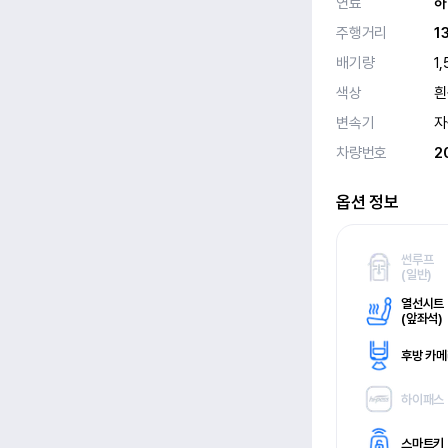
연료
하
주행거리
1
배기량
1,
색상
흰
변속기
자
차량번호
2
옵션 정보
썬루프
(
일반)
열선시트
(
앞좌석)
후방 카
하이패스
스마트키