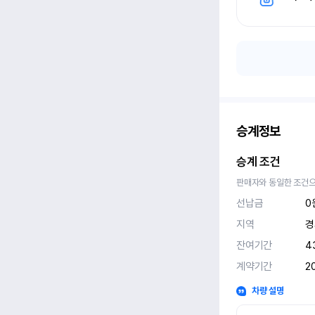
승계정보
승계 조건
판매자와 동일한 조건으
선납금
0
지역
경
잔여기간
4
계약기간
2
차량 설명