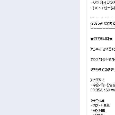
- 보고 계신 차
- ( 리스 / 렌트
ㅡㅡㅡㅡㅡㅡㅡㅡ
(2025년 03월) 
ㅡㅡㅡㅡㅡㅡㅡㅡ
★강조합니다★
》
인수시 금액은 (
》연간 약정주행거리 
》면책금 (10)만원
》수출정보
- 
수출가능-완납승계시
39,954,460 w
》옵션정보
- 기본-컴포트
- 하이테크