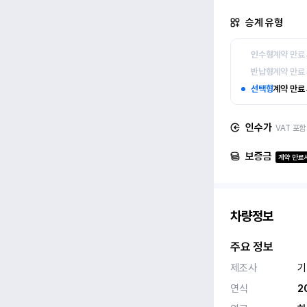
승계 유형
인수형
계약 만료
반납형
계약 만료
선택형
계약 만료
인수가
VAT 포함
보증금
계약 만료시
차량정보
주요 정보
제조사
기
연식
2