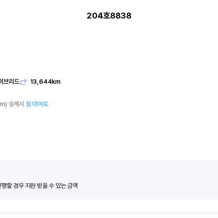
204호8838
이브리드
13,644km
km)
승계시
월 대여료
진행할 경우 지원 받을 수 있는 금액