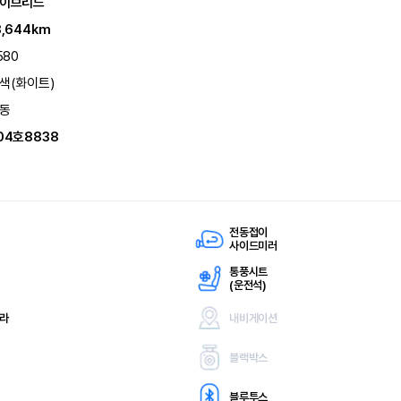
이브리드
3,644km
580
색(화이트)
동
04호8838
전동접이
사이드미러
통풍시트
(
운전석)
메라
내비게이션
블랙박스
블루투스