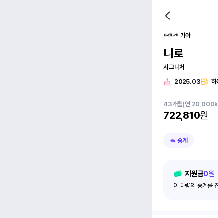
기아
니로
시그니처
2025.03
하
43
개월
(연 20,000
722,810
원
승계
지원금
0
원
이 차량의 승계를 