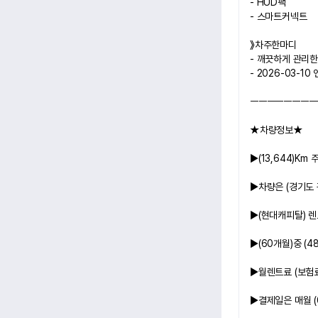
- HUD팩
- 스마트커넥트
》차주한마디
- 깨끗하게 관리한
- 2026-03-
ㅡㅡㅡㅡㅡㅡㅡㅡ
★차량정보★
▶(13,644)Km
 
▶
차량은 
(경기도 
▶(현대캐피탈)
 
▶(60개월)
중 
(4
▶
월렌트료 (보험
▶
결제일은 매월 