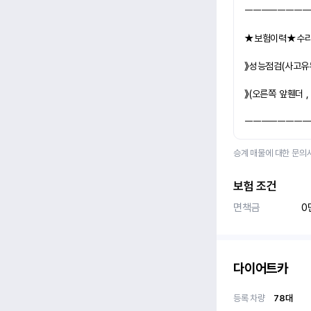
ㅡㅡㅡㅡㅡㅡㅡㅡ
★보험이력★수
》성능점검(사고유
》(오른쪽 앞휀더 
ㅡㅡㅡㅡㅡㅡㅡㅡ
승계 매물에 대한 문의
보험 조건
면책금
0
다이어트카
등록 차량
78
대