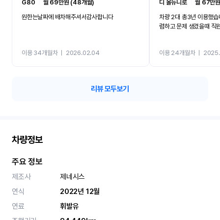
G80
ㅣ
월 69만원 (48개월)
디 올뉴니로
ㅣ
월 67만원
원한는날짜에 배차해주셔서감사합니다
차량 2대 총3년 이용했습
렴하고 문제 생겼을때 직
이용 34개월차
ㅣ
2026.02.04
이용 24개월차
ㅣ
2025.
리뷰 모두보기
차량정보
주요 정보
제조사
제네시스
연식
2022년 12월
연료
휘발유