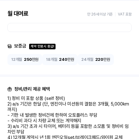
월 대여료
만 26세 이상 기준
VAT 포함
보증금
계약 만료시 환급!
12개월
250
만원
18개월
240
만원
24개월
220
만원
정비/관리 제공 혜택
1) 정비 미 포함 상품 (self 정비)	

2) a/s 기간은 한달 (단, 엔진이나 미션등의 결함은 3개월, 5,000km 
까지)

- 기한 내 발생한 정비건에 한하여 오토플러스 부담	

- 수리비 과다 시 차량 교체 또는 계약해지	

3) a/s 기간 초과 시 타이어, 베터리 등을 포함한 소모품 및 정비비 임
차인 부담

4) 12개월 계약시 년 1회 엔진오일set/브레이크패드/와이퍼 교체
