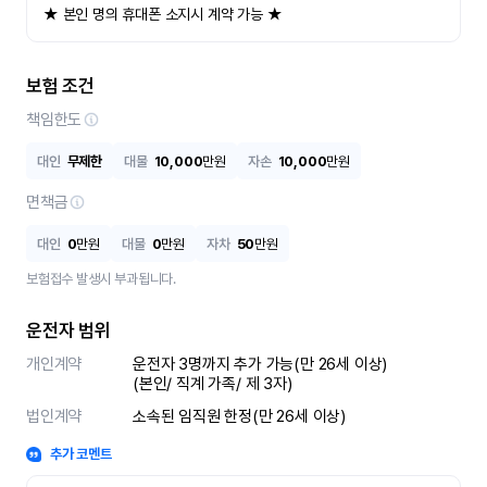
★ 본인 명의 휴대폰 소지시 계약 가능 ★
보험 조건
책임한도
대인
무제한
대물
10,000
만원
자손
10,000
만원
면책금
대인
0
만원
대물
0
만원
자차
50
만원
보험접수 발생시 부과됩니다.
운전자 범위
개인계약
운전자 3명까지 추가 가능(만 26세 이상)

(본인/ 직계 가족/ 제 3자)
법인계약
소속된 임직원 한정(만 26세 이상)
추가 코멘트