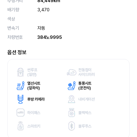
주행거리
84,449km
배기량
3,470
색상
변속기
자동
차량번호
384노9995
옵션 정보
썬루프
전동접이
(
일반)
사이드미러
열선시트
통풍시트
(
앞좌석)
(
운전석)
후방 카메라
내비게이션
하이패스
블랙박스
스마트키
블루투스