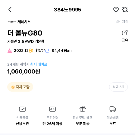
384노9995
216
제네시스
더 올뉴G80
공유
가솔린 3.5 AWD 기본형
2022.12
휘발유
84,449km
24
개월
계약시
최저 대여료
1,060,000
원
자차 포함
알아보기
신용등급
운전연령
정비/관리 혜택
탁송비용
신용무관
만 26세 이상
부분 제공
무료