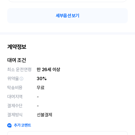
세부옵션 보기
계약정보
대여 조건
최소 운전연령
만 26세 이상
위약율
30%
탁송비용
무료
대여지역
-
결제수단
-
결제방식
선불결제
추가 코멘트