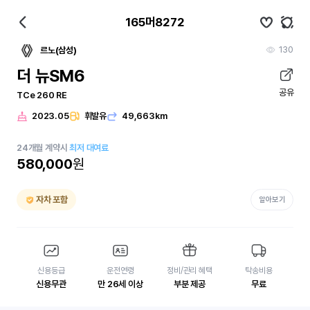
165머8272
130
르노(삼성)
더 뉴SM6
공유
TCe 260 RE
2023.05
휘발유
49,663km
24
개월
계약시
최저 대여료
580,000
원
자차 포함
알아보기
신용등급
운전연령
정비/관리 혜택
탁송비용
신용무관
만 26세 이상
부분 제공
무료