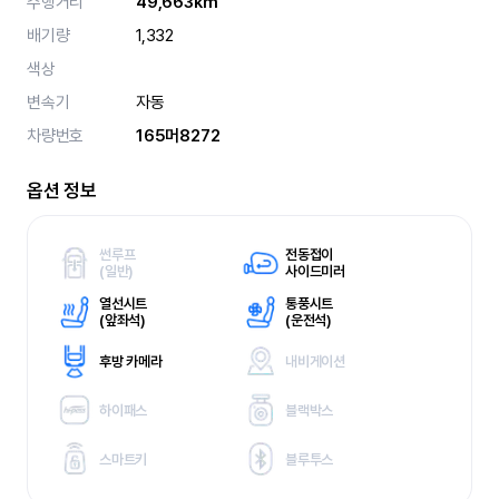
주행거리
49,663km
배기량
1,332
색상
변속기
자동
차량번호
165머8272
옵션 정보
썬루프
전동접이
(
일반)
사이드미러
열선시트
통풍시트
(
앞좌석)
(
운전석)
후방 카메라
내비게이션
하이패스
블랙박스
스마트키
블루투스