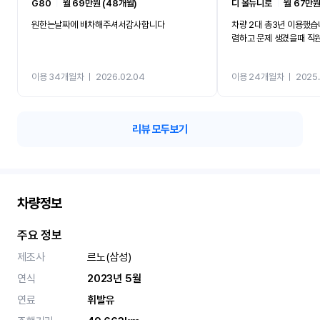
G80
ㅣ
월 69만원 (48개월)
디 올뉴니로
ㅣ
월 67만원
원한는날짜에 배차해주셔서감사합니다
차량 2대 총3년 이용했습
렴하고 문제 생겼을때 직
이용 34개월차
ㅣ
2026.02.04
이용 24개월차
ㅣ
2025.
리뷰 모두보기
차량정보
주요 정보
제조사
르노(삼성)
연식
2023년 5월
연료
휘발유