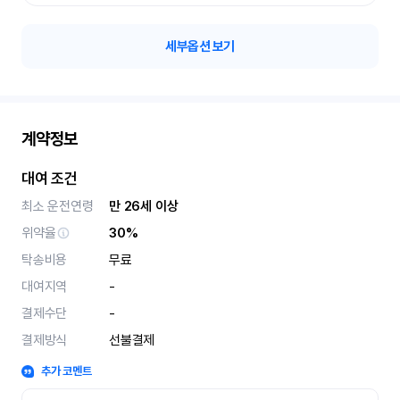
세부옵션 보기
계약정보
대여 조건
최소 운전연령
만 26세 이상
위약율
30%
탁송비용
무료
대여지역
-
결제수단
-
결제방식
선불결제
추가 코멘트