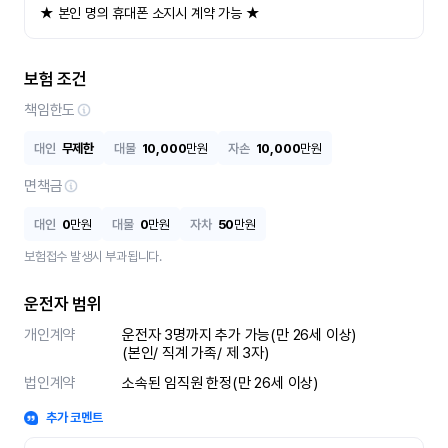
★ 본인 명의 휴대폰 소지시 계약 가능 ★
보험 조건
책임한도
대인
무제한
대물
10,000
만원
자손
10,000
만원
면책금
대인
0
만원
대물
0
만원
자차
50
만원
보험접수 발생시 부과됩니다.
운전자 범위
개인계약
운전자 3명까지 추가 가능(만 26세 이상)

(본인/ 직계 가족/ 제 3자)
법인계약
소속된 임직원 한정(만 26세 이상)
추가 코멘트