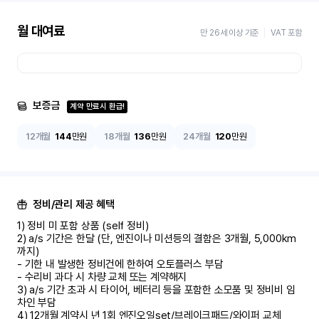
월 대여료
만 26세 이상 기준
VAT 포함
보증금
계약 만료시 환급!
12개월
144
만원
18개월
136
만원
24개월
120
만원
정비/관리 제공 혜택
1) 정비 미 포함 상품 (self 정비)	

2) a/s 기간은 한달 (단, 엔진이나 미션등의 결함은 3개월, 5,000km 
까지)

- 기한 내 발생한 정비건에 한하여 오토플러스 부담	

- 수리비 과다 시 차량 교체 또는 계약해지	

3) a/s 기간 초과 시 타이어, 베터리 등을 포함한 소모품 및 정비비 임
차인 부담

4) 12개월 계약시 년 1회 엔진오일set/브레이크패드/와이퍼 교체
