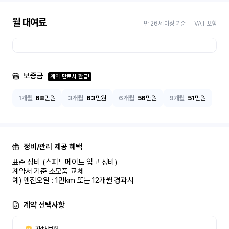
월 대여료
만 26세 이상 기준
VAT 포함
보증금
계약 만료시 환급!
1개월
68
만원
3개월
63
만원
6개월
56
만원
9개월
51
만원
정비/관리 제공 혜택
표준 정비 (스피드메이트 입고 정비)

계약서 기준 소모품 교체

예) 엔진오일 : 1만km 또는 12개월 경과시
계약 선택사항