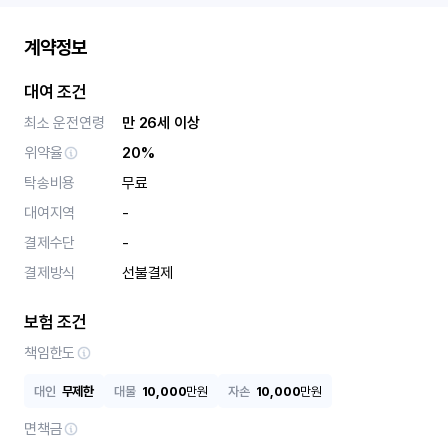
계약정보
대여 조건
최소 운전연령
만 26세 이상
위약율
20%
탁송비용
무료
대여지역
-
결제수단
-
결제방식
선불결제
보험 조건
책임한도
대인
무제한
대물
10,000
만원
자손
10,000
만원
면책금