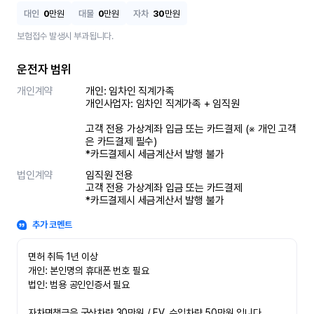
대인
0
만원
대물
0
만원
자차
30
만원
보험접수 발생시 부과됩니다.
운전자 범위
개인계약
개인: 임차인 직계가족 

개인사업자: 임차인 직계가족 + 임직원

고객 전용 가상계좌 입금 또는 카드결제 (※ 개인 고객
은 카드결제 필수)

*카드결제시 세금계산서 발행 불가
법인계약
임직원 전용

고객 전용 가상계좌 입금 또는 카드결제

*카드결제시 세금계산서 발행 불가
추가 코멘트
면허 취득 1년 이상

개인: 본인명의 휴대폰 번호 필요

법인: 범용 공인인증서 필요

자차면책금은 국산차량 30만원 / EV, 수입차량 50만원 입니다.