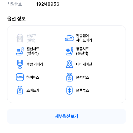
차량번호
192허8956
옵션 정보
썬루프
전동접이
(
일반)
사이드미러
열선시트
통풍시트
(
앞좌석)
(
운전석)
후방 카메라
내비게이션
하이패스
블랙박스
스마트키
블루투스
세부옵션 보기