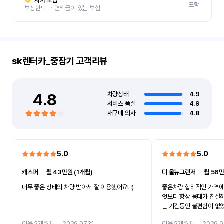
자차 보험
포함
보상한도 내 면책금이 있는 보험
sk렌터카_중장기
고객리뷰
4.8
차량상태
4.9
서비스 품질
4.9
재구매 의사
4.8
5.0
5.0
캐스퍼
ㅣ
월 43만원 (1개월)
디 올뉴그랜저
ㅣ
월 56만
너무 좋은 상태의 차량 받아서 잘 이용했어요! :)
좋은차량 합리적인 가격에
엇보다 항상 응대가 친절
는 기간동안 불편함이 없
까지 진행할만큼 여러가지
이용 2개월차
ㅣ
2026.07.31
이용 2개월차
ㅣ
2026.0