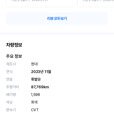
카 렌트 고민없이 강추합니
리뷰 모두보기
차량정보
주요 정보
제조사
현대
연식
2023년 11월
연료
휘발유
주행거리
87,769km
배기량
1,598
색상
회색
변속기
CVT