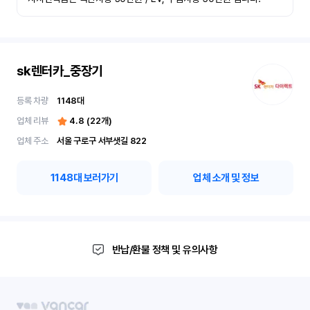
sk렌터카_중장기
등록 차량
1148
대
업체 리뷰
4.8
(
22
개)
업체 주소
서울 구로구 서부샛길 822
1148
대 보러가기
업체 소개 및 정보
반납/환불 정책 및 유의사항