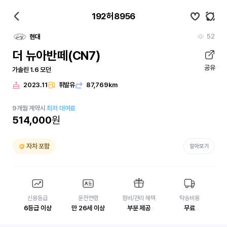
192허8956
52
현대
더 뉴아반떼(CN7)
공유
가솔린 1.6 모던
2023.11
휘발유
87,769km
9
개월
계약시
최저 대여료
514,000
원
자차 포함
알아보기
신용등급
운전연령
정비/관리 혜택
탁송비용
6등급 이상
만 26세 이상
부분 제공
무료