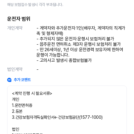
해당 보험접수 발생시 각각 부과됩니다.
운전자 범위
개인계약
- 계약자와 추가운전자 1인(배우자, 계약자의 직계가
족 및 형제자매)

- 추가되지 않은 운전자 운행시 보험처리 불가

- 음주운전 면허취소 제3자 운행시 보험처리 불가 

- 만 26세이상, 1년 이상 운전경력 보유자에 한하여 
운행이 가능합니다.

- 고의사고 발생시 종합보험불가
법인계약
-
추가 코멘트
<계약 진행 시 필요서류>

개인

1.운전면허증

2.등본

3.건강보험자격득실확인서←건강보험공단(1577-1000)

법인
