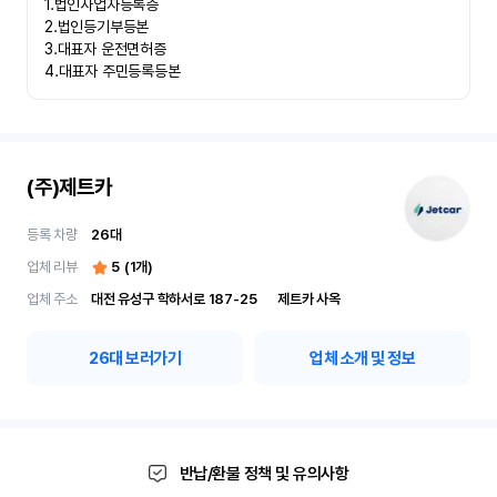
1.법인사업자등록증

2.법인등기부등본

3.대표자 운전면허증

4.대표자 주민등록등본
(주)제트카
등록 차량
26
대
업체 리뷰
5
(
1
개)
업체 주소
대전 유성구 학하서로 187-25	제트카 사옥
26
대 보러가기
업체 소개 및 정보
반납/환불 정책 및 유의사항