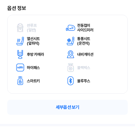
옵션 정보
썬루프
전동접이
(
일반)
사이드미러
열선시트
통풍시트
(
앞좌석)
(
운전석)
후방 카메라
내비게이션
하이패스
블랙박스
스마트키
블루투스
세부옵션 보기