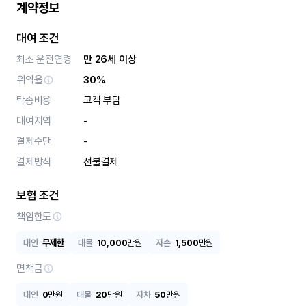
계약정보
대여 조건
최소 운전연령
만 26세 이상
위약율
30%
탁송비용
고객 부담
대여지역
-
결제수단
-
결제방식
선불결제
보험 조건
책임한도
대인
무제한
대물
10,000
만원
자손
1,500
만원
면책금
대인
0
만원
대물
20
만원
자차
50
만원