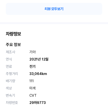
리뷰 모두보기
차량정보
주요 정보
제조사
기아
연식
2021년 12월
연료
전기
주행거리
33,064km
배기량
111
색상
미색
변속기
CVT
차량번호
29하9773