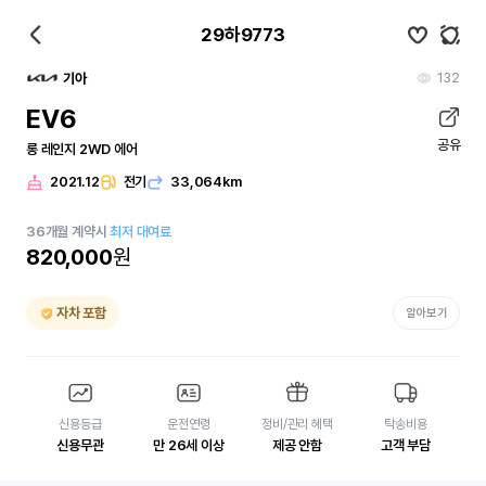
29하9773
132
기아
EV6
공유
롱 레인지 2WD 에어
2021.12
전기
33,064km
36
개월
계약시
최저 대여료
820,000
원
자차 포함
알아보기
신용등급
운전연령
정비/관리 혜택
탁송비용
신용무관
만 26세 이상
제공 안함
고객 부담