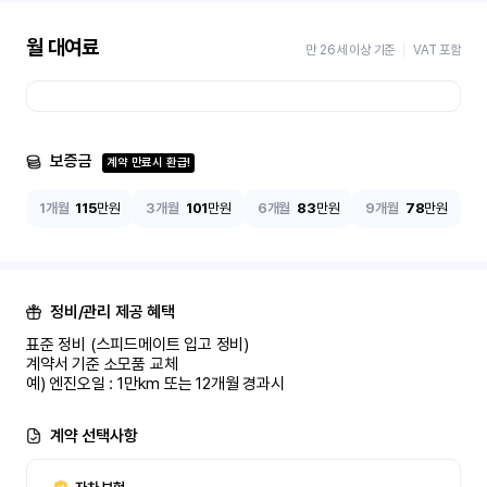
월 대여료
만 26세 이상 기준
VAT 포함
보증금
계약 만료시 환급!
1개월
115
만원
3개월
101
만원
6개월
83
만원
9개월
78
만원
정비/관리 제공 혜택
표준 정비 (스피드메이트 입고 정비)

계약서 기준 소모품 교체

예) 엔진오일 : 1만km 또는 12개월 경과시
계약 선택사항