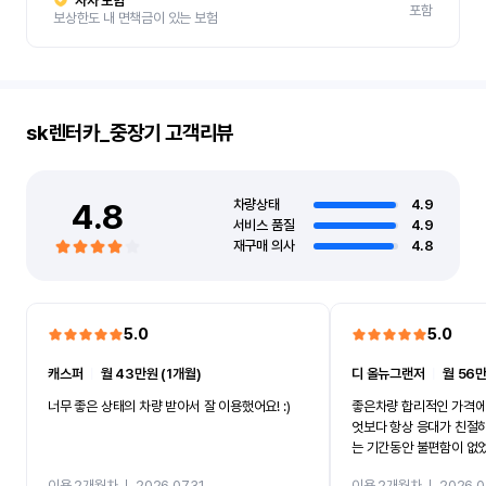
자차 보험
포함
보상한도 내 면책금이 있는 보험
sk렌터카_중장기
고객리뷰
4.8
차량상태
4.9
서비스 품질
4.9
재구매 의사
4.8
5.0
5.0
캐스퍼
ㅣ
월 43만원 (1개월)
디 올뉴그랜저
ㅣ
월 56만
너무 좋은 상태의 차량 받아서 잘 이용했어요! :)
좋은차량 합리적인 가격에
엇보다 항상 응대가 친절
는 기간동안 불편함이 없
까지 진행할만큼 여러가지
이용 2개월차
ㅣ
2026.07.31
이용 2개월차
ㅣ
2026.0