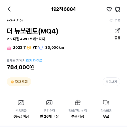
192허6884
110
기아
더 뉴쏘렌토(MQ4)
공유
2.2 디젤 4WD 프레스티지
2023.11
경유
30,000km
9
개월
계약시
최저 대여료
784,000
원
자차 포함
알아보기
신용등급
운전연령
정비/관리 혜택
탁송비용
6등급 이상
만 26세 이상
부분 제공
무료