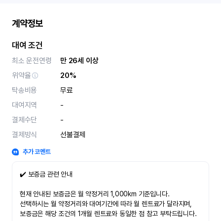
계약정보
대여 조건
최소 운전연령
만 26세 이상
위약율
20%
탁송비용
무료
대여지역
-
결제수단
-
결제방식
선불결제
추가 코멘트
✔️ 보증금 관련 안내
현재 안내된 보증금은 월 약정거리 1,000km 기준입니다.
선택하시는 월 약정거리와 대여기간에 따라 월 렌트료가 달라지며,
보증금은 해당 조건의 1개월 렌트료와 동일한 점 참고 부탁드립니다.