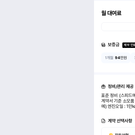
월 대여료
보증금
계약 만
1개월
94
만원
정비/관리 제공
표준 정비 (스피드메
계약서 기준 소모품 
예) 엔진오일 : 1만
계약 선택사항