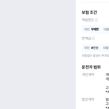
보험 조건
책임한도
대인
무제한
대물
면책금
대인
0
만원
대물
보험접수 발생시 부과됩
운전자 범위
개인계약
개
개
고
*
법인계약
임
고
*