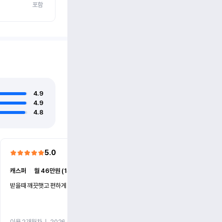
포함
4.9
4.9
4.8
5.0
5.0
캐스퍼
ㅣ
월 46만원 (1개월)
EV6
ㅣ
월 74만원 (1개월)
받을때 깨끗햇고 편하게 잘이용했습니다!
전기차 처음 타봤는데 편하게 
니다
이용 2개월차
ㅣ
2026.07.08
이용 2개월차
ㅣ
2026.06.10