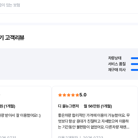
금이 있는 보험
기
고객리뷰
차량상태
서비스 품질
재구매 의사
0
5.0
원 (1개월)
디 올뉴그랜저
ㅣ
월 56만원 (1개월)
량 받아서 잘 이용했어요! :)
좋은차량 합리적인 가격에 이용이 가능했어요. 무
엇보다 항상 응대가 친절하고 자세했으며 이용하
는 기간동안 불편함이 없었어요. 다른차량 재렌트
까지 진행할만큼 여러가지로 만족스럽습니다. 반
026.07.31
이용 2개월차
ㅣ
2026.07.23