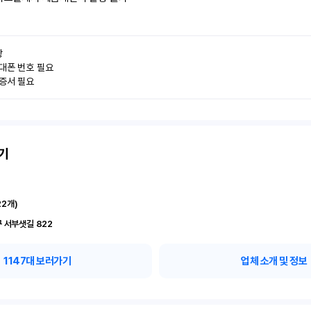


대폰 번호 필요

인증서 필요
기
22
개)
 서부샛길 822
1147
대 보러가기
업체 소개 및 정보