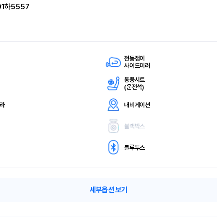
91하5557
전동접이
사이드미러
통풍시트
(
운전석)
메라
내비게이션
블랙박스
블루투스
세부옵션 보기