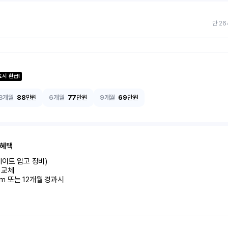
만 26
료시 환급!
3개월
88
만원
6개월
77
만원
9개월
69
만원
 혜택
이트 입고 정비)

교체

km 또는 12개월 경과시