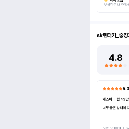
자차 보험
보상한도 내 면책
sk렌터카_중장
4.8
5.
캐스퍼
ㅣ
월 43만
너무 좋은 상태의 차
이용 2개월차
ㅣ
2