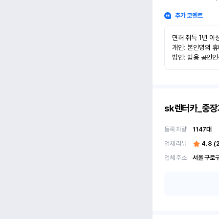
추가 코멘트
면허 취득 1년 이상
개인: 본인명의 휴
법인: 범용 공인
sk렌터카_중장
등록 차량
1147
대
업체 리뷰
4.8
(
업체 주소
서울 구로구