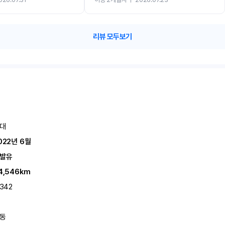
카 렌트 고민없이 강추합니다!!
리뷰 모두보기
대
022년 6월
발유
4,546km
,342
동