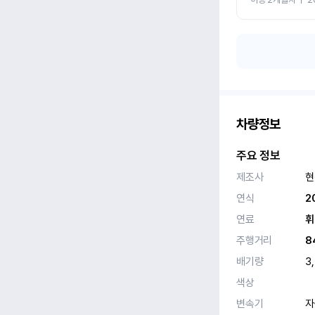
차량정보
주요 정보
제조사
현
연식
2
연료
휘
주행거리
8
배기량
3
색상
변속기
자