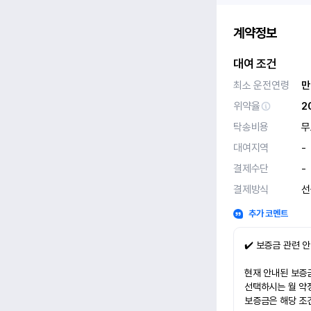
계약정보
대여 조건
최소 운전연령
만
위약율
2
탁송비용
무
대여지역
-
결제수단
-
결제방식
선
추가 코멘트
✔️ 보증금 관련 
현재 안내된 보증금
선택하시는 월 약
보증금은 해당 조