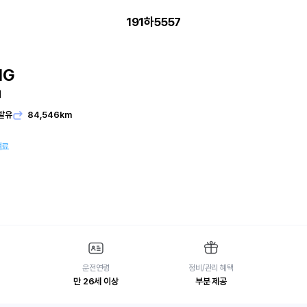
191하5557
IG
피
발유
84,546km
여료
운전연령
정비/관리 혜택
만 26세 이상
부분 제공