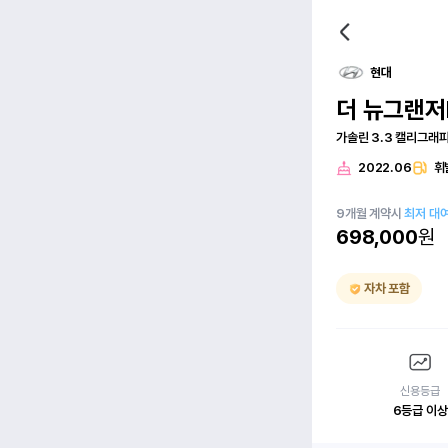
현대
더 뉴그랜저
가솔린 3.3 캘리그래
2022.06
휘
9
개월
계약시
최저 대
698,000
원
자차 포함
신용등급
6등급 이상