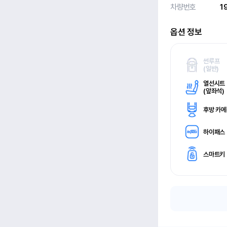
차량번호
1
옵션 정보
썬루프
(
일반)
열선시트
(
앞좌석)
후방 카
하이패스
스마트키