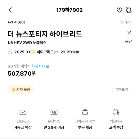
179하7902
141
기아
더 뉴스포티지 하이브리드
공유
1.6 HEV 2WD 노블레스
2025.01
하이브리드
23,291km
60
개월
계약시
최저 대여료
507,870
원
자차 포함
알아보기
신용등급
운전연령
정비/관리 혜택
탁송비용
4등급 이상
만 26세 이상
부분 제공
고객 부담