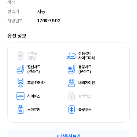
색상
변속기
자동
차량번호
179하7902
옵션 정보
썬루프
전동접이
(
일반)
사이드미러
열선시트
통풍시트
(
앞좌석)
(
운전석)
후방 카메라
내비게이션
하이패스
블랙박스
스마트키
블루투스
세부옵션 보기