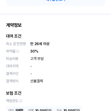
계약정보
대여 조건
최소 운전연령
만 26세 이상
위약율
30%
탁송비용
고객 부담
대여지역
-
결제수단
-
결제방식
선불결제
보험 조건
책임한도
대인
무제한
대물
10,000
만원
자손
10,000
만원