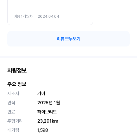
이용 1개월차
ㅣ
2024.04.04
리뷰 모두보기
차량정보
주요 정보
제조사
기아
연식
2025년 1월
연료
하이브리드
주행거리
23,291km
배기량
1,598