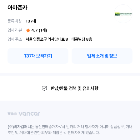
아마존카
등록 차량
137
대
업체 리뷰
4.7
(
1
개)
업체 주소
서울 영등포구 의사당대로 8	 태흥빌딩 8층
137
대 보러가기
업체 소개 및 정보
반납/환불 정책 및 유의사항
(주)박차컴퍼니
는 통신판매중개자로서 반카의 거래 당사자가 아니며 상품정보, 거래
조건 및 거래에 관련한 의무와 책임은 각 판매자에게 있습니다.