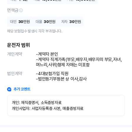
면책금
대인
30
만원
대물
30
만원
자차
30
만원
해당 보험접수 발생시 각각 부과됩니다.
운전자 범위
개인계약
-계약자 본인 

-계약자 직계가족(부모,배우자,배우자의 부모,자녀,
며느리,사위)형제 자매는 미포함
법인계약
-4대보험가입 직원 

-법인등기부등본 상 이사,감사
추가 코멘트
개인: 재직증명서, 소득증빙자료

개인사업자: 사업자등록증 사본, 매출증빙자료