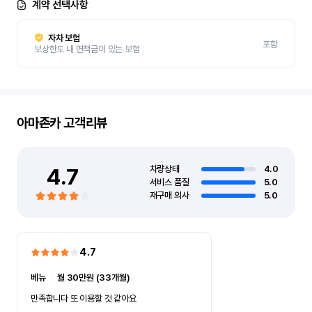
계약 선택사항
자차 보험
포함
보상한도 내 면책금이 있는 보험
아마존카
고객리뷰
4.7
차량상태
4.0
서비스 품질
5.0
재구매 의사
5.0
4.7
베뉴
ㅣ
월 30만원 (33개월)
만족합니다 또 이용할 것 같아요