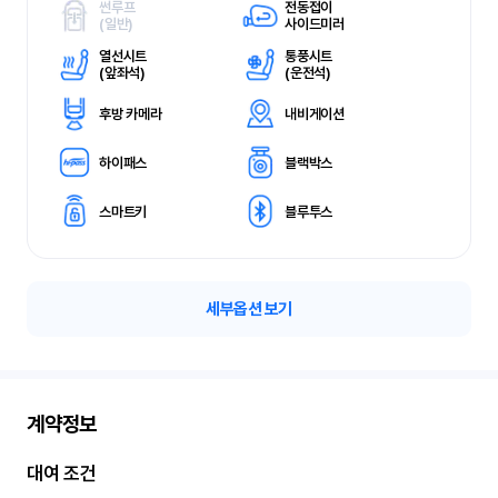
썬루프
전동접이
(
일반)
사이드미러
열선시트
통풍시트
(
앞좌석)
(
운전석)
후방 카메라
내비게이션
하이패스
블랙박스
스마트키
블루투스
세부옵션 보기
계약정보
대여 조건