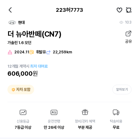
223허7773
103
현대
더 뉴아반떼(CN7)
공유
가솔린 1.6 모던
2024.11
휘발유
22,259km
12
개월
계약시
최저 대여료
606,000
원
자차 포함
알아보기
신용등급
운전연령
정비/관리 혜택
탁송비용
7등급 이상
만 26세 이상
부분 제공
무료