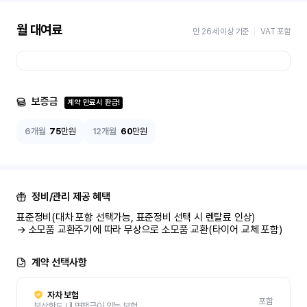
월 대여료
만 26세 이상 기준
VAT 포함
보증금
계약 만료시 환급!
6개월
75
만원
12개월
60
만원
정비/관리 제공 혜택
표준정비(대차 포함 선택가능, 표준정비 선택 시 렌탈료 인상)

→ 소모품 교환주기에 따라 무상으로 소모품 교환(타이어 교체 포함)
계약 선택사항
자차 보험
포함
보상한도 내 면책금이 있는 보험