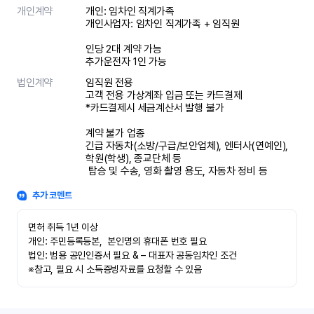
개인계약
개인: 임차인 직계가족 

개인사업자: 임차인 직계가족 + 임직원

인당 2대 계약 가능

추가운전자 1인 가능
법인계약
임직원 전용

고객 전용 가상계좌 입금 또는 카드결제

*카드결제시 세금계산서 발행 불가

계약 불가 업종

긴급 자동차(소방/구급/보안업체), 엔터사(연예인), 
학원(학생), 종교단체 등

 탑승 및 수송, 영화 촬영 용도, 자동차 정비 등
추가 코멘트
면허 취득 1년 이상

개인: 주민등록등본,  본인명의 휴대폰 번호 필요

법인: 범용 공인인증서 필요 & – 대표자 공동임차인 조건

※참고, 필요 시 소득증빙자료를 요청할 수 있음