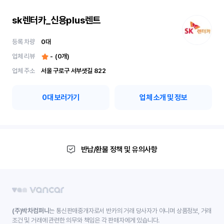
sk렌터카_신용plus렌트
등록 차량
0
대
업체 리뷰
-
(
0
개)
업체 주소
서울 구로구 서부샛길 822
0
대 보러가기
업체 소개 및 정보
반납/환불 정책 및 유의사항
(주)박차컴퍼니
는 통신판매중개자로서 반카의 거래 당사자가 아니며 상품정보, 거래
조건 및 거래에 관련한 의무와 책임은 각 판매자에게 있습니다.