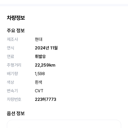
차량정보
주요 정보
제조사
현대
연식
2024년 11월
연료
휘발유
주행거리
22,259km
배기량
1,598
색상
흰색
변속기
CVT
차량번호
223허7773
옵션 정보