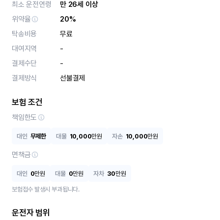
최소 운전연령
만 26세 이상
위약율
20%
탁송비용
무료
대여지역
-
결제수단
-
결제방식
선불결제
보험 조건
책임한도
대인
무제한
대물
10,000
만원
자손
10,000
만원
면책금
대인
0
만원
대물
0
만원
자차
30
만원
보험접수 발생시 부과됩니다.
운전자 범위