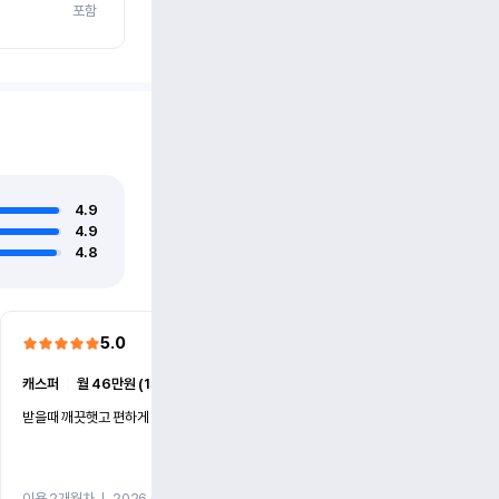
포함
4.9
4.9
4.8
5.0
5.0
캐스퍼
ㅣ
월 46만원 (1개월)
EV6
ㅣ
월 74만원 (1개월)
받을때 깨끗햇고 편하게 잘이용했습니다!
전기차 처음 타봤는데 편하게 
니다
이용 2개월차
ㅣ
2026.07.08
이용 2개월차
ㅣ
2026.06.10