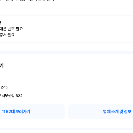


대폰 번호 필요

인증서 필요
기
22
개)
 서부샛길 822
1162
대 보러가기
업체 소개 및 정보