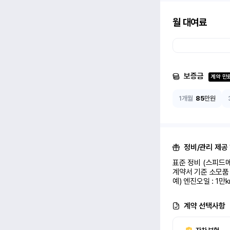
월 대여료
보증금
계약 만
1개월
85
만원
정비/관리 제공
표준 정비 (스피드메
계약서 기준 소모품 
예) 엔진오일 : 1만
계약 선택사항