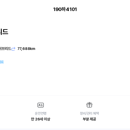
190하4101
리드
이브리드
77,688km
여료
운전연령
정비/관리 혜택
만 26세 이상
부분 제공