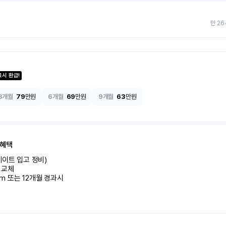
만 26
료시 환급!
3개월
79
만원
6개월
69
만원
9개월
63
만원
 혜택
이트 입고 정비)

교체

km 또는 12개월 경과시