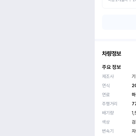
차량정보
주요 정보
제조사
기
연식
2
연료
하
주행거리
7
배기량
1,
색상
검
변속기
자