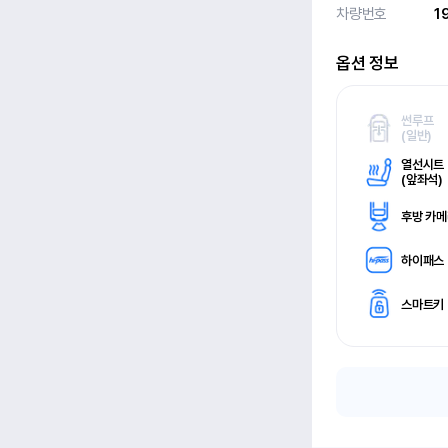
차량번호
1
옵션 정보
썬루프
(
일반)
열선시트
(
앞좌석)
후방 카
하이패스
스마트키