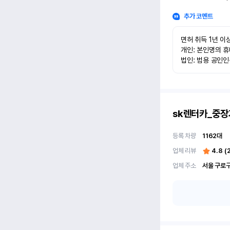
추가 코멘트
면허 취득 1년 이상
개인: 본인명의 휴
법인: 범용 공인
sk렌터카_중장
등록 차량
1162
대
업체 리뷰
4.8
(
업체 주소
서울 구로구