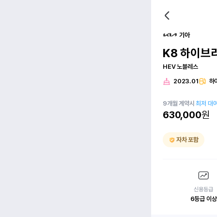
기아
K8 하이브
HEV 노블레스
2023.01
하
9
개월
계약시
최저 대
630,000
원
자차 포함
신용등급
6등급 이상