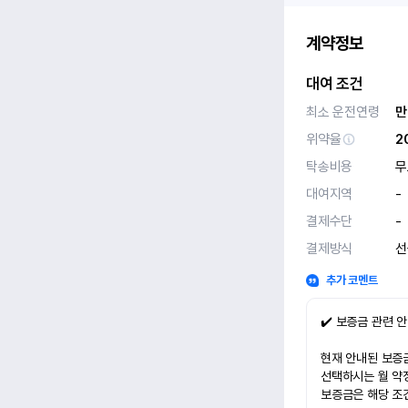
계약정보
대여 조건
최소 운전연령
만
위약율
2
탁송비용
무
대여지역
-
결제수단
-
결제방식
선
추가 코멘트
✔️ 보증금 관련 
현재 안내된 보증금
선택하시는 월 약
보증금은 해당 조