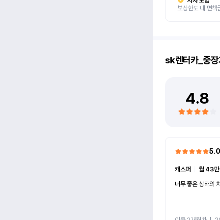
자차 보험
보상한도 내 면책
sk렌터카_중장
4.8
5.
캐스퍼
ㅣ
월 43만
너무 좋은 상태의 차
이용 2개월차
ㅣ
2