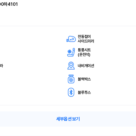
90하4101
전동접이
사이드미러
통풍시트
(
운전석)
메라
내비게이션
블랙박스
블루투스
세부옵션 보기