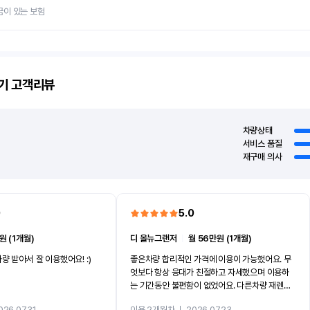
금이 있는 보험
기
고객리뷰
차량상태
서비스 품질
재구매 의사
0
5.0
원 (1개월)
디 올뉴그랜저
ㅣ
월 56만원 (1개월)
량 받아서 잘 이용했어요! :)
좋은차량 합리적인 가격에 이용이 가능했어요. 무
엇보다 항상 응대가 친절하고 자세했으며 이용하
는 기간동안 불편함이 없었어요. 다른차량 재렌트
까지 진행할만큼 여러가지로 만족스럽습니다. 반
026.07.31
이용 2개월차
ㅣ
2026.07.23