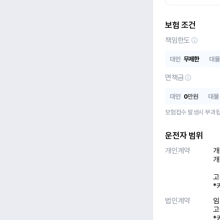
보험 조건
책임한도
대인
무제한
대물
면책금
대인
0
만원
대물
보험접수 발생시 부과됩
운전자 범위
개인계약
개
개
고
*
법인계약
임
고
*