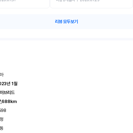
카 렌트 고민없이 강추합니다!!
리뷰 모두보기
아
023년 1월
이브리드
7,688km
598
정
동