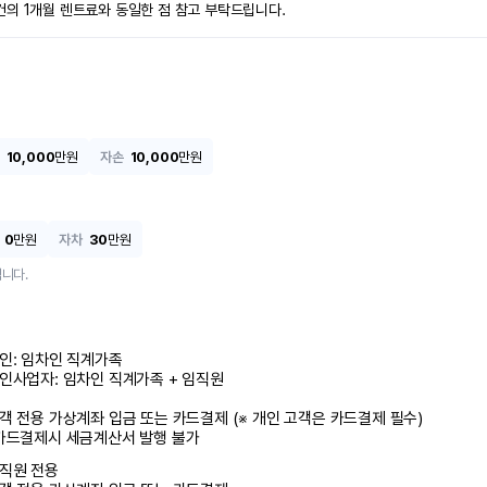
건의 1개월 렌트료와 동일한 점 참고 부탁드립니다.
10,000
만원
자손
10,000
만원
0
만원
자차
30
만원
니다.
인: 임차인 직계가족 

인사업자: 임차인 직계가족 + 임직원

객 전용 가상계좌 입금 또는 카드결제 (※ 개인 고객은 카드결제 필수)

카드결제시 세금계산서 발행 불가
직원 전용
