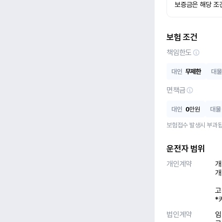
보증금은 해당 조
보험 조건
책임한도
대인
무제한
대물
면책금
대인
0
만원
대물
보험접수 발생시 부과됩
운전자 범위
개인계약
개
개
고
*
법인계약
임