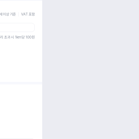
세 이상 기준
VAT 포함
리 초과 시 1km당
100
원