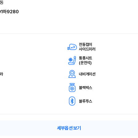
동
91하9280
전동접이
사이드미러
통풍시트
(
운전석)
메라
내비게이션
블랙박스
블루투스
세부옵션 보기