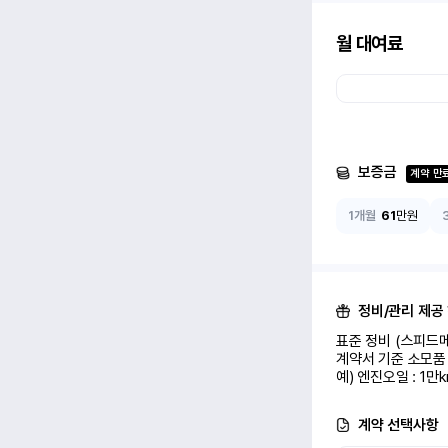
월 대여료
보증금
계약 만
1개월
61
만원
정비/관리 제공
표준 정비 (스피드메
계약서 기준 소모품 
예) 엔진오일 : 1만
계약 선택사항