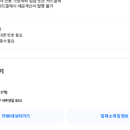
객 전용 가상계좌 입금 또는 카드결제

카드결제시 세금계산서 발행 불가


대폰 번호 필요

인증서 필요
기
22
개)
 서부샛길 822
1195
대 보러가기
업체 소개 및 정보