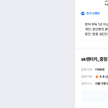
고
*
추가 코멘트
면허 취득 1년 이상
개인: 본인명의 휴
법인: 범용 공인
sk렌터카_중장
등록 차량
1195
대
업체 리뷰
4.8
(
업체 주소
서울 구로구