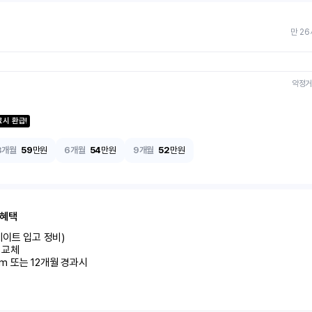
만 26
약정거
료시 환급!
3개월
59
만원
6개월
54
만원
9개월
52
만원
 혜택
이트 입고 정비)

교체

km 또는 12개월 경과시