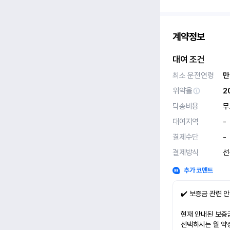
계약정보
대여 조건
최소 운전연령
만
위약율
2
탁송비용
무
대여지역
-
결제수단
-
결제방식
선
추가 코멘트
✔️ 보증금 관련 
현재 안내된 보증금
선택하시는 월 약