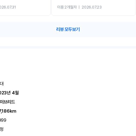
까지 진행할만큼 여러가지로 만족스럽습니다. 반
026.07.31
이용 2개월차
ㅣ
2026.07.23
카 렌트 고민없이 강추합니다!!
리뷰 모두보기
대
023년 4월
이브리드
7,186km
999
정