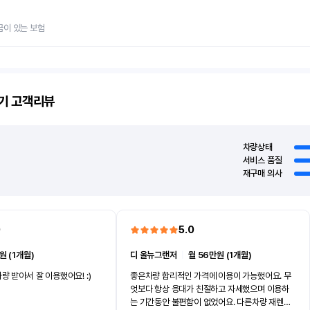
금이 있는 보험
기
고객리뷰
차량상태
서비스 품질
재구매 의사
0
5.0
원 (1개월)
디 올뉴그랜저
ㅣ
월 56만원 (1개월)
량 받아서 잘 이용했어요! :)
좋은차량 합리적인 가격에 이용이 가능했어요. 무
엇보다 항상 응대가 친절하고 자세했으며 이용하
는 기간동안 불편함이 없었어요. 다른차량 재렌트