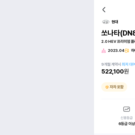
현대
쏘나타(DN
2.0 HEV 프리미엄 
2023.04
하
9
개월
계약시
최저 대
522,100
원
자차 포함
신용등급
6등급 이상