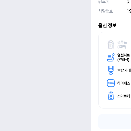
변속기
자
차량번호
1
옵션 정보
썬루프
(
일반)
열선시트
(
앞좌석)
후방 카
하이패스
스마트키