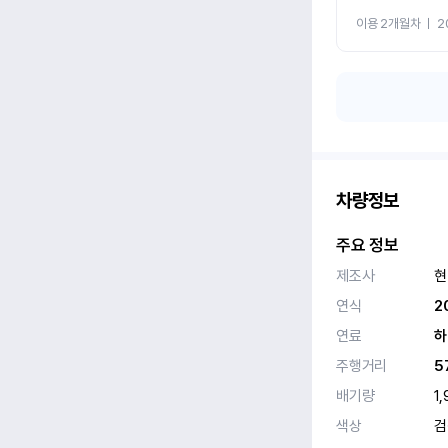
이용 2개월차
ㅣ
2
차량정보
주요 정보
제조사
현
연식
2
연료
하
주행거리
5
배기량
1,
색상
검