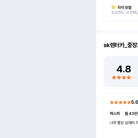
자차 보험
보상한도 내 면책
sk렌터카_중장
4.8
5.
캐스퍼
ㅣ
월 43만
너무 좋은 상태의 차