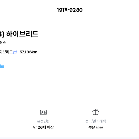
191하9280
8) 하이브리드
플러스
이브리드
57,186km
여료
운전연령
정비/관리 혜택
만 26세 이상
부분 제공