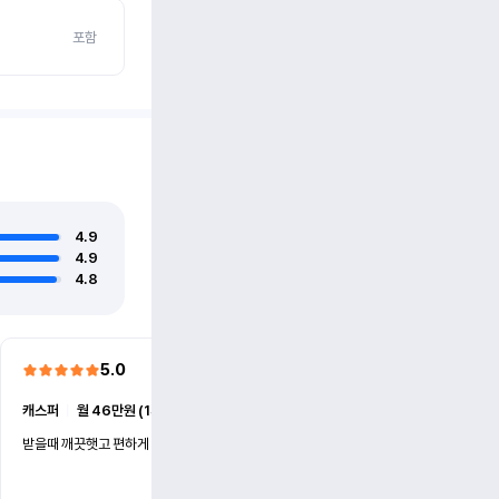
포함
4.9
4.9
4.8
5.0
5.0
캐스퍼
ㅣ
월 46만원 (1개월)
EV6
ㅣ
월 74만원 (1개월)
받을때 깨끗햇고 편하게 잘이용했습니다!
전기차 처음 타봤는데 편하게 
니다