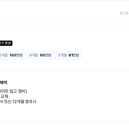
만 26
료시 환급!
3개월
103
만원
6개월
90
만원
9개월
81
만원
 혜택
이트 입고 정비)

교체

km 또는 12개월 경과시