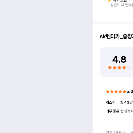
자차 보험
보상한도 내 면책
sk렌터카_중장
4.8
5.
캐스퍼
ㅣ
월 43만
너무 좋은 상태의 차
이용 2개월차
ㅣ
2