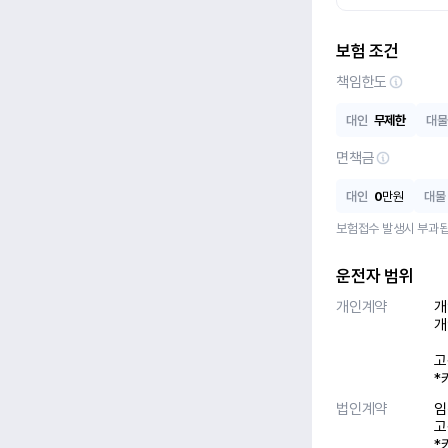
보험 조건
책임한도
대인
무제한
대물
면책금
대인
0
만원
대물
보험접수 발생시 부과됩
운전자 범위
개인계약
개
개
고
*
법인계약
임
고
*