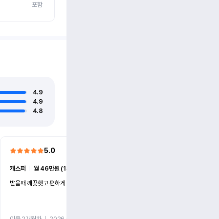
포함
4.9
4.9
4.8
5.0
5.0
캐스퍼
ㅣ
월 46만원 (1개월)
EV6
ㅣ
월 74만원 (1개월)
받을때 깨끗햇고 편하게 잘이용했습니다!
전기차 처음 타봤는데 편하게 
니다
이용 2개월차
ㅣ
2026.07.08
이용 2개월차
ㅣ
2026.06.10