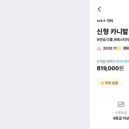
기아
신형 카니발(
9인승 디젤 프레스티지
2022.11
경
9
개월
계약시
최저 대
819,000
원
자차 포함
신용등급
6등급 이상