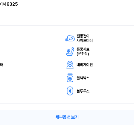
91허8325
전동접이
사이드미러
통풍시트
(
운전석)
메라
내비게이션
블랙박스
블루투스
세부옵션 보기