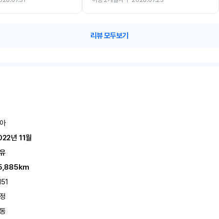
카 렌트 고민없이 강추합니다!!
리뷰 모두보기
아
022년 11월
유
5,885km
151
정
동