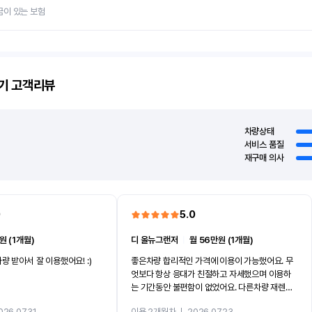
금이 있는 보험
기
고객리뷰
차량상태
서비스 품질
재구매 의사
0
5.0
원 (1개월)
디 올뉴그랜저
ㅣ
월 56만원 (1개월)
량 받아서 잘 이용했어요! :)
좋은차량 합리적인 가격에 이용이 가능했어요. 무
엇보다 항상 응대가 친절하고 자세했으며 이용하
는 기간동안 불편함이 없었어요. 다른차량 재렌트
까지 진행할만큼 여러가지로 만족스럽습니다. 반
026.07.31
이용 2개월차
ㅣ
2026.07.23