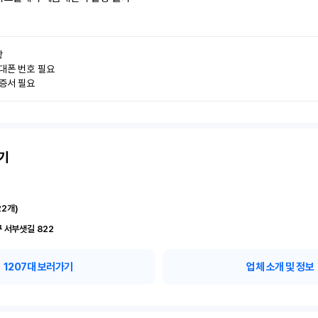


대폰 번호 필요

인증서 필요
기
22
개)
 서부샛길 822
1207
대 보러가기
업체 소개 및 정보