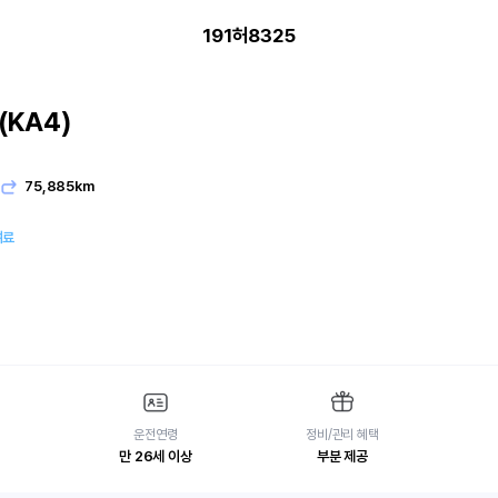
191허8325
KA4)
유
75,885km
여료
운전연령
정비/관리 혜택
만 26세 이상
부분 제공