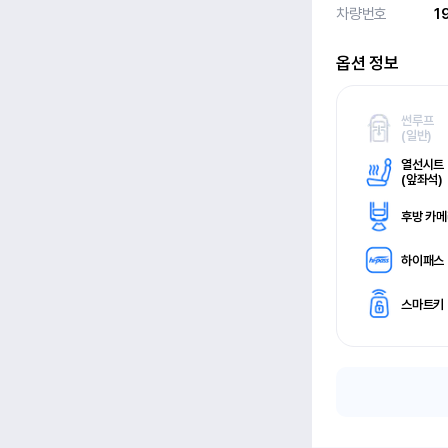
차량번호
1
옵션 정보
썬루프
(
일반)
열선시트
(
앞좌석)
후방 카
하이패스
스마트키