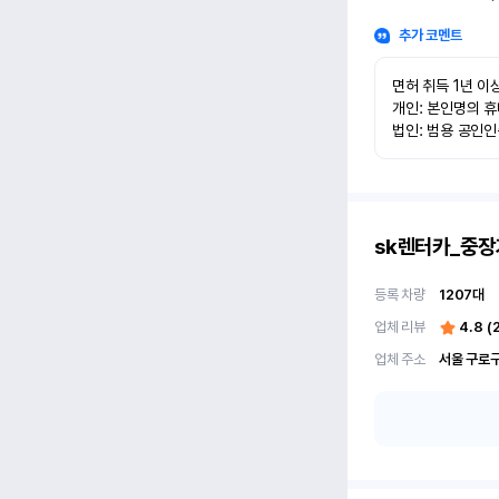
추가 코멘트
면허 취득 1년 이상
개인: 본인명의 휴
법인: 범용 공인
sk렌터카_중장
등록 차량
1207
대
업체 리뷰
4.8
(
업체 주소
서울 구로구