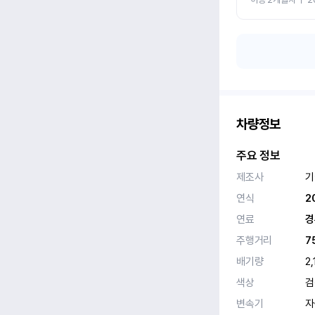
차량정보
주요 정보
제조사
기
연식
2
연료
경
주행거리
7
배기량
2,
색상
검
변속기
자