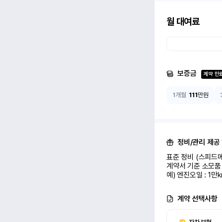
월 대여료
보증금
계약 만
1개월
111
만원
정비/관리 제공
표준 정비 (스피드메
계약서 기준 소모품 
예) 엔진오일 : 1만
계약 선택사항