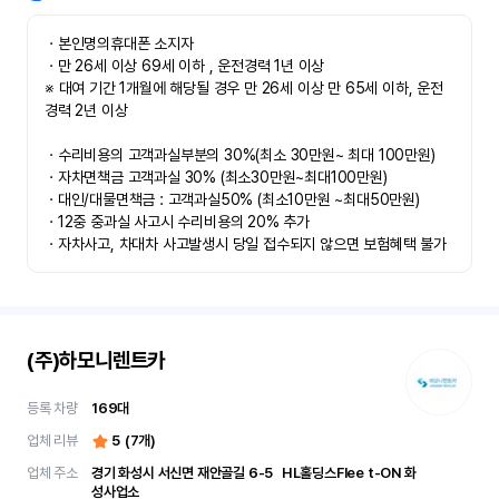
ㆍ본인명의휴대폰 소지자 

ㆍ만 26세 이상 69세 이하 , 운전경력 1년 이상

※ 대여 기간 1개월에 해당될 경우 만 26세 이상 만 65세 이하, 운전
경력 2년 이상

ㆍ수리비용의 고객과실부분의 30%(최소 30만원~ 최대 100만원)

ㆍ자차면책금 고객과실 30% (최소30만원~최대100만원) 

ㆍ대인/대물면책금 : 고객과실50% (최소10만원 ~최대50만원)

ㆍ12중 중과실 사고시 수리비용의 20% 추가

ㆍ자차사고, 차대차 사고발생시 당일 접수되지 않으면 보험혜택 불가
(주)하모니렌트카
등록 차량
169
대
업체 리뷰
5
(
7
개)
업체 주소
경기 화성시 서신면 재안골길 6-5	 HL홀딩스Flee t-ON 화
성사업소