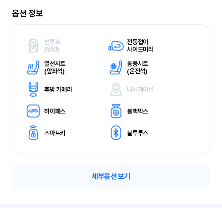
옵션 정보
썬루프
전동접이
(
일반)
사이드미러
열선시트
통풍시트
(
앞좌석)
(
운전석)
후방 카메라
내비게이션
하이패스
블랙박스
스마트키
블루투스
세부옵션 보기