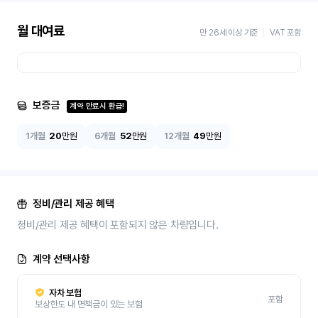
월 대여료
만 26세 이상 기준
VAT 포함
보증금
계약 만료시 환급!
1개월
20
만원
6개월
52
만원
12개월
49
만원
정비/관리 제공 혜택
정비/관리 제공 혜택이 포함되지 않은 차량입니다.
계약 선택사항
자차 보험
포함
보상한도 내 면책금이 있는 보험