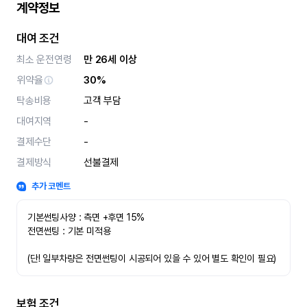
계약정보
대여 조건
최소 운전연령
만 26세 이상
위약율
30%
탁송비용
고객 부담
대여지역
-
결제수단
-
결제방식
선불결제
추가 코멘트
기본썬팅사양 : 측면 +후면 15%
전면썬팅 : 기본 미적용 
(단! 일부차량은 전면썬팅이 시공되어 있을 수 있어 별도 확인이 필요)
보험 조건