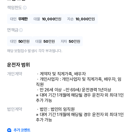
책임한도
대인
무제한
대물
10,000
만원
자손
10,000
만원
면책금
대인
50
만원
대물
50
만원
자차
50
만원
해당 보험접수 발생시 각각 부과됩니다.
운전자 범위
개인계약
ㆍ계약자 및 직계가족, 배우자

ㆍ개인사업자 : 개인사업자 및 직계가족, 배우자, 임
직원

ㆍ만 26세 이상 ~만 69세/ 운전경력 1년이상

※ 대여 기간 1개월에 해당될 경우 운전자 외 최대 1인 
추가 가능
법인계약
ㆍ법인 : 법인의 임직원

※ 대여 기간 1개월에 해당될 경우 운전자 외 최대 1인 
추가 가능
추가 코멘트