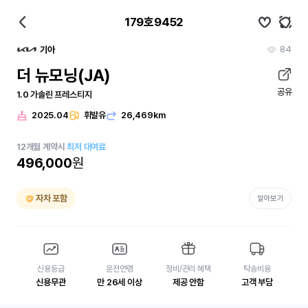
179호9452
84
기아
더 뉴모닝(JA)
공유
1.0 가솔린 프레스티지
2025.04
휘발유
26,469km
12
개월
계약시
최저 대여료
496,000
원
자차 포함
알아보기
신용등급
운전연령
정비/관리 혜택
탁송비용
신용무관
만 26세 이상
제공 안함
고객 부담