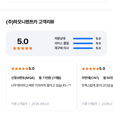
(주)하모니렌트카
고객리뷰
5.0
차량상태
5.0
서비스 품질
5.0
재구매 의사
5.0
5.0
5.0
신형쏘렌토(MQ4)
ㅣ
월 71만원 (1개월)
아반떼(CN7)
ㅣ
월 50만
너무 편리하고 매번 이차저차 잘타고 있습니다~^^
만족스럽게 잘 타고다녔
이용 2개월차
ㅣ
2026.08.03
이용 1개월차
ㅣ
2026.0