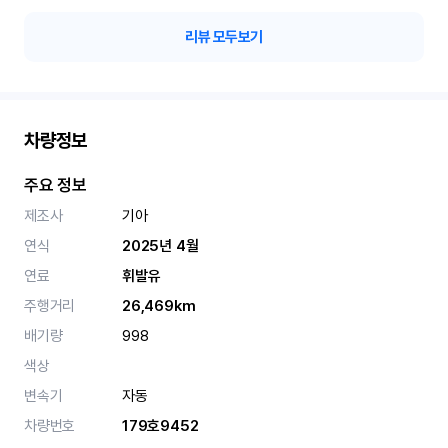
리뷰 모두보기
차량정보
주요 정보
제조사
기아
연식
2025년 4월
연료
휘발유
주행거리
26,469km
배기량
998
색상
변속기
자동
차량번호
179호9452