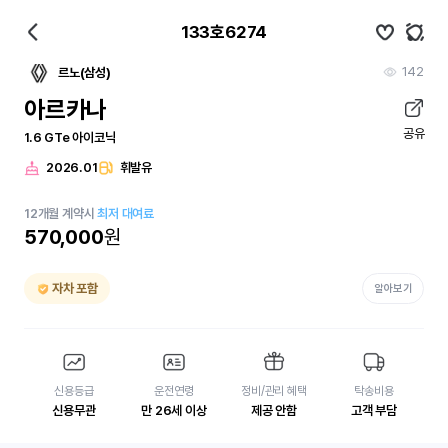
133호6274
142
르노(삼성)
아르카나
공유
1.6 GTe 아이코닉
2026.01
휘발유
12
개월
계약시
최저 대여료
570,000
원
자차 포함
알아보기
신용등급
운전연령
정비/관리 혜택
탁송비용
신용무관
만 26세 이상
제공 안함
고객 부담