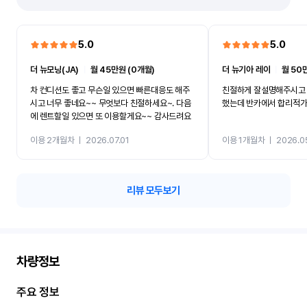
5.0
5.0
더 뉴모닝(JA)
ㅣ
월 45만원 (0개월)
더 뉴기아 레이
ㅣ
월 50
차 컨디션도 좋고 무슨일 있으면 빠른대응도 해주
친절하게 잘설명해주시고 
시고 너무 좋네요~~ 무엇보다 친절하세요~. 다음
했는데 반카에서 합리적
에 렌트할일 있으면 또 이용할게요~~ 감사드려요
이용 2개월차
ㅣ
2026.07.01
이용 1개월차
ㅣ
2026.0
리뷰 모두보기
차량정보
주요 정보