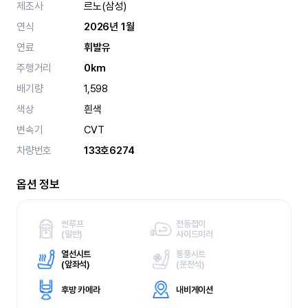
제조사
르노(삼성)
연식
2026년 1월
연료
휘발유
주행거리
0km
배기량
1,598
색상
흰색
변속기
CVT
차량번호
133호6274
옵션 정보
썬루프
전동접이
(
일반)
사이드미러
열선시트
통풍시트
(
앞좌석)
(
운전석)
후방 카메라
내비게이션