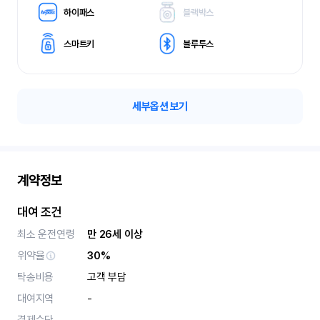
하이패스
블랙박스
스마트키
블루투스
세부옵션 보기
계약정보
대여 조건
최소 운전연령
만 26세 이상
위약율
30%
탁송비용
고객 부담
대여지역
-