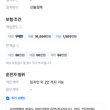
결제수단
-
결제방식
선불결제
보험 조건
책임한도
대인
무제한
대물
10,000
만원
자손
1,500
만원
면책금
대인
50
만원
대물
50
만원
자차
50
만원
해당 보험접수 발생시 각각 부과됩니다.
운전자 범위
개인계약
임차인 외 2인 까지 가능
법인계약
-
추가 코멘트
자차면책의 범위는 차량가액의 60%까지입니다. (한도 250만원)