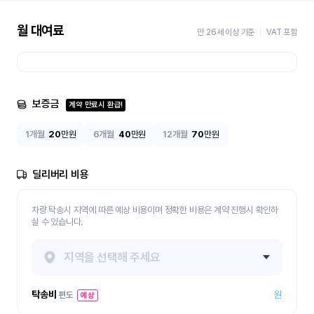
월 대여료
만 26세 이상 기준
VAT 포함
보증금
계약 만료시 환급!
1개월
20
만원
6개월
40
만원
12개월
70
만원
딜리버리 비용
차량 탁송시 지역에 따른 예상 비용이며 정확한 비용은 계약 진행시 확인하
실 수 있습니다.
지역을 선택해 주세요
탁송비
원
편도
예상