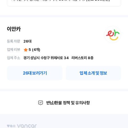
이안카
등록 차량
26
대
업체 리뷰
5
(
4
개)
업체 주소
경기 성남시 수정구 위례서로 34	리버스토리 8층
26
대 보러가기
업체 소개 및 정보
반납/환불 정책 및 유의사항