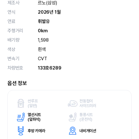
제조사
르노(삼성)
연식
2026년 1월
연료
휘발유
주행거리
0km
배기량
1,598
색상
흰색
변속기
CVT
차량번호
133호6289
옵션 정보
썬루프
전동접이
(
일반)
사이드미러
열선시트
통풍시트
(
앞좌석)
(
운전석)
후방 카메라
내비게이션