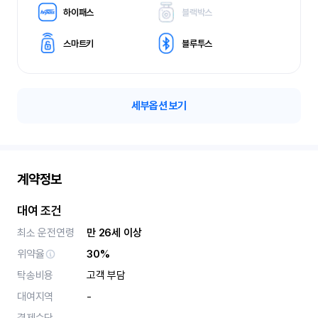
하이패스
블랙박스
스마트키
블루투스
세부옵션 보기
계약정보
대여 조건
최소 운전연령
만 26세 이상
위약율
30%
탁송비용
고객 부담
대여지역
-