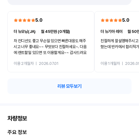
5.0
5.0
더 뉴모닝(JA)
ㅣ
월 45만원 (0개월)
더 뉴기아 레이
ㅣ
월 50
차 컨디션도 좋고 무슨일 있으면 빠른대응도 해주
친절하게 잘설명해주시고 
시고 너무 좋네요~~ 무엇보다 친절하세요~. 다음
했는데 반카에서 합리적
에 렌트할일 있으면 또 이용할게요~~ 감사드려요
이용 2개월차
ㅣ
2026.07.01
이용 1개월차
ㅣ
2026.0
리뷰 모두보기
차량정보
주요 정보