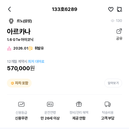
133호6289
130
르노(삼성)
아르카나
공유
1.6 GTe 아이코닉
2026.01
휘발유
12
개월
계약시
최저 대여료
570,000
원
자차 포함
알아보기
신용등급
운전연령
정비/관리 혜택
탁송비용
신용무관
만 26세 이상
제공 안함
고객 부담