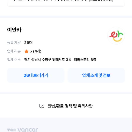
이안카
등록 차량
26
대
업체 리뷰
5
(
4
개)
업체 주소
경기 성남시 수정구 위례서로 34	리버스토리 8층
26
대 보러가기
업체 소개 및 정보
반납/환불 정책 및 유의사항