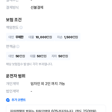
결제수단
-
결제방식
선불결제
보험 조건
책임한도
대인
무제한
대물
10,000
만원
자손
1,500
만원
면책금
대인
50
만원
대물
50
만원
자차
50
만원
해당 보험접수 발생시 각각 부과됩니다.
운전자 범위
개인계약
임차인 외 2인 까지 가능
법인계약
-
추가 코멘트
자차면책의 범위는 차량가액의 60%까지입니다. (한도 250만원)