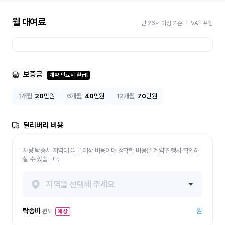
월 대여료
만 26세 이상 기준
VAT 포함
보증금
계약 만료시 환급!
1개월
20
만원
6개월
40
만원
12개월
70
만원
딜리버리 비용
차량 탁송시 지역에 따른 예상 비용이며 정확한 비용은 계약 진행시 확인하
실 수 있습니다.
지역을 선택해 주세요
탁송비
원
편도
예상