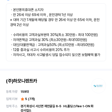
ㆍ본인명의휴대폰 소지자 

ㆍ만 26세 이상 69세 이하 , 운전경력 1년 이상

※ 대여 기간 1개월에 해당될 경우 만 26세 이상 만 65세 이하, 운전
경력 2년 이상

ㆍ수리비용의 고객과실부분의 30%(최소 30만원~ 최대 100만원)

ㆍ자차면책금 고객과실 30% (최소30만원~최대100만원) 

ㆍ대인/대물면책금 : 고객과실50% (최소10만원 ~최대50만원)

ㆍ12중 중과실 사고시 수리비용의 20% 추가

ㆍ자차사고, 차대차 사고발생시 당일 접수되지 않으면 보험혜택 불가
(주)하모니렌트카
등록 차량
159
대
업체 리뷰
5
(
7
개)
업체 주소
경기 화성시 서신면 재안골길 6-5	 HL홀딩스Flee t-ON 화
성사업소