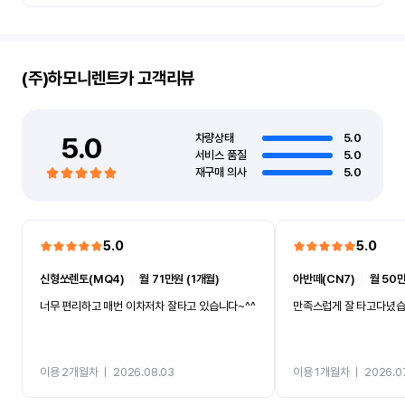
(주)하모니렌트카
고객리뷰
5.0
차량상태
5.0
서비스 품질
5.0
재구매 의사
5.0
5.0
5.0
신형쏘렌토(MQ4)
ㅣ
월 71만원 (1개월)
아반떼(CN7)
ㅣ
월 50만
너무 편리하고 매번 이차저차 잘타고 있습니다~^^
만족스럽게 잘 타고다녔
이용 2개월차
ㅣ
2026.08.03
이용 1개월차
ㅣ
2026.0