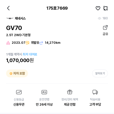
175호7669
180
제네시스
GV70
공유
2.5T 2WD 기본형
2023.07
휘발유
14,270km
1
개월
계약시
최저 대여료
1,070,000
원
자차 포함
알아보기
신용등급
운전연령
정비/관리 혜택
탁송비용
신용무관
만 26세 이상
제공 안함
고객 부담