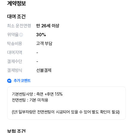
계약정보
대여 조건
최소 운전연령
만 26세 이상
위약율
30%
탁송비용
고객 부담
대여지역
-
결제수단
-
결제방식
선불결제
추가 코멘트
기본썬팅사양 : 측면 +후면 15%
전면썬팅 : 기본 미적용 
(단! 일부차량은 전면썬팅이 시공되어 있을 수 있어 별도 확인이 필요)
보험 조건