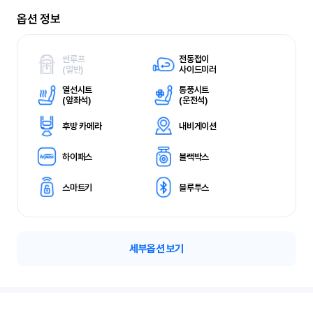
옵션 정보
썬루프
전동접이
(
일반)
사이드미러
열선시트
통풍시트
(
앞좌석)
(
운전석)
후방 카메라
내비게이션
하이패스
블랙박스
스마트키
블루투스
세부옵션 보기