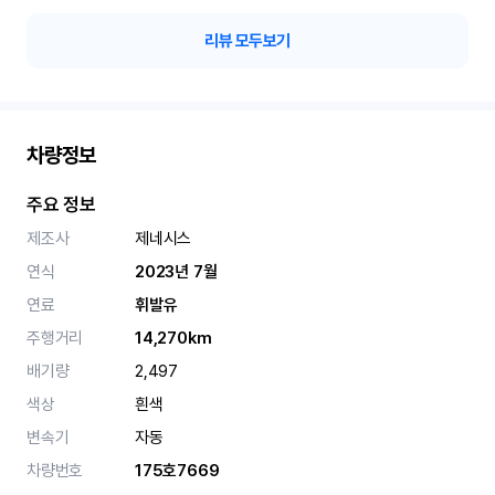
리뷰 모두보기
차량정보
주요 정보
제조사
제네시스
연식
2023년 7월
연료
휘발유
주행거리
14,270km
배기량
2,497
색상
흰색
변속기
자동
차량번호
175호7669