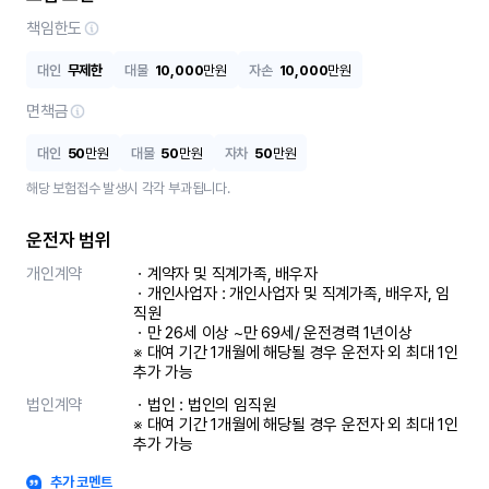
책임한도
대인
무제한
대물
10,000
만원
자손
10,000
만원
면책금
대인
50
만원
대물
50
만원
자차
50
만원
해당 보험접수 발생시 각각 부과됩니다.
운전자 범위
개인계약
ㆍ계약자 및 직계가족, 배우자

ㆍ개인사업자 : 개인사업자 및 직계가족, 배우자, 임
직원

ㆍ만 26세 이상 ~만 69세/ 운전경력 1년이상

※ 대여 기간 1개월에 해당될 경우 운전자 외 최대 1인 
추가 가능
법인계약
ㆍ법인 : 법인의 임직원

※ 대여 기간 1개월에 해당될 경우 운전자 외 최대 1인 
추가 가능
추가 코멘트