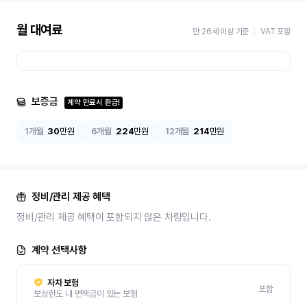
월 대여료
만 26세 이상 기준
VAT 포함
보증금
계약 만료시 환급!
1개월
30
만원
6개월
224
만원
12개월
214
만원
정비/관리 제공 혜택
정비/관리 제공 혜택이 포함되지 않은 차량입니다.
계약 선택사항
자차 보험
포함
보상한도 내 면책금이 있는 보험