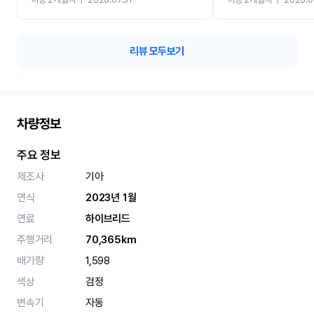
카 렌트 고민없이 강추합니
리뷰 모두보기
차량정보
주요 정보
제조사
기아
연식
2023년 1월
연료
하이브리드
주행거리
70,365km
배기량
1,598
색상
검정
변속기
자동