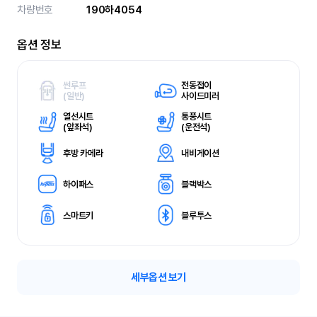
차량번호
190하4054
옵션 정보
썬루프
전동접이
(
일반)
사이드미러
열선시트
통풍시트
(
앞좌석)
(
운전석)
후방 카메라
내비게이션
하이패스
블랙박스
스마트키
블루투스
세부옵션 보기