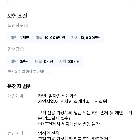
보험 조건
책임한도
대인
무제한
대물
10,000
만원
자손
10,000
만원
면책금
대인
0
만원
대물
0
만원
자차
30
만원
보험접수 발생시 부과됩니다.
운전자 범위
개인계약
개인: 임차인 직계가족 

개인사업자: 임차인 직계가족 + 임직원

고객 전용 가상계좌 입금 또는 카드결제 (※ 개인 고객
은 카드결제 필수)

*카드결제시 세금계산서 발행 불가
법인계약
임직원 전용

고객 전용 가상계좌 입금 또는 카드결제
