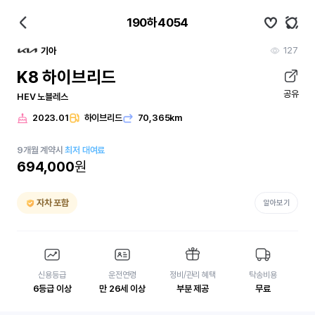
190하4054
127
기아
K8 하이브리드
공유
HEV 노블레스
2023.01
하이브리드
70,365km
9
개월
계약시
최저 대여료
694,000
원
자차 포함
알아보기
신용등급
운전연령
정비/관리 혜택
탁송비용
6등급 이상
만 26세 이상
부분 제공
무료