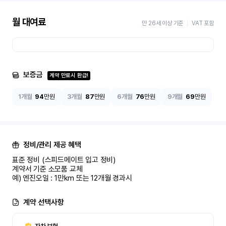
월 대여료
만 26세 이상 기준
VAT 포함
보증금
계약 만료시 환급!
1개월
94
만원
3개월
87
만원
6개월
76
만원
9개월
69
만원
정비/관리 제공 혜택
표준 정비 (스피드메이트 입고 정비)

계약서 기준 소모품 교체

예) 엔진오일 : 1만km 또는 12개월 경과시
계약 선택사항