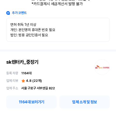
*카드결제시 세금계산서 발행 불가
추가 코멘트
면허 취득 1년 이상

개인: 본인명의 휴대폰 번호 필요

법인: 범용 공인인증서 필요
sk렌터카_중장기
등록 차량
1164
대
업체 리뷰
4.8
(
22
개)
업체 주소
서울 구로구 서부샛길 822
1164
대 보러가기
업체 소개 및 정보