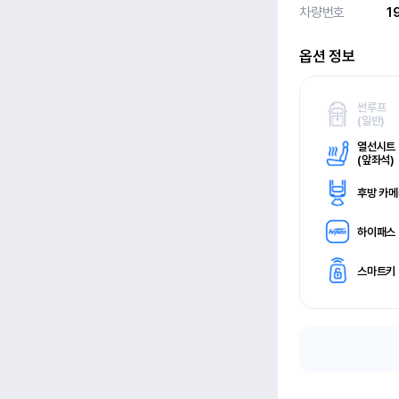
차량번호
1
옵션 정보
썬루프
(
일반)
열선시트
(
앞좌석)
후방 카
하이패스
스마트키