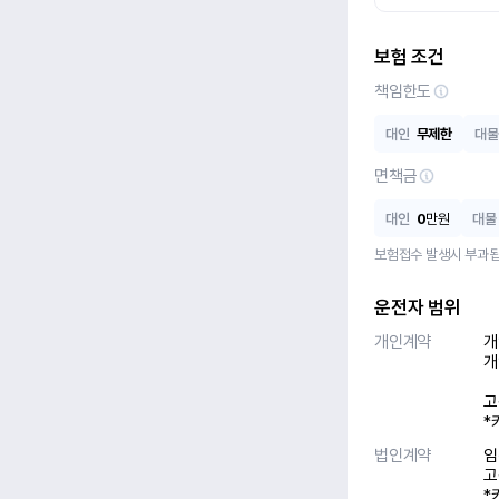
보험 조건
책임한도
대인
무제한
대물
면책금
대인
0
만원
대물
보험접수 발생시 부과됩
운전자 범위
개인계약
개
개
고
*
법인계약
임
고
*