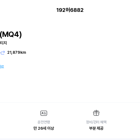
192허6882
(MQ4)
스티지
유
21,879km
여료
운전연령
정비/관리 혜택
만 26세 이상
부분 제공