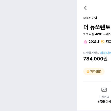
기아
더 뉴쏘렌토
2.2 디젤 4WD 프레
2023.11
경
9
개월
계약시
최저 대
784,000
원
자차 포함
신용등급
6등급 이상