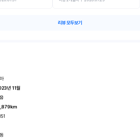
카 렌트 고민없이 강추합니다!!
리뷰 모두보기
아
023년 11월
유
1,879km
151
동