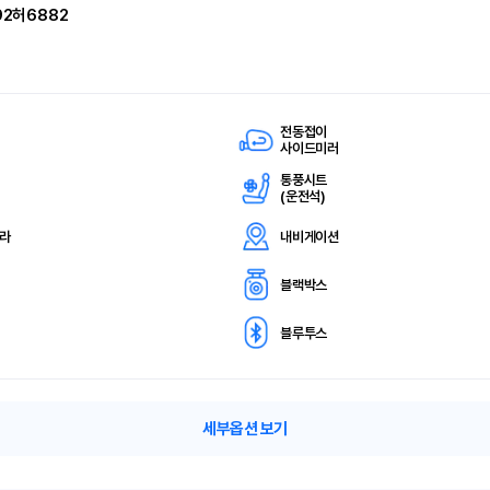
92허6882
전동접이
사이드미러
통풍시트
(
운전석)
메라
내비게이션
블랙박스
블루투스
세부옵션 보기