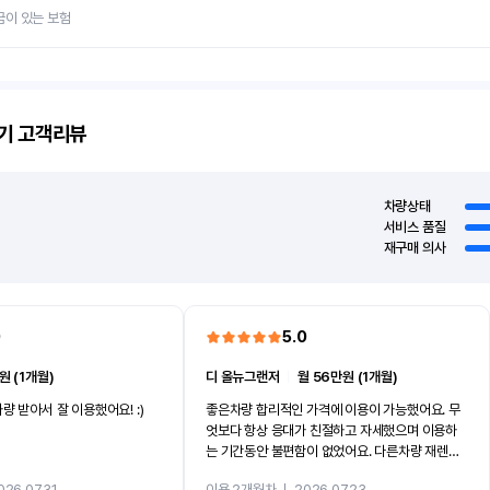
금이 있는 보험
기
고객리뷰
차량상태
서비스 품질
재구매 의사
0
5.0
원 (1개월)
디 올뉴그랜저
ㅣ
월 56만원 (1개월)
량 받아서 잘 이용했어요! :)
좋은차량 합리적인 가격에 이용이 가능했어요. 무
엇보다 항상 응대가 친절하고 자세했으며 이용하
는 기간동안 불편함이 없었어요. 다른차량 재렌트
까지 진행할만큼 여러가지로 만족스럽습니다. 반
026.07.31
이용 2개월차
ㅣ
2026.07.23