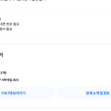


대폰 번호 필요

인증서 필요
기
22
개)
 서부샛길 822
1147
대 보러가기
업체 소개 및 정보