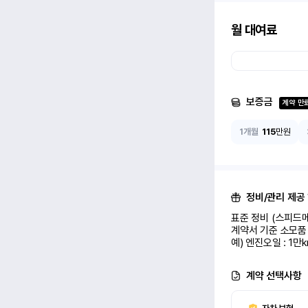
월 대여료
보증금
계약 만
1개월
115
만원
정비/관리 제공
표준 정비 (스피드메
계약서 기준 소모품 
예) 엔진오일 : 1만
계약 선택사항