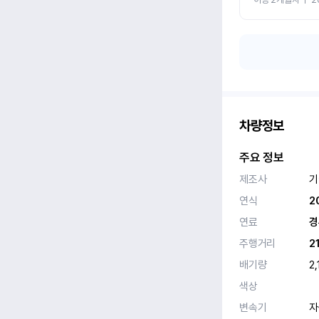
차량정보
주요 정보
제조사
기
연식
2
연료
경
주행거리
2
배기량
2,
색상
변속기
자