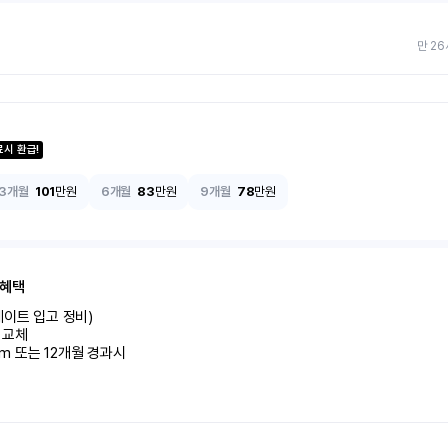
만 26
료시 환급!
3개월
101
만원
6개월
83
만원
9개월
78
만원
 혜택
이트 입고 정비)

교체

km 또는 12개월 경과시