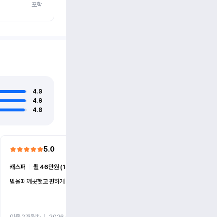
포함
4.9
4.9
4.8
5.0
5.0
캐스퍼
ㅣ
월 46만원 (1개월)
EV6
ㅣ
월 74만원 (1개월)
받을때 깨끗햇고 편하게 잘이용했습니다!
전기차 처음 타봤는데 편하게 
니다
이용 2개월차
ㅣ
2026.07.08
이용 2개월차
ㅣ
2026.06.10