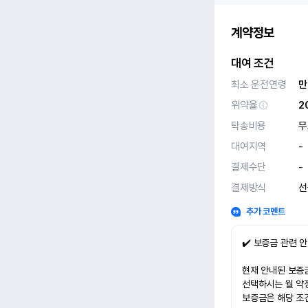
계약정보
대여 조건
최소 운전연령
만
위약율
2
탁송비용
무
대여지역
-
결제수단
-
결제방식
선
추가 코멘트
✔️ 보증금 관련 
현재 안내된 보증금
선택하시는 월 약
보증금은 해당 조