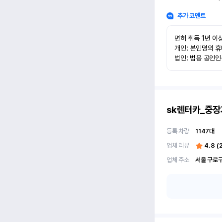
추가 코멘트
면허 취득 1년 이상
개인: 본인명의 휴
법인: 범용 공인
sk렌터카_중장
등록 차량
1147
대
업체 리뷰
4.8
(
업체 주소
서울 구로구