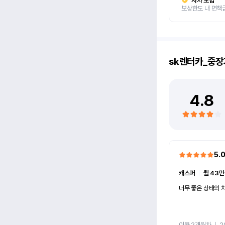
자차 보험
보상한도 내 면책
sk렌터카_중장
4.8
5.
캐스퍼
ㅣ
월 43만
너무 좋은 상태의 차
이용 2개월차
ㅣ
2