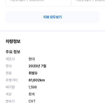
카 렌트 고민없이 강추합니
리뷰 모두보기
차량정보
주요 정보
제조사
현대
연식
2023년 7월
연료
휘발유
주행거리
61,602km
배기량
1,598
색상
흰색
변속기
CVT