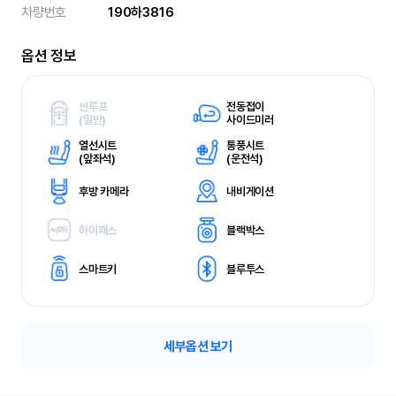
차량번호
190하3816
옵션 정보
썬루프
전동접이
(
일반)
사이드미러
열선시트
통풍시트
(
앞좌석)
(
운전석)
후방 카메라
내비게이션
하이패스
블랙박스
스마트키
블루투스
세부옵션 보기