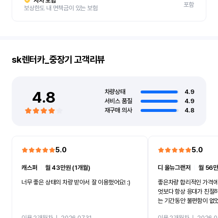
자차 보험
포함
보상한도 내 면책금이 있는 보험
sk렌터카_중장기
고객리뷰
4.8
차량상태
4.9
서비스 품질
4.9
재구매 의사
4.8
5.0
5.0
캐스퍼
ㅣ
월 43만원 (1개월)
디 올뉴그랜저
ㅣ
월 56만
너무 좋은 상태의 차량 받아서 잘 이용했어요! :)
좋은차량 합리적인 가격에
엇보다 항상 응대가 친절
는 기간동안 불편함이 없
까지 진행할만큼 여러가지
이용 2개월차
ㅣ
2026.07.31
이용 2개월차
ㅣ
2026.0