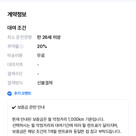
계약정보
대여 조건
최소 운전연령
만 26세 이상
위약율
20%
탁송비용
무료
대여지역
-
결제수단
-
결제방식
선불결제
추가 코멘트
✔️ 보증금 관련 안내
현재 안내된 보증금은 월 약정거리 1,000km 기준입니다.
선택하시는 월 약정거리와 대여기간에 따라 월 렌트료가 달라지며,
보증금은 해당 조건의 1개월 렌트료와 동일한 점 참고 부탁드립니다.