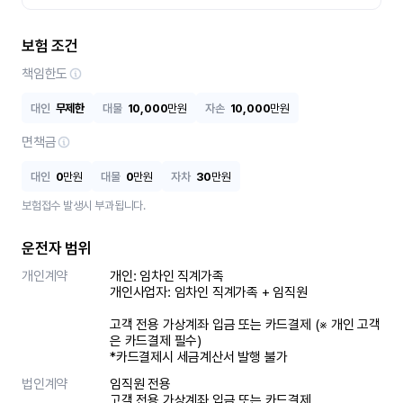
보험 조건
책임한도
대인
무제한
대물
10,000
만원
자손
10,000
만원
면책금
대인
0
만원
대물
0
만원
자차
30
만원
보험접수 발생시 부과됩니다.
운전자 범위
개인계약
개인: 임차인 직계가족 

개인사업자: 임차인 직계가족 + 임직원

고객 전용 가상계좌 입금 또는 카드결제 (※ 개인 고객
은 카드결제 필수)

*카드결제시 세금계산서 발행 불가
법인계약
임직원 전용

고객 전용 가상계좌 입금 또는 카드결제
