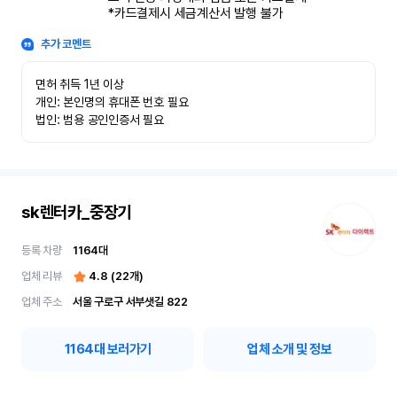
*카드결제시 세금계산서 발행 불가
추가 코멘트
면허 취득 1년 이상

개인: 본인명의 휴대폰 번호 필요

법인: 범용 공인인증서 필요
sk렌터카_중장기
등록 차량
1164
대
업체 리뷰
4.8
(
22
개)
업체 주소
서울 구로구 서부샛길 822
1164
대 보러가기
업체 소개 및 정보