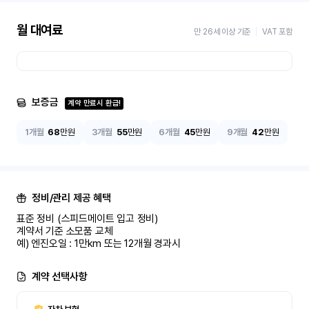
월 대여료
만 26세 이상 기준
VAT 포함
보증금
계약 만료시 환급!
1개월
68
만원
3개월
55
만원
6개월
45
만원
9개월
42
만원
정비/관리 제공 혜택
표준 정비 (스피드메이트 입고 정비)

계약서 기준 소모품 교체

예) 엔진오일 : 1만km 또는 12개월 경과시
계약 선택사항