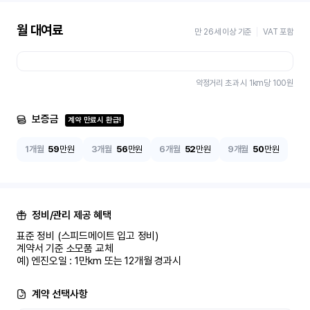
월 대여료
만 26세 이상 기준
VAT 포함
약정거리 초과 시 1km당
100
원
보증금
계약 만료시 환급!
1개월
59
만원
3개월
56
만원
6개월
52
만원
9개월
50
만원
정비/관리 제공 혜택
표준 정비 (스피드메이트 입고 정비)

계약서 기준 소모품 교체

예) 엔진오일 : 1만km 또는 12개월 경과시
계약 선택사항