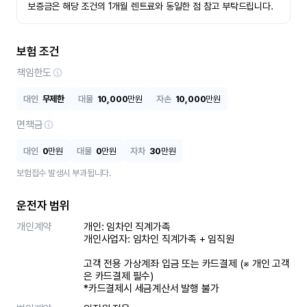
보증금은 해당 조건의 1개월 렌트료와 동일한 점 참고 부탁드립니다.
보험 조건
책임한도
대인
무제한
대물
10,000
만원
자손
10,000
만원
면책금
대인
0
만원
대물
0
만원
자차
30
만원
보험접수 발생시 부과됩니다.
운전자 범위
개인계약
개인: 임차인 직계가족 

개인사업자: 임차인 직계가족 + 임직원

고객 전용 가상계좌 입금 또는 카드결제 (※ 개인 고객
은 카드결제 필수)

*카드결제시 세금계산서 발행 불가