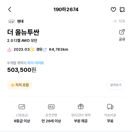
190하2674
129
현대
더 올뉴투싼
공유
2.0 디젤 AWD 모던
2023.03
경유
64,783km
9
개월
계약시
최저 대여료
503,500
원
자차 포함
알아보기
신용등급
운전연령
정비/관리 혜택
탁송비용
6등급 이상
만 26세 이상
부분 제공
무료