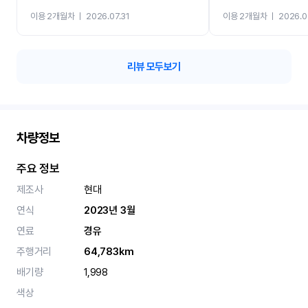
까지 진행할만큼 여러가지
이용 2개월차
ㅣ
2026.07.31
이용 2개월차
ㅣ
2026.0
카 렌트 고민없이 강추합니
리뷰 모두보기
차량정보
주요 정보
제조사
현대
연식
2023년 3월
연료
경유
주행거리
64,783km
배기량
1,998
색상