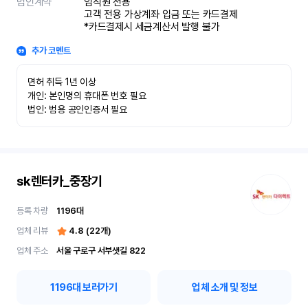
법인계약
임직원 전용

고객 전용 가상계좌 입금 또는 카드결제

*카드결제시 세금계산서 발행 불가
추가 코멘트
면허 취득 1년 이상

개인: 본인명의 휴대폰 번호 필요

법인: 범용 공인인증서 필요
sk렌터카_중장기
등록 차량
1196
대
업체 리뷰
4.8
(
22
개)
업체 주소
서울 구로구 서부샛길 822
1196
대 보러가기
업체 소개 및 정보