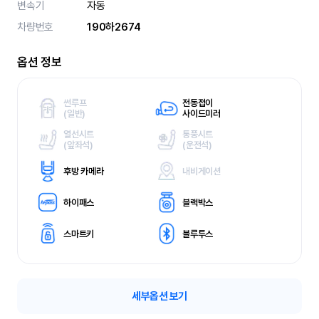
변속기
자동
차량번호
190하2674
옵션 정보
썬루프
전동접이
(
일반)
사이드미러
열선시트
통풍시트
(
앞좌석)
(
운전석)
후방 카메라
내비게이션
하이패스
블랙박스
스마트키
블루투스
세부옵션 보기