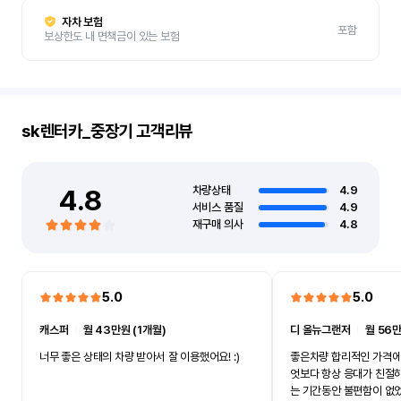
자차 보험
포함
보상한도 내 면책금이 있는 보험
sk렌터카_중장기
고객리뷰
4.8
차량상태
4.9
서비스 품질
4.9
재구매 의사
4.8
5.0
5.0
캐스퍼
ㅣ
월 43만원 (1개월)
디 올뉴그랜저
ㅣ
월 56만
너무 좋은 상태의 차량 받아서 잘 이용했어요! :)
좋은차량 합리적인 가격에
엇보다 항상 응대가 친절
는 기간동안 불편함이 없