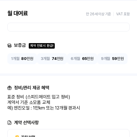
월 대여료
만 26세 이상 기준
VAT 포함
보증금
계약 만료시 환급!
1개월
80
만원
3개월
74
만원
6개월
65
만원
9개월
59
만원
정비/관리 제공 혜택
표준 정비 (스피드메이트 입고 정비)

계약서 기준 소모품 교체

예) 엔진오일 : 1만km 또는 12개월 경과시
계약 선택사항