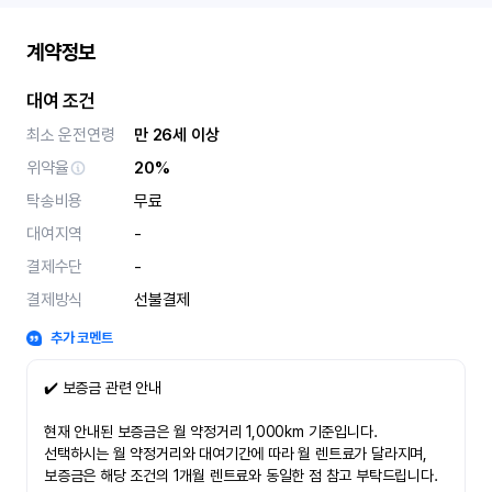
계약정보
대여 조건
최소 운전연령
만 26세 이상
위약율
20%
탁송비용
무료
대여지역
-
결제수단
-
결제방식
선불결제
추가 코멘트
✔️ 보증금 관련 안내
현재 안내된 보증금은 월 약정거리 1,000km 기준입니다.
선택하시는 월 약정거리와 대여기간에 따라 월 렌트료가 달라지며,
보증금은 해당 조건의 1개월 렌트료와 동일한 점 참고 부탁드립니다.