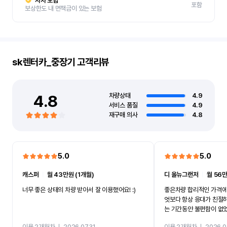
자차 보험
포함
보상한도 내 면책금이 있는 보험
sk렌터카_중장기
고객리뷰
4.8
차량상태
4.9
서비스 품질
4.9
재구매 의사
4.8
5.0
5.0
캐스퍼
ㅣ
월 43만원 (1개월)
디 올뉴그랜저
ㅣ
월 56만
너무 좋은 상태의 차량 받아서 잘 이용했어요! :)
좋은차량 합리적인 가격에
엇보다 항상 응대가 친절
는 기간동안 불편함이 없
까지 진행할만큼 여러가지
이용 2개월차
ㅣ
2026.07.31
이용 2개월차
ㅣ
2026.0