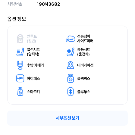
차량번호
190하3682
옵션 정보
썬루프
전동접이
(
일반)
사이드미러
열선시트
통풍시트
(
앞좌석)
(
운전석)
후방 카메라
내비게이션
하이패스
블랙박스
스마트키
블루투스
세부옵션 보기