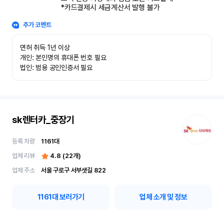
*카드결제시 세금계산서 발행 불가
추가 코멘트
면허 취득 1년 이상

개인: 본인명의 휴대폰 번호 필요

법인: 범용 공인인증서 필요
sk렌터카_중장기
등록 차량
1161
대
업체 리뷰
4.8
(
22
개)
업체 주소
서울 구로구 서부샛길 822
1161
대 보러가기
업체 소개 및 정보