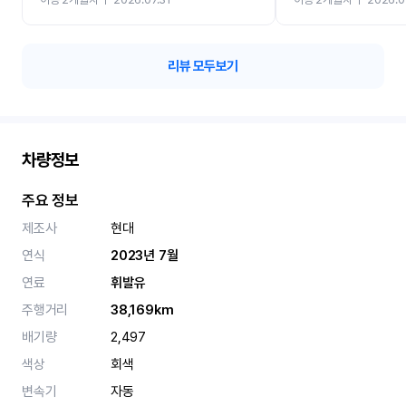
카 렌트 고민없이 강추합니
리뷰 모두보기
차량정보
주요 정보
제조사
현대
연식
2023년 7월
연료
휘발유
주행거리
38,169km
배기량
2,497
색상
회색
변속기
자동