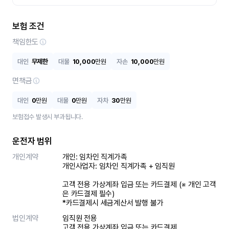
보험 조건
책임한도
대인
무제한
대물
10,000
만원
자손
10,000
만원
면책금
대인
0
만원
대물
0
만원
자차
30
만원
보험접수 발생시 부과됩니다.
운전자 범위
개인계약
개인: 임차인 직계가족 

개인사업자: 임차인 직계가족 + 임직원

고객 전용 가상계좌 입금 또는 카드결제 (※ 개인 고객
은 카드결제 필수)

*카드결제시 세금계산서 발행 불가
법인계약
임직원 전용

고객 전용 가상계좌 입금 또는 카드결제
