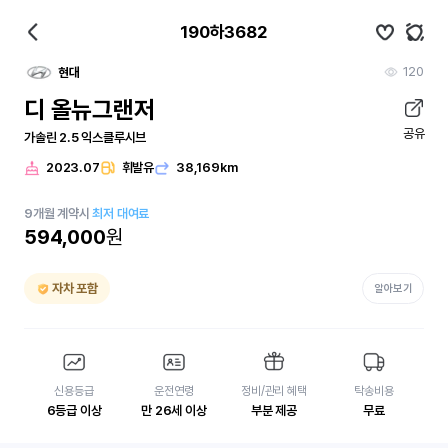
190하3682
120
현대
디 올뉴그랜저
공유
가솔린 2.5 익스클루시브
2023.07
휘발유
38,169km
9
개월
계약시
최저 대여료
594,000
원
자차 포함
알아보기
신용등급
운전연령
정비/관리 혜택
탁송비용
6등급 이상
만 26세 이상
부분 제공
무료