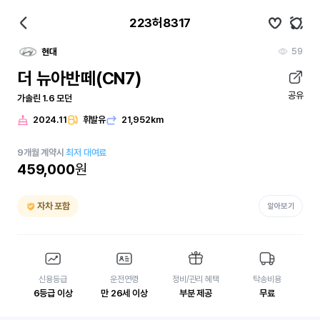
223허8317
59
현대
더 뉴아반떼(CN7)
공유
가솔린 1.6 모던
2024.11
휘발유
21,952km
9
개월
계약시
최저 대여료
459,000
원
자차 포함
알아보기
신용등급
운전연령
정비/관리 혜택
탁송비용
6등급 이상
만 26세 이상
부분 제공
무료