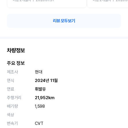
카 렌트 고민없이 강추합니
리뷰 모두보기
차량정보
주요 정보
제조사
현대
연식
2024년 11월
연료
휘발유
주행거리
21,952km
배기량
1,598
색상
변속기
CVT