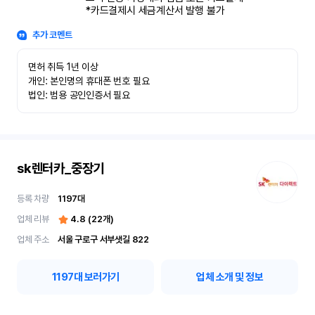
*카드결제시 세금계산서 발행 불가
추가 코멘트
면허 취득 1년 이상

개인: 본인명의 휴대폰 번호 필요

법인: 범용 공인인증서 필요
sk렌터카_중장기
등록 차량
1197
대
업체 리뷰
4.8
(
22
개)
업체 주소
서울 구로구 서부샛길 822
1197
대 보러가기
업체 소개 및 정보