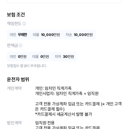
보험 조건
책임한도
대인
무제한
대물
10,000
만원
자손
10,000
만원
면책금
대인
0
만원
대물
0
만원
자차
30
만원
보험접수 발생시 부과됩니다.
운전자 범위
개인계약
개인: 임차인 직계가족 

개인사업자: 임차인 직계가족 + 임직원

고객 전용 가상계좌 입금 또는 카드결제 (※ 개인 고객
은 카드결제 필수)

*카드결제시 세금계산서 발행 불가
법인계약
임직원 전용

고객 전용 가상계좌 입금 또는 카드결제
