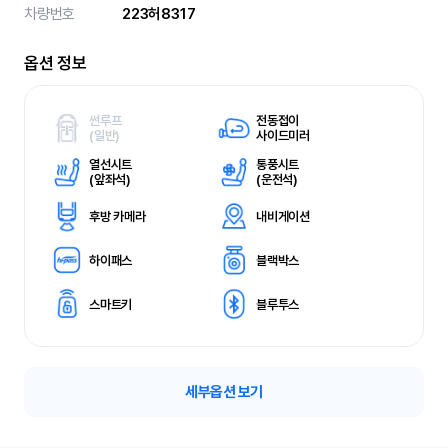
차량번호
223허8317
옵션 정보
썬루프
전동접이
(
일반)
사이드미러
열선시트
통풍시트
(
앞좌석)
(
운전석)
후방 카메라
내비게이션
하이패스
블랙박스
스마트키
블루투스
세부옵션 보기