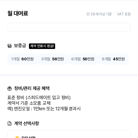
월 대여료
만 26세 이상 기준
VAT 포함
보증금
계약 만료시 환급!
1개월
60
만원
3개월
56
만원
6개월
50
만원
9개월
45
만원
정비/관리 제공 혜택
표준 정비 (스피드메이트 입고 정비)

계약서 기준 소모품 교체

예) 엔진오일 : 1만km 또는 12개월 경과시
계약 선택사항