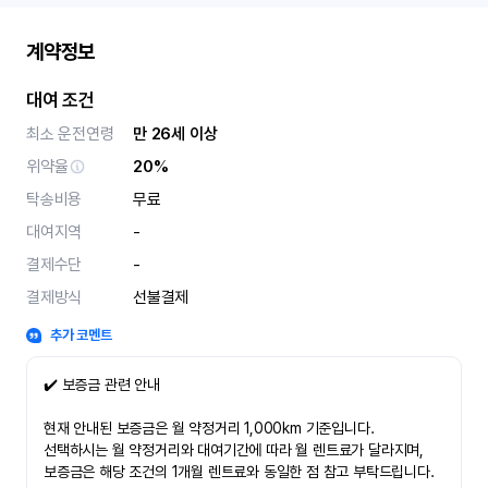
계약정보
대여 조건
최소 운전연령
만 26세 이상
위약율
20%
탁송비용
무료
대여지역
-
결제수단
-
결제방식
선불결제
추가 코멘트
✔️ 보증금 관련 안내
현재 안내된 보증금은 월 약정거리 1,000km 기준입니다.
선택하시는 월 약정거리와 대여기간에 따라 월 렌트료가 달라지며,
보증금은 해당 조건의 1개월 렌트료와 동일한 점 참고 부탁드립니다.