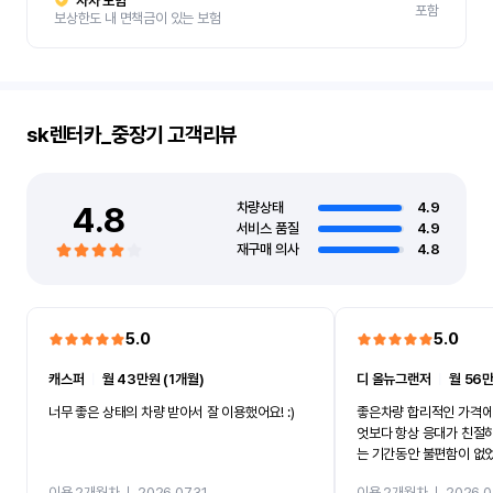
자차 보험
포함
보상한도 내 면책금이 있는 보험
sk렌터카_중장기
고객리뷰
4.8
차량상태
4.9
서비스 품질
4.9
재구매 의사
4.8
5.0
5.0
캐스퍼
ㅣ
월 43만원 (1개월)
디 올뉴그랜저
ㅣ
월 56만
너무 좋은 상태의 차량 받아서 잘 이용했어요! :)
좋은차량 합리적인 가격에
엇보다 항상 응대가 친절
는 기간동안 불편함이 없
까지 진행할만큼 여러가지
이용 2개월차
ㅣ
2026.07.31
이용 2개월차
ㅣ
2026.0