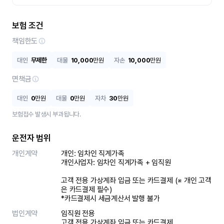
보험 조건
책임한도
대인
무제한
대물
10,000
만원
자손
10,000
만원
면책금
대인
0
만원
대물
0
만원
자차
30
만원
보험접수 발생시 부과됩니다.
운전자 범위
개인계약
개인: 임차인 직계가족 

개인사업자: 임차인 직계가족 + 임직원

고객 전용 가상계좌 입금 또는 카드결제 (※ 개인 고객
은 카드결제 필수)

*카드결제시 세금계산서 발행 불가
법인계약
임직원 전용

고객 전용 가상계좌 입금 또는 카드결제
