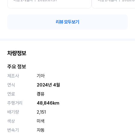
카 렌트 고민없이 강추합니
리뷰 모두보기
차량정보
주요 정보
제조사
기아
연식
2024년 4월
연료
경유
주행거리
48,846km
배기량
2,151
색상
미색
변속기
자동