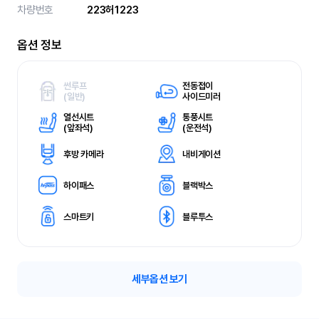
차량번호
223허1223
옵션 정보
썬루프
전동접이
(
일반)
사이드미러
열선시트
통풍시트
(
앞좌석)
(
운전석)
후방 카메라
내비게이션
하이패스
블랙박스
스마트키
블루투스
세부옵션 보기