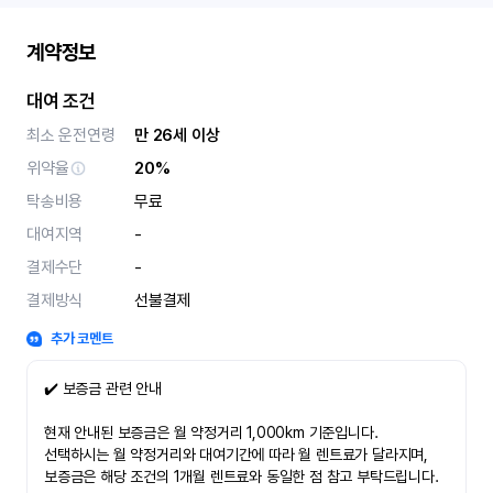
계약정보
대여 조건
최소 운전연령
만 26세 이상
위약율
20%
탁송비용
무료
대여지역
-
결제수단
-
결제방식
선불결제
추가 코멘트
✔️ 보증금 관련 안내
현재 안내된 보증금은 월 약정거리 1,000km 기준입니다.
선택하시는 월 약정거리와 대여기간에 따라 월 렌트료가 달라지며,
보증금은 해당 조건의 1개월 렌트료와 동일한 점 참고 부탁드립니다.