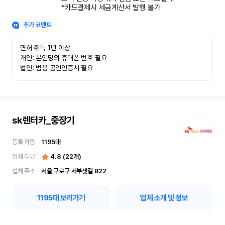
*카드결제시 세금계산서 발행 불가
추가 코멘트
면허 취득 1년 이상

개인: 본인명의 휴대폰 번호 필요

법인: 범용 공인인증서 필요
sk렌터카_중장기
등록 차량
1195
대
업체 리뷰
4.8
(
22
개)
업체 주소
서울 구로구 서부샛길 822
1195
대 보러가기
업체 소개 및 정보