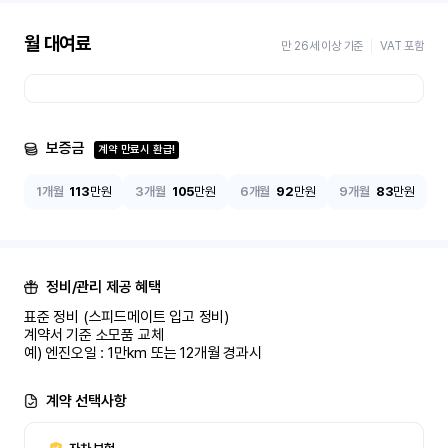
월 대여료
만 26세 이상 기준
VAT 포함
보증금
계약 만료시 환급!
1개월
113
만원
3개월
105
만원
6개월
92
만원
9개월
83
만원
정비/관리 제공 혜택
표준 정비 (스피드메이트 입고 정비)

계약서 기준 소모품 교체

예) 엔진오일 : 1만km 또는 12개월 경과시
계약 선택사항