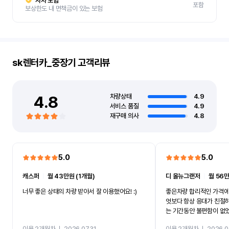
자차 보험
포함
보상한도 내 면책금이 있는 보험
sk렌터카_중장기
고객리뷰
4.8
차량상태
4.9
서비스 품질
4.9
재구매 의사
4.8
5.0
5.0
캐스퍼
ㅣ
월 43만원 (1개월)
디 올뉴그랜저
ㅣ
월 56만
너무 좋은 상태의 차량 받아서 잘 이용했어요! :)
좋은차량 합리적인 가격에
엇보다 항상 응대가 친절
는 기간동안 불편함이 없
까지 진행할만큼 여러가지
이용 2개월차
ㅣ
2026.07.31
이용 2개월차
ㅣ
2026.0