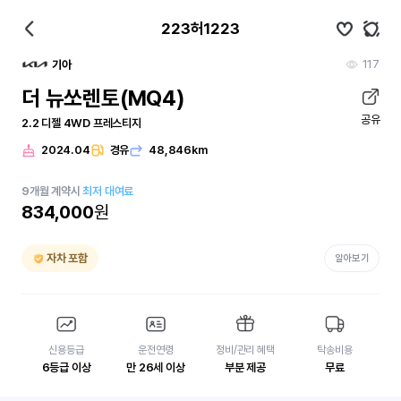
223허1223
117
기아
더 뉴쏘렌토(MQ4)
공유
2.2 디젤 4WD 프레스티지
2024.04
경유
48,846km
9
개월
계약시
최저 대여료
834,000
원
자차 포함
알아보기
신용등급
운전연령
정비/관리 혜택
탁송비용
6등급 이상
만 26세 이상
부분 제공
무료