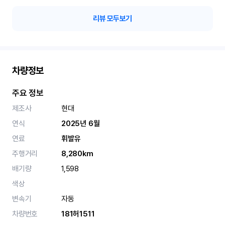
리뷰 모두보기
차량정보
주요 정보
제조사
현대
연식
2025년 6월
연료
휘발유
주행거리
8,280km
배기량
1,598
색상
변속기
자동
차량번호
181허1511