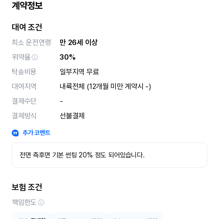
계약정보
대여 조건
최소 운전연령
만 26세 이상
위약율
30%
탁송비용
일부지역 무료
대여지역
내륙전체 (12개월 미만 계약시 -)
결제수단
-
결제방식
선불결제
추가 코멘트
전면 측후면 기본 썬팅 20% 정도 되어있습니다.
보험 조건
책임한도