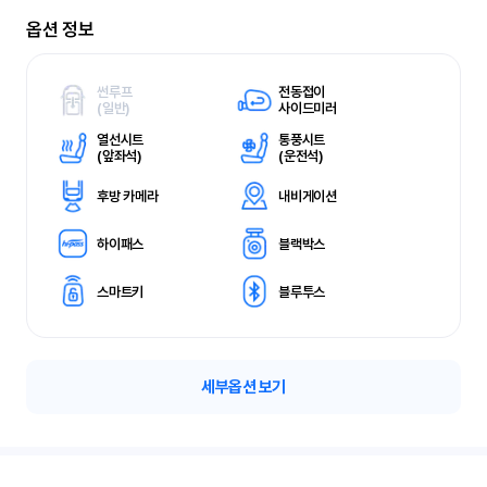
옵션 정보
썬루프
전동접이
(
일반)
사이드미러
열선시트
통풍시트
(
앞좌석)
(
운전석)
후방 카메라
내비게이션
하이패스
블랙박스
스마트키
블루투스
세부옵션 보기