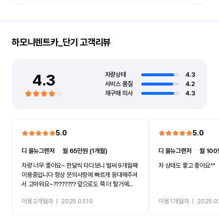
하모니렌트카_단기
고객리뷰
4.3
차량상태
4.3
서비스 품질
4.2
재구매 의사
4.3
5.0
5.0
디 올뉴그랜저
ㅣ
월 65만원 (1개월)
디 올뉴그랜저
ㅣ
월 100
차량 너무 좋아요~ 한달씩 타다보니 벌써 9개월째
차 상태도 좋고 좋아요^^
이용중입니다 항상 문의사항에 빠르게 응대해주셔
서 고마워요~???????? 앞으로도 쭉 더 탈거예
요????
이용 2개월차
ㅣ
2025.03.19
이용 1개월차
ㅣ
2025.0