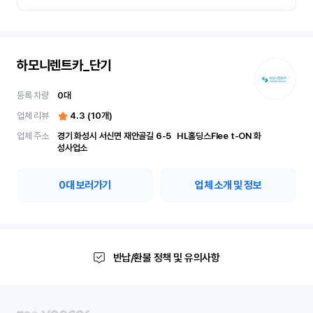
하모니렌트카_단기
등록 차량
0
대
업체 리뷰
4.3
(
10
개)
업체 주소
경기 화성시 서신면 재안골길 6-5	 HL홀딩스Flee t-ON 화
성사업소
0
대 보러가기
업체 소개 및 정보
반납/환불 정책 및 유의사항