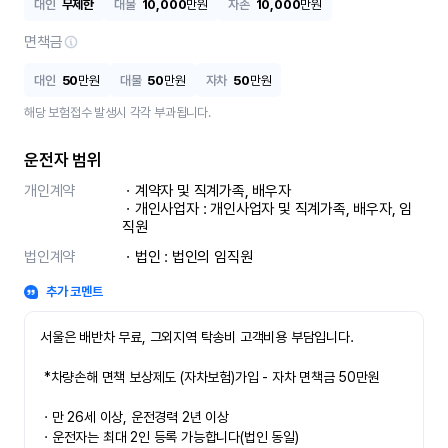
대인
무제한
대물
10,000
만원
자손
10,000
만원
면책금
대인
50
만원
대물
50
만원
자차
50
만원
해당 보험접수 발생시 각각 부과됩니다.
운전자 범위
개인계약
ㆍ계약자 및 직계가족, 배우자

ㆍ개인사업자 : 개인사업자 및 직계가족, 배우자, 임
직원
법인계약
ㆍ법인 : 법인의 임직원
추가 코멘트
서울은 배반차 무료, 그외지역 탁송비 고객비용 부담입니다.

 *차량손해 면책 보상제도 (자차보험)가입 - 자차 면책금 50만원

ㆍ만 26세 이상, 운전경력 2년 이상

ㆍ운전자는 최대 2인 등록 가능합니다(법인 동일)