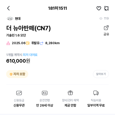
181허1511
119
현대
더 뉴아반떼(CN7)
공유
가솔린 1.6 모던
2025.06
휘발유
8,280km
1
개월
계약시
최저 대여료
610,000
원
자차 포함
알아보기
신용등급
운전연령
정비/관리 혜택
탁송비용
신용무관
만 26세 이상
제공 안함
일부지역 무료