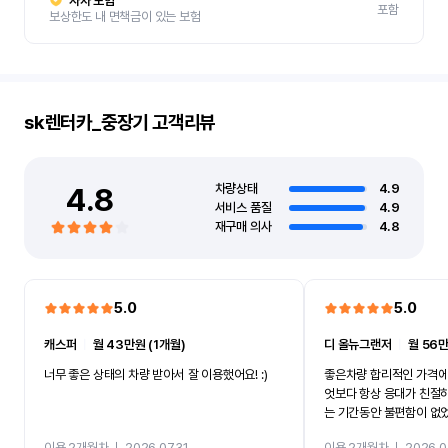
자차 보험
포함
보상한도 내 면책금이 있는 보험
sk렌터카_중장기
고객리뷰
4.8
차량상태
4.9
서비스 품질
4.9
재구매 의사
4.8
5.0
5.0
캐스퍼
ㅣ
월 43만원 (1개월)
디 올뉴그랜저
ㅣ
월 56만
너무 좋은 상태의 차량 받아서 잘 이용했어요! :)
좋은차량 합리적인 가격에
엇보다 항상 응대가 친절
는 기간동안 불편함이 없
까지 진행할만큼 여러가지
이용 2개월차
ㅣ
2026.07.31
이용 2개월차
ㅣ
2026.0