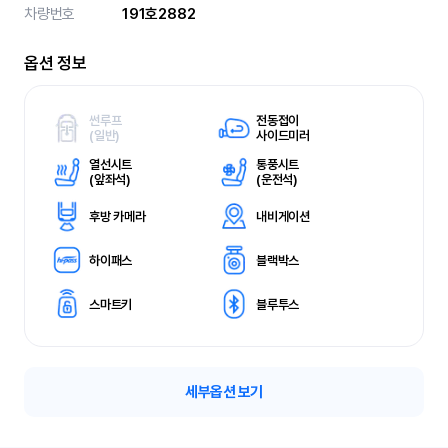
차량번호
191호2882
옵션 정보
썬루프
전동접이
(
일반)
사이드미러
열선시트
통풍시트
(
앞좌석)
(
운전석)
후방 카메라
내비게이션
하이패스
블랙박스
스마트키
블루투스
세부옵션 보기