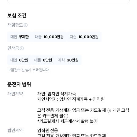
보험 조건
책임한도
대인
무제한
대물
10,000
만원
자손
10,000
만원
면책금
대인
0
만원
대물
0
만원
자차
30
만원
보험접수 발생시 부과됩니다.
운전자 범위
개인계약
개인: 임차인 직계가족 

개인사업자: 임차인 직계가족 + 임직원

고객 전용 가상계좌 입금 또는 카드결제 (※ 개인 고객
은 카드결제 필수)

*카드결제시 세금계산서 발행 불가
법인계약
임직원 전용

고객 전용 가상계좌 입금 또는 카드결제
