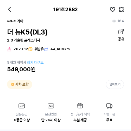
191호2882
164
기아
더 뉴K5(DL3)
공유
2.0 가솔린 프레스티지
2023.12
휘발유
44,409km
9
개월
계약시
최저 대여료
549,000
원
자차 포함
알아보기
신용등급
운전연령
정비/관리 혜택
탁송비용
6등급 이상
만 26세 이상
부분 제공
무료