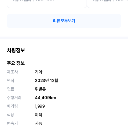
카 렌트 고민없이 강추합니
리뷰 모두보기
차량정보
주요 정보
제조사
기아
연식
2023년 12월
연료
휘발유
주행거리
44,409km
배기량
1,999
색상
미색
변속기
자동