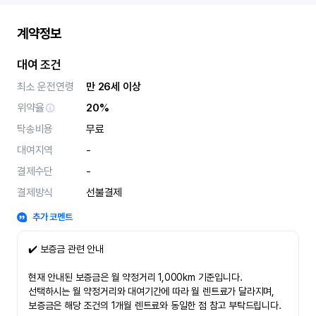
계약정보
대여 조건
최소 운전연령
만 26세 이상
위약율
20%
탁송비용
무료
대여지역
-
결제수단
-
결제방식
선불결제
추가 코멘트
✔️ 보증금 관련 안내
현재 안내된 보증금은 월 약정거리 1,000km 기준입니다.
선택하시는 월 약정거리와 대여기간에 따라 월 렌트료가 달라지며,
보증금은 해당 조건의 1개월 렌트료와 동일한 점 참고 부탁드립니다.