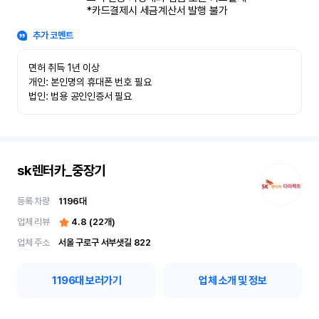
*카드결제시 세금계산서 발행 불가
추가 코멘트
면허 취득 1년 이상

개인: 본인명의 휴대폰 번호 필요

법인: 범용 공인인증서 필요
sk렌터카_중장기
등록 차량
1196
대
업체 리뷰
4.8
(
22
개)
업체 주소
서울 구로구 서부샛길 822
1196
대 보러가기
업체 소개 및 정보