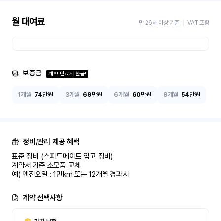
월 대여료
만 26세 이상 기준
VAT 포함
보증금
계약 만료시 환급!
1개월
74
만원
3개월
69
만원
6개월
60
만원
9개월
54
만원
정비/관리 제공 혜택
표준 정비 (스피드메이트 입고 정비)

계약서 기준 소모품 교체

예) 엔진오일 : 1만km 또는 12개월 경과시
계약 선택사항