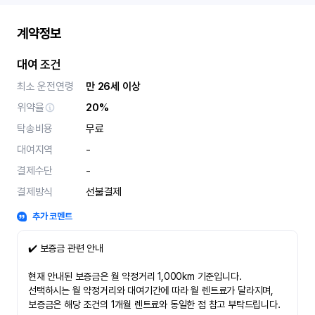
계약정보
대여 조건
최소 운전연령
만 26세 이상
위약율
20%
탁송비용
무료
대여지역
-
결제수단
-
결제방식
선불결제
추가 코멘트
✔️ 보증금 관련 안내
현재 안내된 보증금은 월 약정거리 1,000km 기준입니다.
선택하시는 월 약정거리와 대여기간에 따라 월 렌트료가 달라지며,
보증금은 해당 조건의 1개월 렌트료와 동일한 점 참고 부탁드립니다.