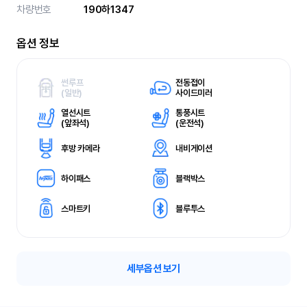
차량번호
190하1347
옵션 정보
썬루프
전동접이
(
일반)
사이드미러
열선시트
통풍시트
(
앞좌석)
(
운전석)
후방 카메라
내비게이션
하이패스
블랙박스
스마트키
블루투스
세부옵션 보기