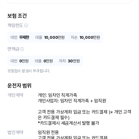
보험 조건
책임한도
대인
무제한
대물
10,000
만원
자손
10,000
만원
면책금
대인
0
만원
대물
0
만원
자차
30
만원
보험접수 발생시 부과됩니다.
운전자 범위
개인계약
개인: 임차인 직계가족 

개인사업자: 임차인 직계가족 + 임직원

고객 전용 가상계좌 입금 또는 카드결제 (※ 개인 고객
은 카드결제 필수)

*카드결제시 세금계산서 발행 불가
법인계약
임직원 전용

고객 전용 가상계좌 입금 또는 카드결제
