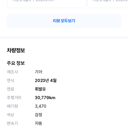
카 렌트 고민없이 강추합니
리뷰 모두보기
차량정보
주요 정보
제조사
기아
연식
2023년 4월
연료
휘발유
주행거리
30,779km
배기량
3,470
색상
검정
변속기
자동