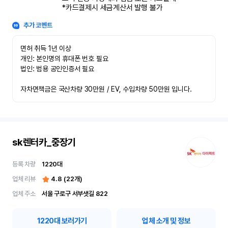
*카드결제시 세금계산서 발행 불가
추가 코멘트
면허 취득 1년 이상

개인: 본인명의 휴대폰 번호 필요

법인: 범용 공인인증서 필요

자차면책금은 국산차량 30만원 / EV, 수입차량 50만원 입니다.
sk렌터카_중장기
등록 차량
1220
대
업체 리뷰
4.8
(
22
개)
업체 주소
서울 구로구 서부샛길 822
1220
대 보러가기
업체 소개 및 정보