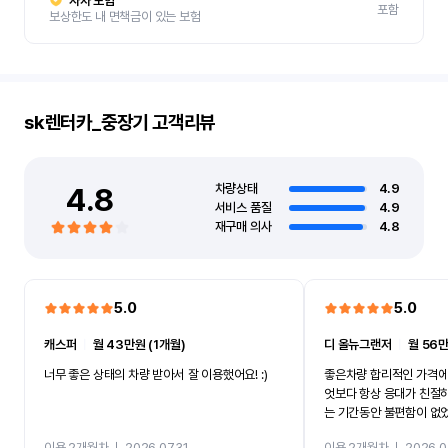
자차 보험
포함
보상한도 내 면책금이 있는 보험
sk렌터카_중장기
고객리뷰
4.8
차량상태
4.9
서비스 품질
4.9
재구매 의사
4.8
5.0
5.0
캐스퍼
ㅣ
월 43만원 (1개월)
디 올뉴그랜저
ㅣ
월 56만
너무 좋은 상태의 차량 받아서 잘 이용했어요! :)
좋은차량 합리적인 가격에
엇보다 항상 응대가 친절
는 기간동안 불편함이 없
까지 진행할만큼 여러가지
이용 2개월차
ㅣ
2026.07.31
이용 2개월차
ㅣ
2026.0