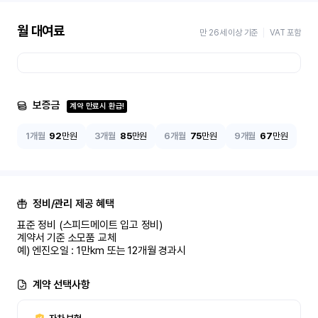
월 대여료
만 26세 이상 기준
VAT 포함
보증금
계약 만료시 환급!
1개월
92
만원
3개월
85
만원
6개월
75
만원
9개월
67
만원
정비/관리 제공 혜택
표준 정비 (스피드메이트 입고 정비)

계약서 기준 소모품 교체

예) 엔진오일 : 1만km 또는 12개월 경과시
계약 선택사항