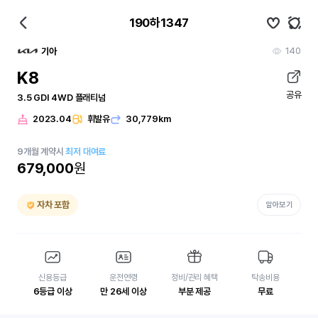
190하1347
140
기아
K8
공유
3.5 GDI 4WD 플래티넘
2023.04
휘발유
30,779km
9
개월
계약시
최저 대여료
679,000
원
자차 포함
알아보기
신용등급
운전연령
정비/관리 혜택
탁송비용
6등급 이상
만 26세 이상
부분 제공
무료