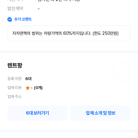
법인계약
-
추가 코멘트
자차면책의 범위는 차량가액의 60%까지입니다. (한도 250만원)
렌트팡
등록 차량
6
대
업체 리뷰
-
(
0
개)
업체 주소
6
대 보러가기
업체 소개 및 정보