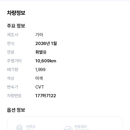
차량정보
주요 정보
제조사
기아
연식
2026년 1월
연료
휘발유
주행거리
10,609km
배기량
1,999
색상
미색
변속기
CVT
차량번호
177허7122
옵션 정보
썬루프
전동접이