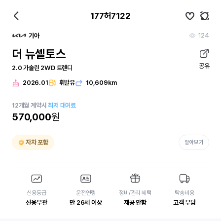
177허7122
124
기아
더 뉴셀토스
공유
2.0 가솔린 2WD 트렌디
2026.01
휘발유
10,609km
12
개월
계약시
최저 대여료
570,000
원
자차 포함
알아보기
신용등급
운전연령
정비/관리 혜택
탁송비용
신용무관
만 26세 이상
제공 안함
고객 부담