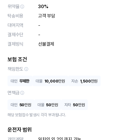
위약율
30%
탁송비용
고객 부담
대여지역
-
결제수단
-
결제방식
선불결제
보험 조건
책임한도
대인
무제한
대물
10,000
만원
자손
1,500
만원
면책금
대인
50
만원
대물
50
만원
자차
50
만원
해당 보험접수 발생시 각각 부과됩니다.
운전자 범위
개인계약
임차인 외 2인 까지 가능