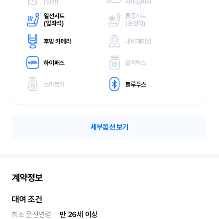
(
일반)
사이드미러
열선시트
통풍시트
(
앞좌석)
(
운전석)
후방 카메라
내비게이션
하이패스
블랙박스
스마트키
블루투스
세부옵션 보기
계약정보
대여 조건
최소 운전연령
만 26세 이상