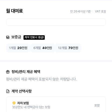
월 대여료
만 26세 이상 기준
VAT 포함
보증금
계약 만료시 환급!
1개월
20
만원
6개월
40
만원
12개월
70
만원
정비/관리 제공 혜택
정비/관리 제공 혜택이 포함되지 않은 차량입니다.
계약 선택사항
자차 보험
포함
보상한도 내 면책금이 있는 보험