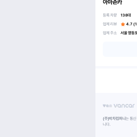
아마존카
등록 차량
138
대
업체 리뷰
4.7
(
1
업체 주소
(주)박차컴퍼니
는 통신
니다.