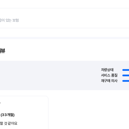
금이 있는 보험
리뷰
차량상태
서비스 품질
재구매 의사
7
 (33개월)
할 것 같아요