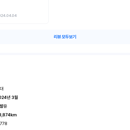
024.04.04
리뷰 모두보기
대
024년 3월
발유
8,874km
,778