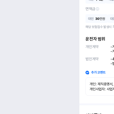
면책금
대인
30
만원
대
해당 보험접수 발생시 
운전자 범위
개인계약
-
-
법인계약
-
-
추가 코멘트
개인: 재직증명서,
개인사업자: 사업