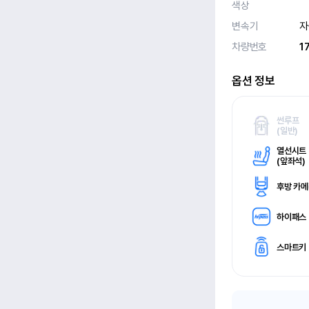
색상
변속기
자
차량번호
1
옵션 정보
썬루프
(
일반)
열선시트
(
앞좌석)
후방 카
하이패스
스마트키