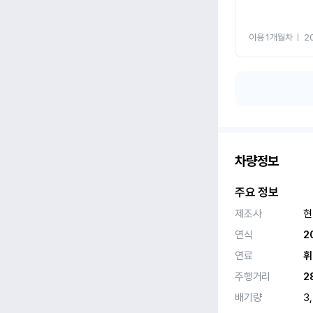
이용 1개월차
ㅣ
2
차량정보
주요 정보
제조사
현
연식
2
연료
휘
주행거리
2
배기량
3