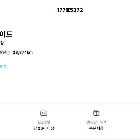
177호5372
세이드
블랑
발유
28,874km
대여료
운전연령
정비/관리 혜택
만 26세 이상
부분 제공