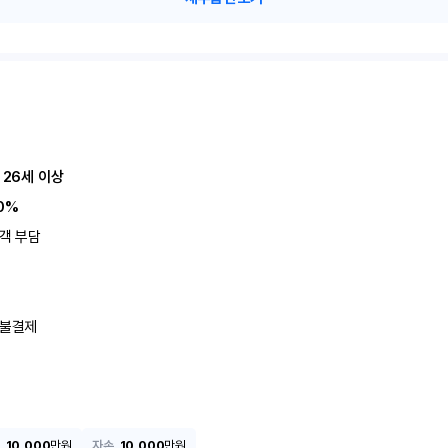
 26세 이상
0%
객 부담
불결제
10,000
만원
자손
10,000
만원