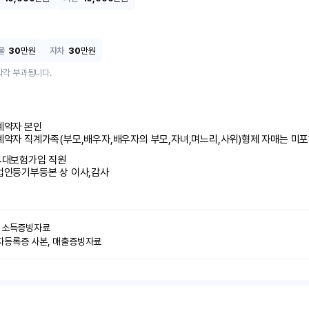
물
30
만원
자차
30
만원
각각 부과됩니다.
계약자 본인 

계약자 직계가족(부모,배우자,배우자의 부모,자녀,며느리,사위)형제 자매는 미
4대보험가입 직원 

법인등기부등본 상 이사,감사
 소득증빙자료

자등록증 사본, 매출증빙자료