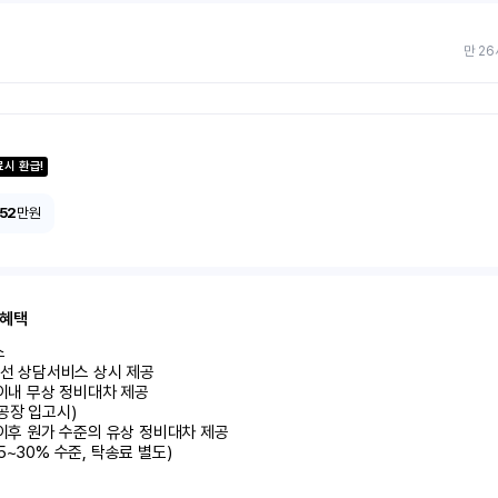
만 26
료시 환급!
152
만원
 혜택


유선 상담서비스 상시 제공

 이내 무상 정비대차 제공

공장 입고시)

 이후 원가 수준의 유상 정비대차 제공

5~30% 수준, 탁송료 별도)