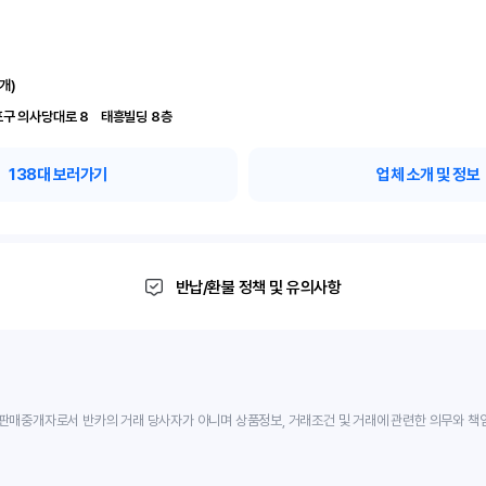
개)
서울 영등포구 의사당대로 8	 태흥빌딩 8층
138
대 보러가기
업체 소개 및 정보
반납/환불 정책 및 유의사항
판매중개자로서 반카의 거래 당사자가 아니며 상품정보, 거래조건 및 거래에 관련한 의무와 책