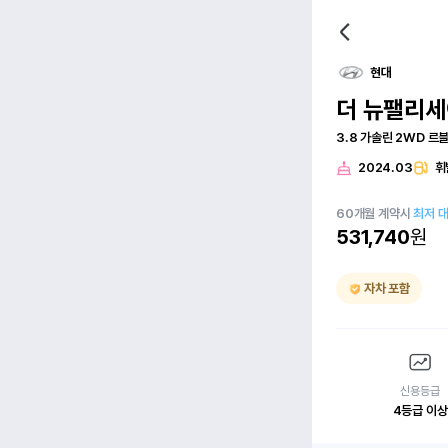
현대
더 뉴팰리
3.8 가솔린 2WD 르
2024.03
휘
60
개월
계약시
최저 
531,740
원
자차 포함
신용등급
4등급 이상