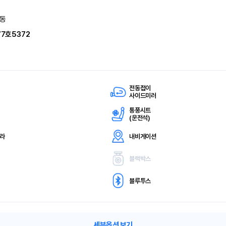
동
77호5372
전동접이
사이드미러
통풍시트
(
운전석)
메라
내비게이션
블랙박스
블루투스
세부옵션 보기