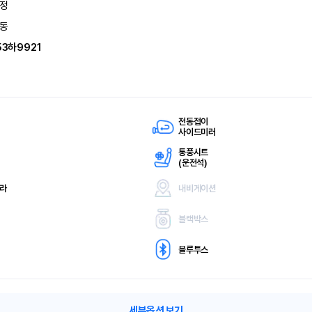
정
동
53하9921
전동접이
사이드미러
통풍시트
(
운전석)
메라
내비게이션
블랙박스
블루투스
세부옵션 보기