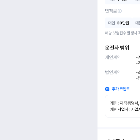
면책금
대인
30
만원
대
해당 보험접수 발생시 
운전자 범위
개인계약
-
-
법인계약
-
-
추가 코멘트
개인: 재직증명서,
개인사업자: 사업