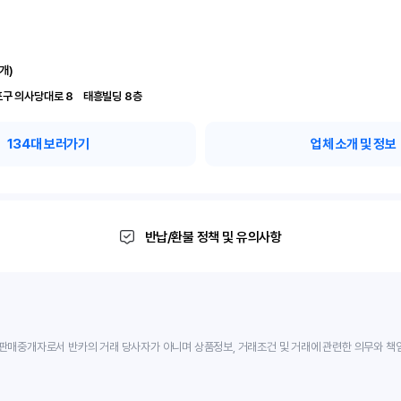
개)
서울 영등포구 의사당대로 8	 태흥빌딩 8층
134
대 보러가기
업체 소개 및 정보
반납/환불 정책 및 유의사항
판매중개자로서 반카의 거래 당사자가 아니며 상품정보, 거래조건 및 거래에 관련한 의무와 책