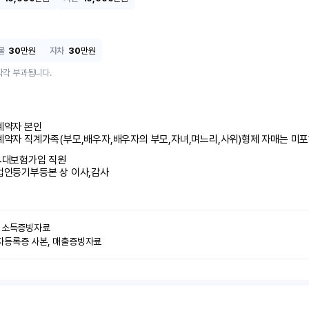
물
30
만원
자차
30
만원
각각 부과됩니다.
계약자 본인 

계약자 직계가족(부모,배우자,배우자의 부모,자녀,며느리,사위)형제 자매는 미
4대보험가입 직원 

법인등기부등본 상 이사,감사
 소득증빙자료

자등록증 사본, 매출증빙자료