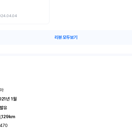
024.04.04
리뷰 모두보기
아
021년 1월
발유
1,129km
,470