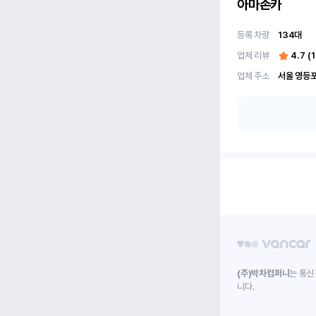
아마존카
등록 차량
134
대
업체 리뷰
4.7
(
1
업체 주소
(주)박차컴퍼니
는 통신
니다.