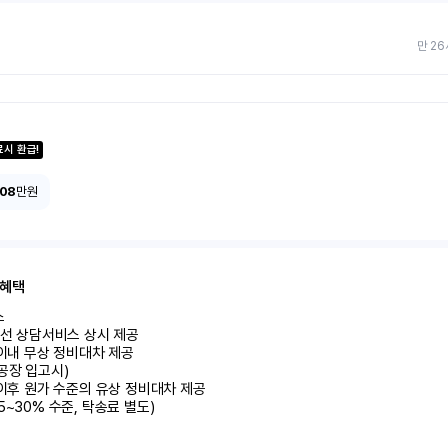
만 26
료시 환급!
108
만원
 혜택


유선 상담서비스 상시 제공

 이내 무상 정비대차 제공

공장 입고시)

 이후 원가 수준의 유상 정비대차 제공

5~30% 수준, 탁송료 별도)