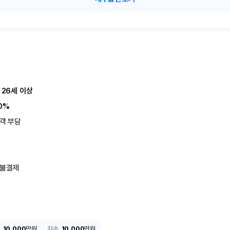
 26세 이상
0%
객 부담
불결제
10,000
만원
자손
10,000
만원