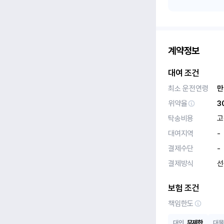
계약정보
대여 조건
최소 운전연령
만
위약율
3
탁송비용
고
대여지역
-
결제수단
-
결제방식
선
보험 조건
책임한도
대인
무제한
대물