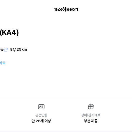
153하9921
KA4)
발유
81,129km
여료
운전연령
정비/관리 혜택
만 26세 이상
부분 제공