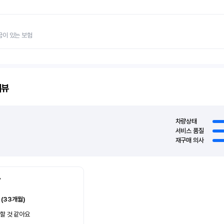
금이 있는 보험
리뷰
차량상태
서비스 품질
재구매 의사
7
 (33개월)
할 것 같아요