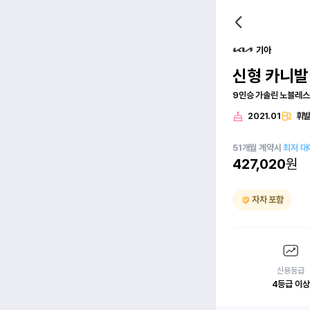
기아
신형 카니발(
9인승 가솔린 노블레스
2021.01
휘
51
개월
계약시
최저 대
427,020
원
자차 포함
신용등급
4등급 이상