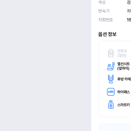
색상
검
변속기
자
차량번호
1
옵션 정보
썬루프
(
일반)
열선시트
(
앞좌석)
후방 카
하이패스
스마트키