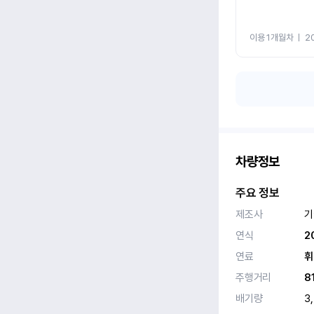
이용 1개월차
ㅣ
2
차량정보
주요 정보
제조사
기
연식
2
연료
휘
주행거리
8
배기량
3