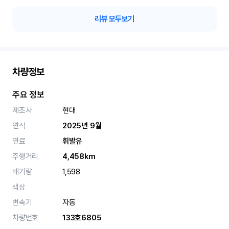
리뷰 모두보기
차량정보
주요 정보
제조사
현대
연식
2025년 9월
연료
휘발유
주행거리
4,458km
배기량
1,598
색상
변속기
자동
차량번호
133호6805