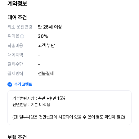
계약정보
대여 조건
최소 운전연령
만 26세 이상
위약율
30%
탁송비용
고객 부담
대여지역
-
결제수단
-
결제방식
선불결제
추가 코멘트
기본썬팅사양 : 측면 +후면 15%
전면썬팅 : 기본 미적용 
(단! 일부차량은 전면썬팅이 시공되어 있을 수 있어 별도 확인이 필요)
보험 조건