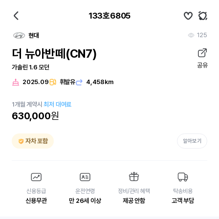
133호6805
125
현대
더 뉴아반떼(CN7)
공유
가솔린 1.6 모던
2025.09
휘발유
4,458km
1
개월
계약시
최저 대여료
630,000
원
자차 포함
알아보기
신용등급
운전연령
정비/관리 혜택
탁송비용
신용무관
만 26세 이상
제공 안함
고객 부담