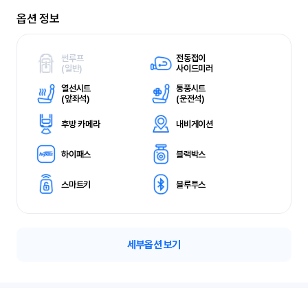
옵션 정보
썬루프
전동접이
(
일반)
사이드미러
열선시트
통풍시트
(
앞좌석)
(
운전석)
후방 카메라
내비게이션
하이패스
블랙박스
스마트키
블루투스
세부옵션 보기