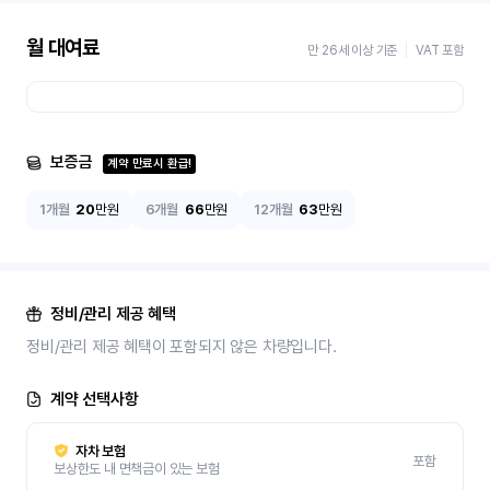
월 대여료
만 26세 이상 기준
VAT 포함
보증금
계약 만료시 환급!
1개월
20
만원
6개월
66
만원
12개월
63
만원
정비/관리 제공 혜택
정비/관리 제공 혜택이 포함되지 않은 차량입니다.
계약 선택사항
자차 보험
포함
보상한도 내 면책금이 있는 보험