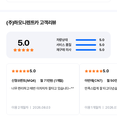
(주)하모니렌트카
고객리뷰
5.0
차량상태
5.0
서비스 품질
5.0
재구매 의사
5.0
5.0
5.0
신형쏘렌토(MQ4)
ㅣ
월 71만원 (1개월)
아반떼(CN7)
ㅣ
월 50만
너무 편리하고 매번 이차저차 잘타고 있습니다~^^
만족스럽게 잘 타고다녔
이용 2개월차
ㅣ
2026.08.03
이용 1개월차
ㅣ
2026.0