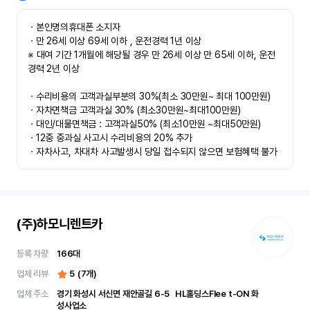
ㆍ본인명의휴대폰 소지자 

ㆍ만 26세 이상 69세 이하 , 운전경력 1년 이상

※ 대여 기간 1개월에 해당될 경우 만 26세 이상 만 65세 이하, 운전
경력 2년 이상

ㆍ수리비용의 고객과실부분의 30%(최소 30만원~ 최대 100만원)

ㆍ자차면책금 고객과실 30% (최소30만원~최대100만원) 

ㆍ대인/대물면책금 : 고객과실50% (최소10만원 ~최대50만원)

ㆍ12중 중과실 사고시 수리비용의 20% 추가

ㆍ자차사고, 차대차 사고발생시 당일 접수되지 않으면 보험혜택 불가
(주)하모니렌트카
등록 차량
166
대
업체 리뷰
5
(
7
개)
업체 주소
경기 화성시 서신면 재안골길 6-5	 HL홀딩스Flee t-ON 화
성사업소