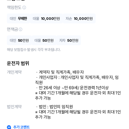
책임한도
대인
무제한
대물
10,000
만원
자손
10,000
만원
면책금
대인
50
만원
대물
50
만원
자차
50
만원
해당 보험접수 발생시 각각 부과됩니다.
운전자 범위
개인계약
ㆍ계약자 및 직계가족, 배우자

ㆍ개인사업자 : 개인사업자 및 직계가족, 배우자, 임
직원

ㆍ만 26세 이상 ~만 69세/ 운전경력 1년이상

※ 대여 기간 1개월에 해당될 경우 운전자 외 최대 1인 
추가 가능
법인계약
ㆍ법인 : 법인의 임직원

※ 대여 기간 1개월에 해당될 경우 운전자 외 최대 1인 
추가 가능
추가 코멘트