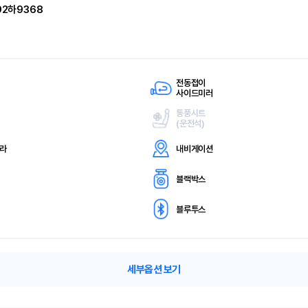
92하9368
전동접이
사이드미러
통풍시트
(
운전석)
메라
내비게이션
블랙박스
블루투스
세부옵션 보기