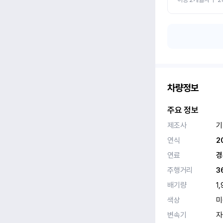
차량정보
주요 정보
제조사
기
연식
2
연료
경
주행거리
3
배기량
1,
색상
미
변속기
자