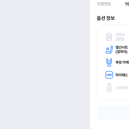
차량번호
1
옵션 정보
썬루프
(
일반)
열선시트
(
앞좌석)
후방 카
하이패스
스마트키