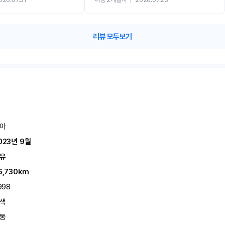
카 렌트 고민없이 강추합니다!!
리뷰 모두보기
아
023년 9월
유
6,730km
998
색
동