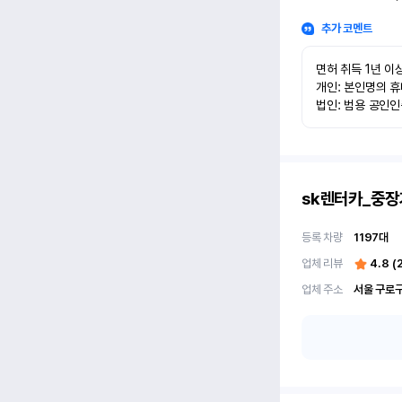
추가 코멘트
면허 취득 1년 이상
개인: 본인명의 휴
법인: 범용 공인
sk렌터카_중장
등록 차량
1197
대
업체 리뷰
4.8
(
업체 주소
서울 구로구