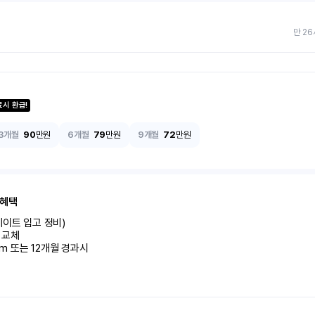
만 26
료시 환급!
3개월
90
만원
6개월
79
만원
9개월
72
만원
 혜택
이트 입고 정비)

교체

km 또는 12개월 경과시