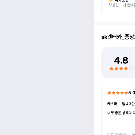
자차 보험
보상한도 내 면책
sk렌터카_중장
4.8
5.
캐스퍼
ㅣ
월 43만
너무 좋은 상태의 차
이용 2개월차
ㅣ
2