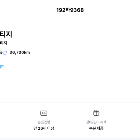
192하9368
포티지
스티지
유
36,730km
여료
운전연령
정비/관리 혜택
만 26세 이상
부분 제공