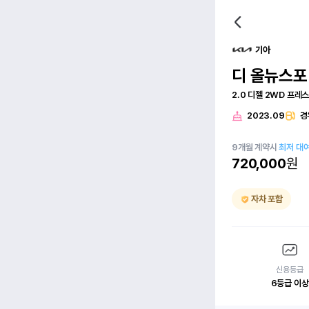
기아
디 올뉴스
2.0 디젤 2WD 프레
2023.09
경
9
개월
계약시
최저 대
720,000
원
자차 포함
신용등급
6등급 이상