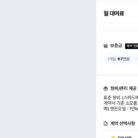
월 대여료
보증금
계약 만
1개월
97
만원
정비/관리 제공
표준 정비 (스피드메
계약서 기준 소모품 
예) 엔진오일 : 1만
계약 선택사항