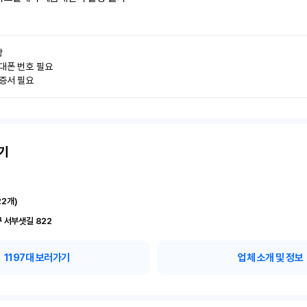


대폰 번호 필요

인증서 필요
기
22
개)
 서부샛길 822
1197
대 보러가기
업체 소개 및 정보