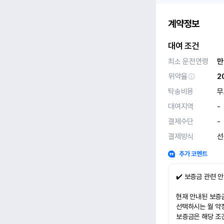
계약정보
대여 조건
최소 운전연령
만
위약율
2
탁송비용
무
대여지역
-
결제수단
-
결제방식
선
추가 코멘트
✔️ 보증금 관련 
현재 안내된 보증금
선택하시는 월 약
보증금은 해당 조