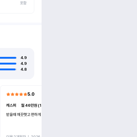
포함
4.9
4.9
4.8
5.0
5.0
캐스퍼
ㅣ
월 46만원 (1개월)
EV6
ㅣ
월 74만원 (1개월)
받을때 깨끗햇고 편하게 잘이용했습니다!
전기차 처음 타봤는데 편하게 
니다
이용 2개월차
ㅣ
2026.07.08
이용 2개월차
ㅣ
2026.06.10