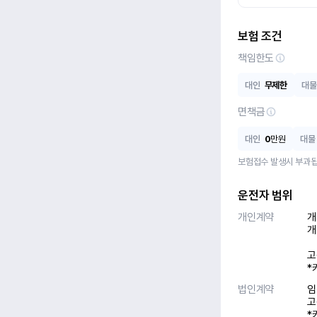
보험 조건
책임한도
대인
무제한
대물
면책금
대인
0
만원
대물
보험접수 발생시 부과됩
운전자 범위
개인계약
개
개
고
*
법인계약
임
고
*