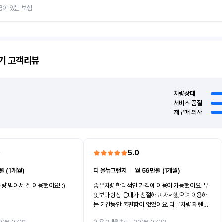
금이 있는 보험
기
고객리뷰
차량상태
서비스 품질
재구매 의사
0
5.0
원 (1개월)
디 올뉴그랜저
ㅣ
월 56만원 (1개월)
량 받아서 잘 이용했어요! :)
좋은차량 합리적인 가격에 이용이 가능했어요. 무
엇보다 항상 응대가 친절하고 자세했으며 이용하
는 기간동안 불편함이 없었어요. 다른차량 재렌트
까지 진행할만큼 여러가지로 만족스럽습니다. 반
026.07.31
이용 2개월차
ㅣ
2026.07.23