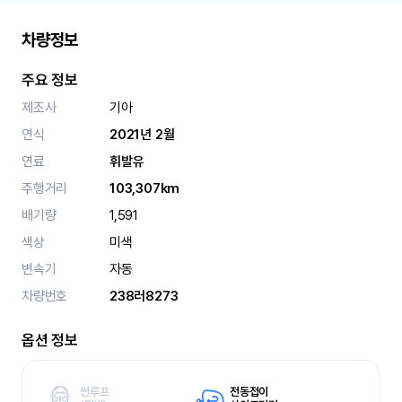
차량정보
주요 정보
제조사
기아
연식
2021년 2월
연료
휘발유
주행거리
103,307km
배기량
1,591
색상
미색
변속기
자동
차량번호
238러8273
옵션 정보
썬루프
전동접이