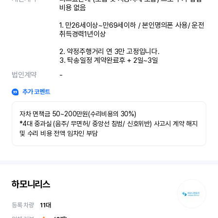
비용 없음 							

1. 만26세이상~만69세이하 / 본인명의폰 사용/ 운전
취득경력1년이상								
2. 약정주행거리 연 3만 고정입니다. 								

3. 탁송일정 계약완료후 + 2일~3일
법인계약
-
추가 코멘트
자차 면책금 50~200만원(수리비용의 30%)

*4대 중과실 (음주/ 무면허/ 중앙선 침범/ 신호위반) 사고시 계약 해지 
및 수리 비용 전액 임차인 부담
하모니리스
등록 차량
11
대