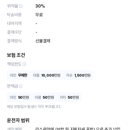
위약율
30%
탁송비용
무료
대여지역
-
결제수단
-
결제방식
선불결제
보험 조건
책임한도
대인
무제한
대물
10,000
만원
자손
1,500
만원
면책금
대인
50
만원
대물
50
만원
자차
50
만원
해당 보험접수 발생시 각각 부과됩니다.
운전자 범위
개인계약
리스료안에 (보험 및 자동차세 포함) 으로 추가 납입 