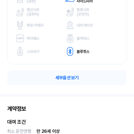
(
일반)
사이드미러
열선시트
통풍시트
(
앞좌석)
(
운전석)
후방 카메라
내비게이션
하이패스
블랙박스
스마트키
블루투스
세부옵션 보기
계약정보
대여 조건
최소 운전연령
만 26세 이상