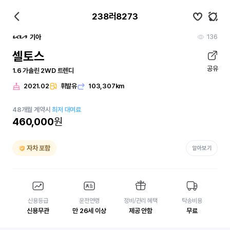
238러8273
136
기아
셀토스
공유
1.6 가솔린 2WD 트렌디
2021.02
휘발유
103,307km
48
개월
계약시
최저 대여료
460,000
원
자차 포함
알아보기
신용등급
운전연령
정비/관리 혜택
탁송비용
신용무관
만 26세 이상
제공 안함
무료