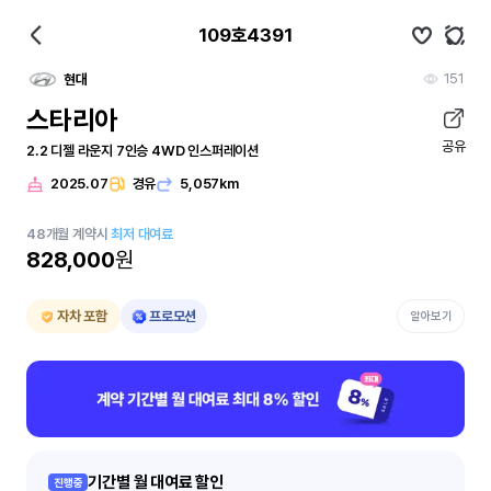
109호4391
151
현대
스타리아
공유
2.2 디젤 라운지 7인승 4WD 인스퍼레이션
2025.07
경유
5,057km
48
개월
계약시
최저 대여료
828,000
원
자차 포함
프로모션
알아보기
기간별 월 대여료 할인
진행중