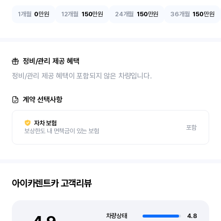
1개월
0
만원
12개월
150
만원
24개월
150
만원
36개월
150
만원
정비/관리 제공 혜택
정비/관리 제공 혜택이 포함되지 않은 차량입니다.
계약 선택사항
자차 보험
포함
보상한도 내 면책금이 있는 보험
아이카렌트카
고객리뷰
차량상태
4.8