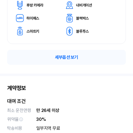
후방 카메라
내비게이션
하이패스
블랙박스
스마트키
블루투스
세부옵션 보기
계약정보
대여 조건
최소 운전연령
만 26세 이상
위약율
30%
탁송비용
일부지역 무료