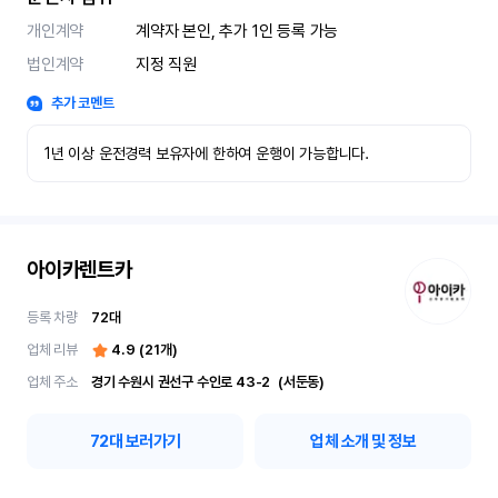
개인계약
계약자 본인, 추가 1인 등록 가능
법인계약
지정 직원
추가 코멘트
1년 이상 운전경력 보유자에 한하여 운행이 가능합니다.
아이카렌트카
등록 차량
72
대
업체 리뷰
4.9
(
21
개)
업체 주소
경기 수원시 권선구 수인로 43-2	(서둔동)
72
대 보러가기
업체 소개 및 정보