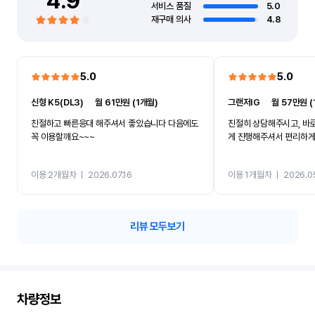
4.9
서비스 품질
5.0
재구매 의사
4.8
5.0
5.0
신형 K5(DL3)
ㅣ
월 61만원 (1개월)
그랜저IG
ㅣ
월 57만원 (
친절하고 빠른응대 해주셔서 좋았습니다 다음에도
친절히 상담해주시고, 바
꼭 이용할깨요~~~
게 진행해주셔서 편리하게 
이용 2개월차
ㅣ
2026.07.16
이용 1개월차
ㅣ
2026.0
리뷰 모두보기
차량정보