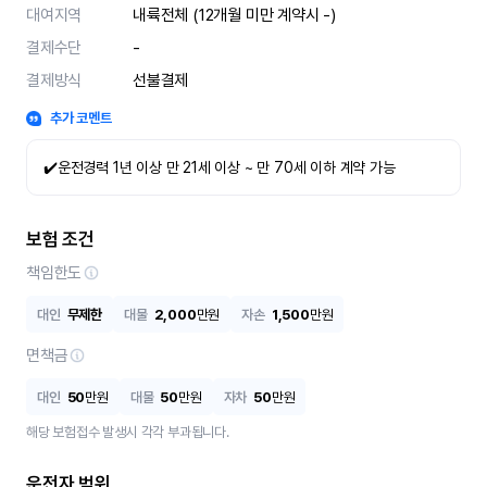
대여지역
내륙전체 (12개월 미만 계약시 -)
결제수단
-
결제방식
선불결제
추가 코멘트
✔️운전경력 1년 이상 만 21세 이상 ~ 만 70세 이하 계약 가능
보험 조건
책임한도
대인
무제한
대물
2,000
만원
자손
1,500
만원
면책금
대인
50
만원
대물
50
만원
자차
50
만원
해당 보험접수 발생시 각각 부과됩니다.
운전자 범위