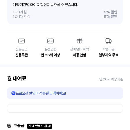
계약 기간별 대여료 할인을 받으실 수 있습니다.
1~11개월
5%
할인
12개월 이상
8%
할인
신용등급
운전연령
정비/관리 혜택
탁송비용
신용무관
만 26세 이상
제공 안함
일부지역 무료
월 대여료
만 26세 이상 기준
프로모션 할인이 적용된 금액이에요!
보증금
계약 만료시 환급!