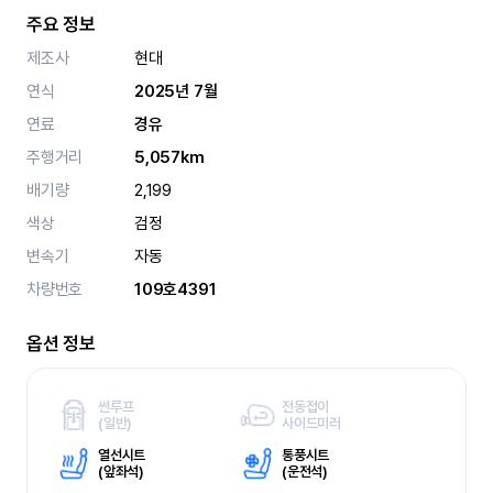
주요 정보
제조사
현대
연식
2025년 7월
연료
경유
주행거리
5,057km
배기량
2,199
색상
검정
변속기
자동
차량번호
109호4391
옵션 정보
썬루프
전동접이
(
일반)
사이드미러
열선시트
통풍시트
(
앞좌석)
(
운전석)