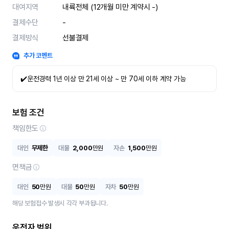
대여지역
내륙전체 (12개월 미만 계약시 -)
결제수단
-
결제방식
선불결제
추가 코멘트
✔️운전경력 1년 이상 만 21세 이상 ~ 만 70세 이하 계약 가능
보험 조건
책임한도
대인
무제한
대물
2,000
만원
자손
1,500
만원
면책금
대인
50
만원
대물
50
만원
자차
50
만원
해당 보험접수 발생시 각각 부과됩니다.
운전자 범위