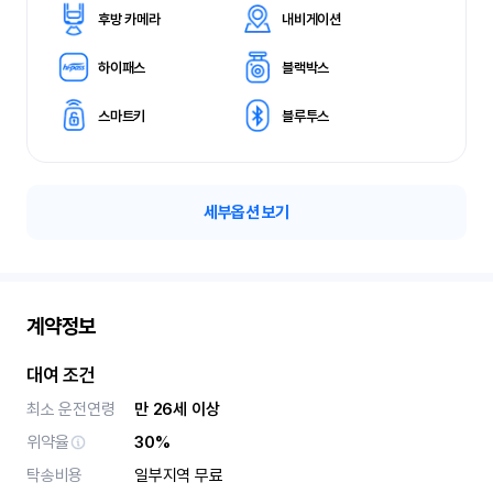
후방 카메라
내비게이션
하이패스
블랙박스
스마트키
블루투스
세부옵션 보기
계약정보
대여 조건
최소 운전연령
만 26세 이상
위약율
30%
탁송비용
일부지역 무료