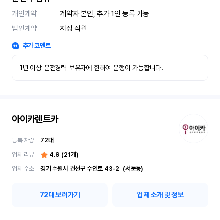
개인계약
계약자 본인, 추가 1인 등록 가능
법인계약
지정 직원
추가 코멘트
1년 이상 운전경력 보유자에 한하여 운행이 가능합니다.
아이카렌트카
등록 차량
72
대
업체 리뷰
4.9
(
21
개)
업체 주소
경기 수원시 권선구 수인로 43-2	(서둔동)
72
대 보러가기
업체 소개 및 정보