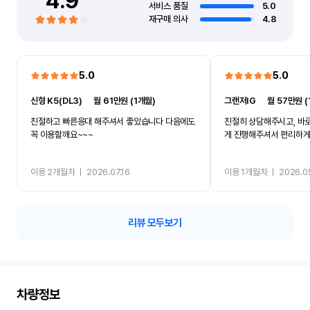
4.9
서비스 품질
5.0
재구매 의사
4.8
5.0
5.0
신형 K5(DL3)
ㅣ
월 61만원 (1개월)
그랜저IG
ㅣ
월 57만원 (
친절하고 빠른응대 해주셔서 좋았습니다 다음에도
친절히 상담해주시고, 바
꼭 이용할깨요~~~
게 진행해주셔서 편리하게 
이용 2개월차
ㅣ
2026.07.16
이용 1개월차
ㅣ
2026.0
리뷰 모두보기
차량정보