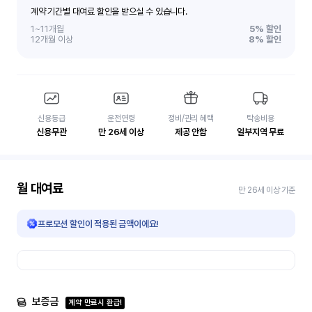
계약 기간별 대여료 할인을 받으실 수 있습니다.
1~11개월
5%
할인
12개월 이상
8%
할인
신용등급
운전연령
정비/관리 혜택
탁송비용
신용무관
만 26세 이상
제공 안함
일부지역 무료
월 대여료
만 26세 이상 기준
프로모션 할인이 적용된 금액이에요!
보증금
계약 만료시 환급!