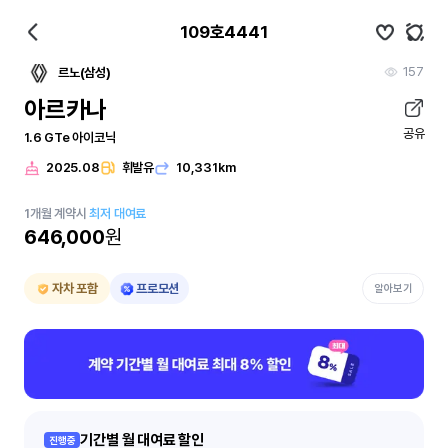
109호4441
157
르노(삼성)
아르카나
공유
1.6 GTe 아이코닉
2025.08
휘발유
10,331km
1
개월
계약시
최저 대여료
646,000
원
자차 포함
프로모션
알아보기
기간별 월 대여료 할인
진행중