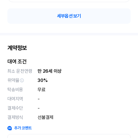
세부옵션 보기
계약정보
대여 조건
최소 운전연령
만 26세 이상
위약율
30%
탁송비용
무료
대여지역
-
결제수단
-
결제방식
선불결제
추가 코멘트