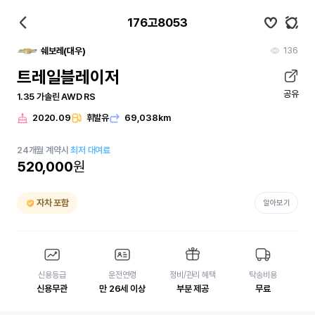
176고8053
136
쉐보레(대우)
트레일블레이저
공유
1.35 가솔린 AWD RS
2020.09
휘발유
69,038km
24
개월
계약시
최저 대여료
520,000
원
자차 포함
알아보기
신용등급
운전연령
정비/관리 혜택
탁송비용
신용무관
만 26세 이상
부분 제공
무료