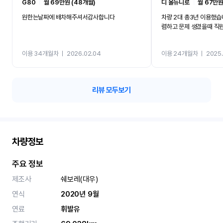
G80
ㅣ
월 69만원 (48개월)
디 올뉴니로
ㅣ
월 67만원
원한는날짜에 배차해주셔서감사합니다
차량 2대 총3년 이용했습
렴하고 문제 생겼을때 직
이용 34개월차
ㅣ
2026.02.04
이용 24개월차
ㅣ
2025.
리뷰 모두보기
차량정보
주요 정보
제조사
쉐보레(대우)
연식
2020년 9월
연료
휘발유