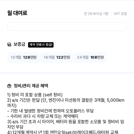
월 대여료
만 26세 이상 기준
VAT 포함
보증금
계약 만료시 환급!
12개월
128
만원
18개월
122
만원
24개월
108
만원
정비/관리 제공 혜택
1) 정비 미 포함 상품 (self 정비)	

2) a/s 기간은 한달 (단, 엔진이나 미션등의 결함은 3개월, 5,000km 
까지)

- 기한 내 발생한 정비건에 한하여 오토플러스 부담	

- 수리비 과다 시 차량 교체 또는 계약해지	

3) a/s 기간 초과 시 타이어, 베터리 등을 포함한 소모품 및 정비비 임
차인 부담

4) 12개월 계약시 년 1회 엔진오일set/브레이크패드/와이퍼 교체
