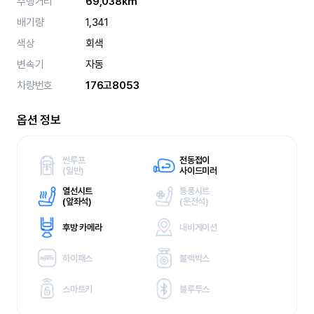
주행거리
69,038km
배기량
1,341
색상
회색
변속기
자동
차량번호
176고8053
옵션 정보
썬루프
전동접이
(
일반)
사이드미러
열선시트
통풍시트
(
앞좌석)
(
운전석)
후방 카메라
내비게이션
하이패스
블랙박스
스마트키
블루투스