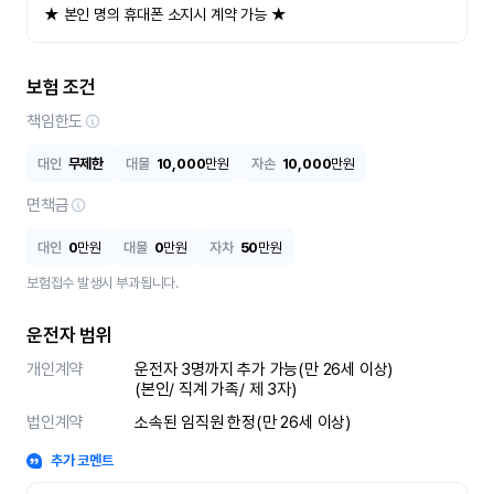
★ 본인 명의 휴대폰 소지시 계약 가능 ★
보험 조건
책임한도
대인
무제한
대물
10,000
만원
자손
10,000
만원
면책금
대인
0
만원
대물
0
만원
자차
50
만원
보험접수 발생시 부과됩니다.
운전자 범위
개인계약
운전자 3명까지 추가 가능(만 26세 이상)

(본인/ 직계 가족/ 제 3자)
법인계약
소속된 임직원 한정(만 26세 이상)
추가 코멘트