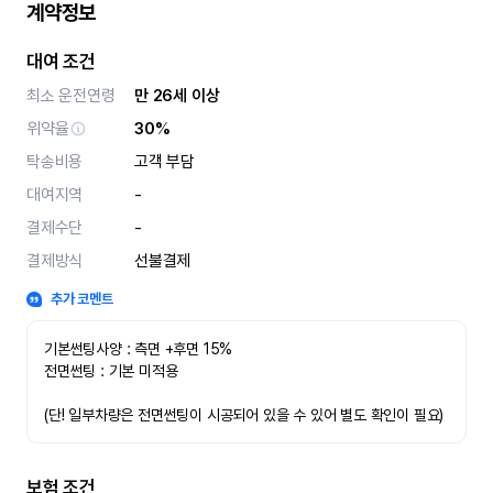
계약정보
대여 조건
최소 운전연령
만 26세 이상
위약율
30%
탁송비용
고객 부담
대여지역
-
결제수단
-
결제방식
선불결제
추가 코멘트
기본썬팅사양 : 측면 +후면 15%
전면썬팅 : 기본 미적용 
(단! 일부차량은 전면썬팅이 시공되어 있을 수 있어 별도 확인이 필요)
보험 조건