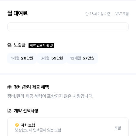
월 대여료
만 26세 이상 기준
VAT 포함
보증금
계약 만료시 환급!
1개월
20
만원
6개월
59
만원
12개월
57
만원
정비/관리 제공 혜택
정비/관리 제공 혜택이 포함되지 않은 차량입니다.
계약 선택사항
자차 보험
포함
보상한도 내 면책금이 있는 보험