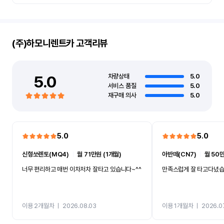
(주)하모니렌트카
고객리뷰
5.0
차량상태
5.0
서비스 품질
5.0
재구매 의사
5.0
5.0
5.0
신형쏘렌토(MQ4)
ㅣ
월 71만원 (1개월)
아반떼(CN7)
ㅣ
월 50만
너무 편리하고 매번 이차저차 잘타고 있습니다~^^
만족스럽게 잘 타고다녔
이용 2개월차
ㅣ
2026.08.03
이용 1개월차
ㅣ
2026.0