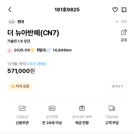
181호9825
126
현대
더 뉴아반떼(CN7)
공유
가솔린 1.6 모던
2025.09
휘발유
14,866km
12
개월
계약시
최저 대여료
571,000
원
자차 포함
알아보기
신용등급
운전연령
정비/관리 혜택
탁송비용
신용무관
만 26세 이상
제공 안함
고객 부담