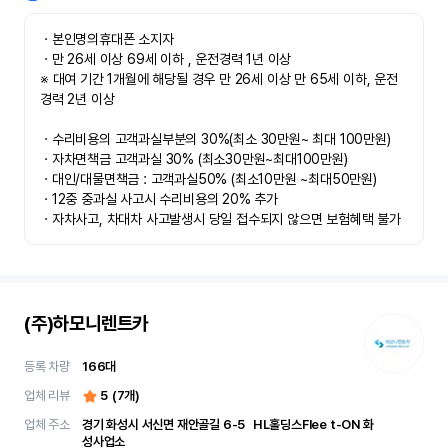
ㆍ본인명의휴대폰 소지자 

ㆍ만 26세 이상 69세 이하 , 운전경력 1년 이상

※ 대여 기간 1개월에 해당될 경우 만 26세 이상 만 65세 이하, 운전
경력 2년 이상

ㆍ수리비용의 고객과실부분의 30%(최소 30만원~ 최대 100만원)

ㆍ자차면책금 고객과실 30% (최소30만원~최대100만원) 

ㆍ대인/대물면책금 : 고객과실50% (최소10만원 ~최대50만원)

ㆍ12중 중과실 사고시 수리비용의 20% 추가

ㆍ자차사고, 차대차 사고발생시 당일 접수되지 않으면 보험혜택 불가
(주)하모니렌트카
등록 차량
166
대
업체 리뷰
5
(
7
개)
업체 주소
경기 화성시 서신면 재안골길 6-5	 HL홀딩스Flee t-ON 화
성사업소