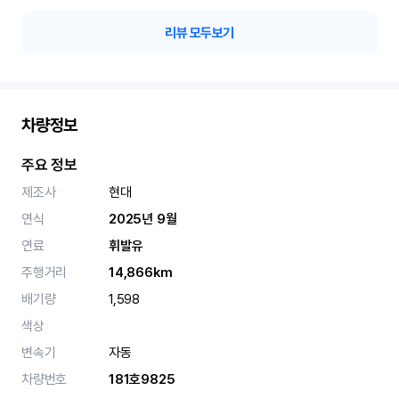
리뷰 모두보기
차량정보
주요 정보
제조사
현대
연식
2025년 9월
연료
휘발유
주행거리
14,866km
배기량
1,598
색상
변속기
자동
차량번호
181호9825