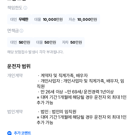
책임한도
대인
무제한
대물
10,000
만원
자손
10,000
만원
면책금
대인
50
만원
대물
50
만원
자차
50
만원
해당 보험접수 발생시 각각 부과됩니다.
운전자 범위
개인계약
ㆍ계약자 및 직계가족, 배우자

ㆍ개인사업자 : 개인사업자 및 직계가족, 배우자, 임
직원

ㆍ만 26세 이상 ~만 69세/ 운전경력 1년이상

※ 대여 기간 1개월에 해당될 경우 운전자 외 최대 1인 
추가 가능
법인계약
ㆍ법인 : 법인의 임직원

※ 대여 기간 1개월에 해당될 경우 운전자 외 최대 1인 
추가 가능
추가 코멘트