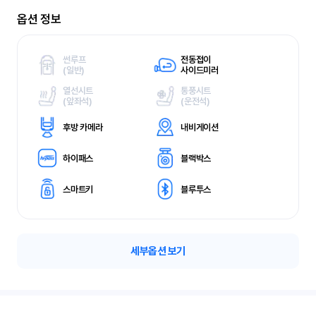
옵션 정보
썬루프
전동접이
(
일반)
사이드미러
열선시트
통풍시트
(
앞좌석)
(
운전석)
후방 카메라
내비게이션
하이패스
블랙박스
스마트키
블루투스
세부옵션 보기