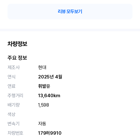
리뷰 모두보기
차량정보
주요 정보
제조사
현대
연식
2025년 4월
연료
휘발유
주행거리
13,640km
배기량
1,598
색상
변속기
자동
차량번호
179허9910