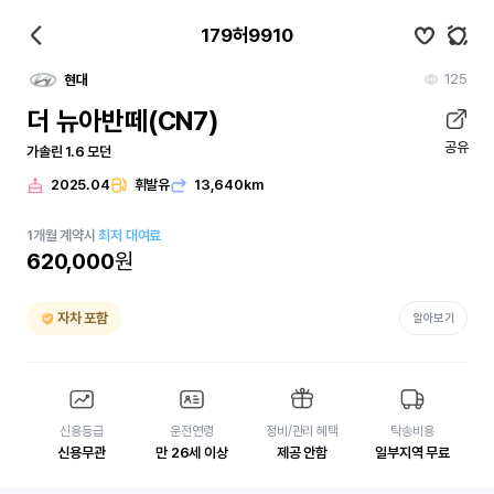
179허9910
125
현대
더 뉴아반떼(CN7)
공유
가솔린 1.6 모던
2025.04
휘발유
13,640km
1
개월
계약시
최저 대여료
620,000
원
자차 포함
알아보기
신용등급
운전연령
정비/관리 혜택
탁송비용
신용무관
만 26세 이상
제공 안함
일부지역 무료