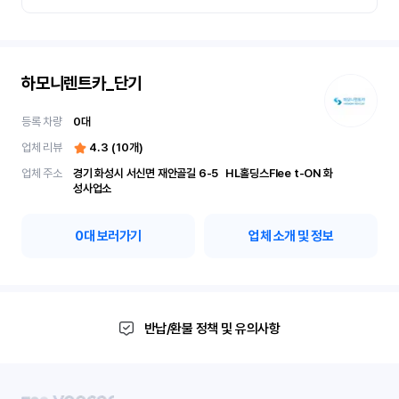
하모니렌트카_단기
등록 차량
0
대
업체 리뷰
4.3
(
10
개)
업체 주소
경기 화성시 서신면 재안골길 6-5	 HL홀딩스Flee t-ON 화
성사업소
0
대 보러가기
업체 소개 및 정보
반납/환불 정책 및 유의사항