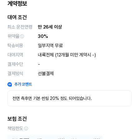
계약정보
대여 조건
최소 운전연령
만 26세 이상
위약율
30%
탁송비용
일부지역 무료
대여지역
내륙전체 (12개월 미만 계약시 -)
결제수단
-
결제방식
선불결제
추가 코멘트
전면 측후면 기본 썬팅 20% 정도 되어있습니다.
보험 조건
책임한도