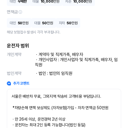
대인
무제한
대물
10,000
만원
자손
10,000
만원
면책금
대인
50
만원
대물
50
만원
자차
50
만원
해당 보험접수 발생시 각각 부과됩니다.
운전자 범위
개인계약
ㆍ계약자 및 직계가족, 배우자

ㆍ개인사업자 : 개인사업자 및 직계가족, 배우자, 임
직원
법인계약
ㆍ법인 : 법인의 임직원
추가 코멘트
서울은 배반차 무료, 그외지역 탁송비 고객비용 부담입니다.

 *차량손해 면책 보상제도 (자차보험)가입 - 자차 면책금 50만원

ㆍ만 26세 이상, 운전경력 2년 이상

ㆍ운전자는 최대 2인 등록 가능합니다(법인 동일)