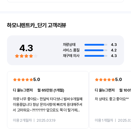
하모니렌트카_단기
고객리뷰
4.3
차량상태
4.3
서비스 품질
4.2
재구매 의사
4.3
5.0
5.0
디 올뉴그랜저
ㅣ
월 65만원 (1개월)
디 올뉴그랜저
ㅣ
월 100
차량 너무 좋아요~ 한달씩 타다보니 벌써 9개월째
차 상태도 좋고 좋아요^^
이용중입니다 항상 문의사항에 빠르게 응대해주셔
서 고마워요~???????? 앞으로도 쭉 더 탈거예
요????
이용 2개월차
ㅣ
2025.03.19
이용 1개월차
ㅣ
2025.0