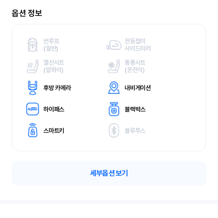
옵션 정보
썬루프
전동접이
(
일반)
사이드미러
열선시트
통풍시트
(
앞좌석)
(
운전석)
후방 카메라
내비게이션
하이패스
블랙박스
스마트키
블루투스
세부옵션 보기