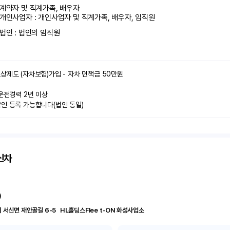
계약자 및 직계가족, 배우자

개인사업자 : 개인사업자 및 직계가족, 배우자, 임직원
법인 : 법인의 임직원
상제도 (자차보험)가입 - 자차 면책금 50만원

운전경력 2년 이상

인 등록 가능합니다(법인 동일)
신차
)
경기 화성시 서신면 재안골길 6-5	 HL홀딩스Flee t-ON 화성사업소