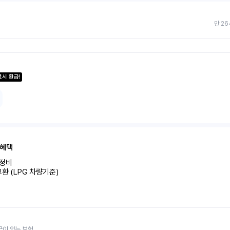
만 26
료시 환급!
 혜택
비 

환 (LPG 차량기준)
금이 있는 보험