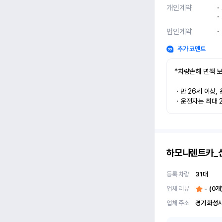
개인계약
ㆍ
ㆍ
법인계약
ㆍ
추가 코멘트
*차량손해 면책 보
ㆍ만 26세 이상, 
ㆍ운전자는 최대 2
하모니렌트카_
등록 차량
31
대
업체 리뷰
-
(
0
개
업체 주소