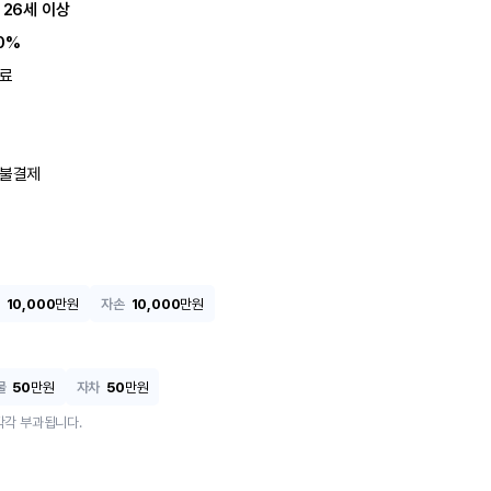
 26세 이상
0%
료
불결제
10,000
만원
자손
10,000
만원
물
50
만원
자차
50
만원
각각 부과됩니다.