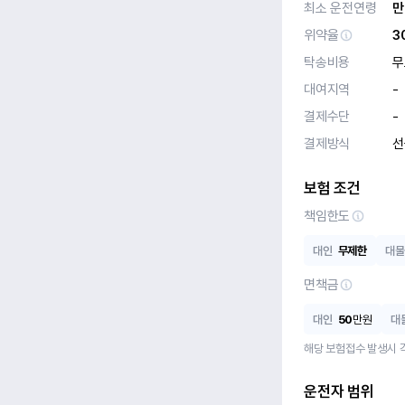
최소 운전연령
만
위약율
3
탁송비용
무
대여지역
-
결제수단
-
결제방식
선
보험 조건
책임한도
대인
무제한
대물
면책금
대인
50
만원
대
해당 보험접수 발생시 
운전자 범위