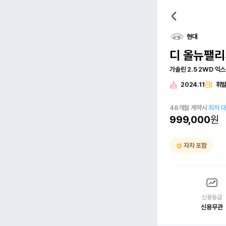
현대
디 올뉴팰
가솔린 2.5 2WD 익
2024.11
휘
48
개월
계약시
최저 
999,000
원
자차 포함
신용등급
신용무관