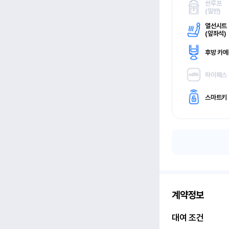
썬루프
(
일반)
열선시트
(
앞좌석)
후방 카
하이패스
스마트키
계약정보
대여 조건