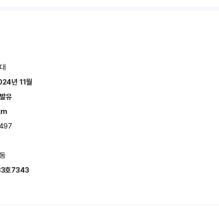
대
024년 11월
발유
km
,497
동
33호7343