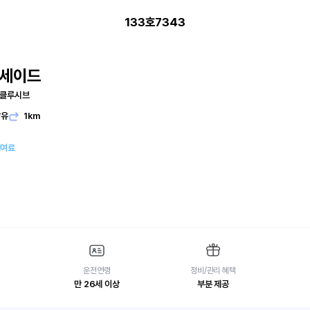
133호7343
리세이드
스클루시브
발유
1km
대여료
운전연령
정비/관리 혜택
만 26세 이상
부분 제공