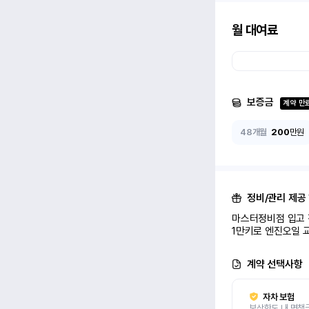
월 대여료
보증금
계약 만
48개월
200
만원
정비/관리 제공
마스터정비점 입고 정
1만키로 엔진오일 교
계약 선택사항
자차 보험
보상한도 내 면책