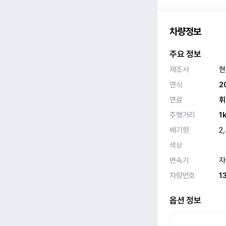
차량정보
주요 정보
제조사
현
연식
2
연료
휘
주행거리
1
배기량
2
색상
변속기
자
차량번호
1
옵션 정보