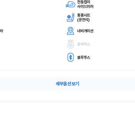
전동접이
사이드미러
통풍시트
(
운전석)
메라
내비게이션
블랙박스
블루투스
세부옵션 보기