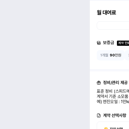
월 대여료
보증금
계약 만
1개월
90
만원
정비/관리 제공
표준 정비 (스피드메
계약서 기준 소모품 
예) 엔진오일 : 1만
계약 선택사항