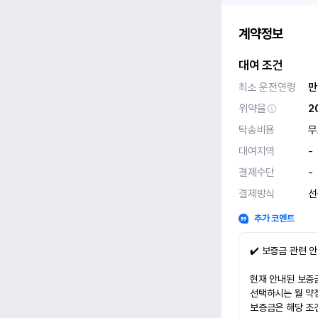
계약정보
대여 조건
최소 운전연령
만
위약율
2
탁송비용
무
대여지역
-
결제수단
-
결제방식
선
추가 코멘트
✔️ 보증금 관련 
현재 안내된 보증금
선택하시는 월 약
보증금은 해당 조