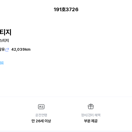
191호3726
포티지
레스티지
발유
42,039km
여료
운전연령
정비/관리 혜택
만 26세 이상
부분 제공