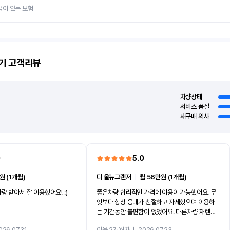
금이 있는 보험
기
고객리뷰
차량상태
서비스 품질
재구매 의사
0
5.0
원 (1개월)
디 올뉴그랜저
ㅣ
월 56만원 (1개월)
량 받아서 잘 이용했어요! :)
좋은차량 합리적인 가격에 이용이 가능했어요. 무
엇보다 항상 응대가 친절하고 자세했으며 이용하
는 기간동안 불편함이 없었어요. 다른차량 재렌트
까지 진행할만큼 여러가지로 만족스럽습니다. 반
026.07.31
이용 2개월차
ㅣ
2026.07.23