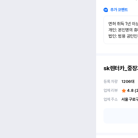
추가 코멘트
면허 취득 1년 이상
개인: 본인명의 휴
법인: 범용 공인
sk렌터카_중장
등록 차량
1206
대
업체 리뷰
4.8
(
업체 주소
서울 구로구