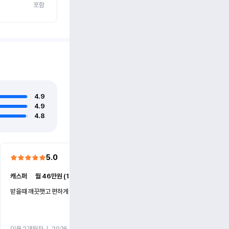
포함
4.9
4.9
4.8
5.0
5.0
캐스퍼
ㅣ
월 46만원 (1개월)
EV6
ㅣ
월 74만원 (1개월)
받을때 깨끗햇고 편하게 잘이용했습니다!
전기차 처음 타봤는데 편하게 
니다
이용 2개월차
ㅣ
2026.07.08
이용 2개월차
ㅣ
2026.06.10