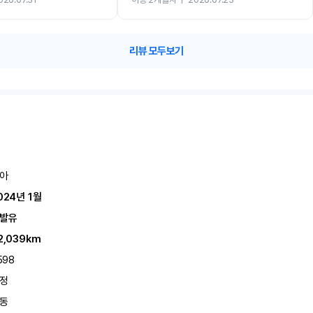
카 렌트 고민없이 강추합니다!!
리뷰 모두보기
아
024년 1월
발유
2,039km
598
정
동