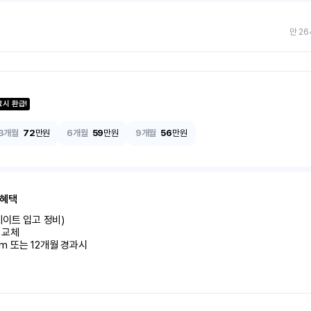
만 26
료시 환급!
3개월
72
만원
6개월
59
만원
9개월
56
만원
 혜택
이트 입고 정비)

교체

km 또는 12개월 경과시