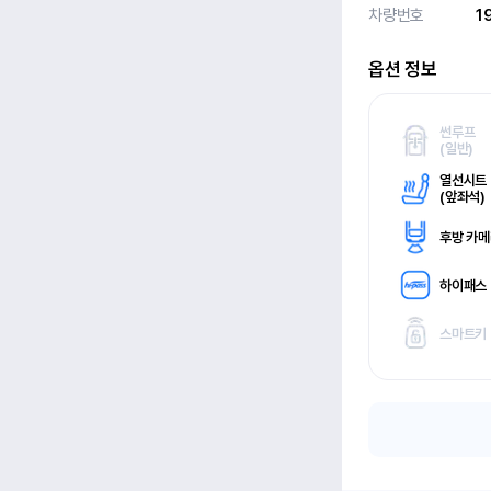
차량번호
1
옵션 정보
썬루프
(
일반)
열선시트
(
앞좌석)
후방 카
하이패스
스마트키