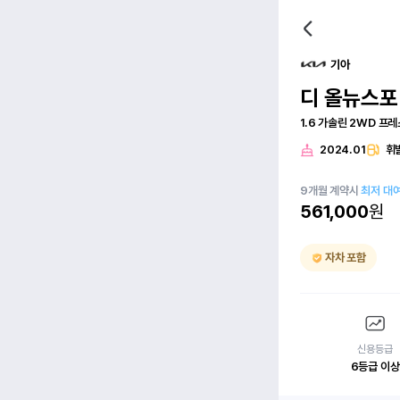
기아
디 올뉴스
1.6 가솔린 2WD 프
2024.01
휘
9
개월
계약시
최저 대
561,000
원
자차 포함
신용등급
6등급 이상