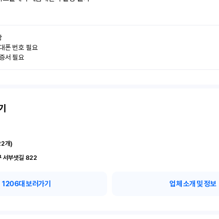


대폰 번호 필요

인증서 필요
기
22
개)
 서부샛길 822
1206
대 보러가기
업체 소개 및 정보