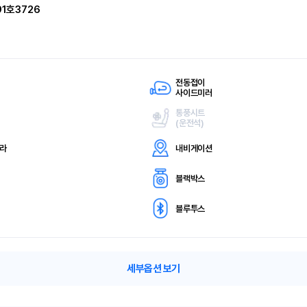
91호3726
전동접이
사이드미러
통풍시트
(
운전석)
메라
내비게이션
블랙박스
블루투스
세부옵션 보기