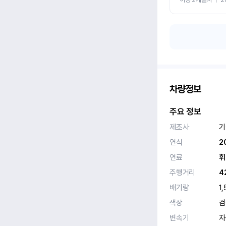
차량정보
주요 정보
제조사
기
연식
2
연료
휘
주행거리
4
배기량
1,
색상
검
변속기
자