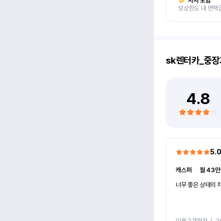
자차 보험
보상한도 내 면책
sk렌터카_중장
4.8
5.
캐스퍼
ㅣ
월 43만
너무 좋은 상태의 차
이용 2개월차
ㅣ
2