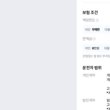
보험 조건
책임한도
대인
무제한
대물
면책금
대인
0
만원
대물
보험접수 발생시 부과됩
운전자 범위
개인계약
개
개
고
*
법인계약
임
고
*