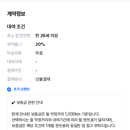
계약정보
대여 조건
최소 운전연령
만 26세 이상
위약율
20%
탁송비용
무료
대여지역
-
결제수단
-
결제방식
선불결제
추가 코멘트
✔️ 보증금 관련 안내
현재 안내된 보증금은 월 약정거리 1,000km 기준입니다.
선택하시는 월 약정거리와 대여기간에 따라 월 렌트료가 달라지며,
보증금은 해당 조건의 1개월 렌트료와 동일한 점 참고 부탁드립니다.