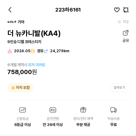
223하6161
112
기아
더 뉴카니발(KA4)
공유
9인승 디젤 프레스티지
2024.05
경유
24,279km
9
개월
계약시
최저 대여료
758,000
원
자차 포함
알아보기
신용등급
운전연령
정비/관리 혜택
탁송비용
6등급 이상
만 26세 이상
부분 제공
무료