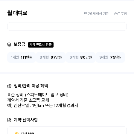
월 대여료
만 26세 이상 기준
VAT 포함
보증금
계약 만료시 환급!
1개월
111
만원
3개월
97
만원
6개월
80
만원
9개월
75
만원
정비/관리 제공 혜택
표준 정비 (스피드메이트 입고 정비)

계약서 기준 소모품 교체

예) 엔진오일 : 1만km 또는 12개월 경과시
계약 선택사항