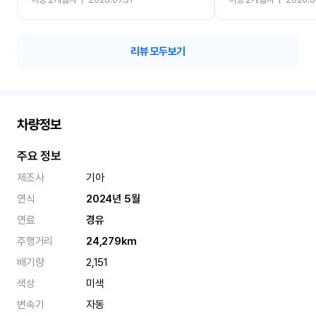
카 렌트 고민없이 강추합니
리뷰 모두보기
차량정보
주요 정보
제조사
기아
연식
2024년 5월
연료
경유
주행거리
24,279km
배기량
2,151
색상
미색
변속기
자동