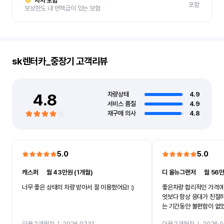
자차 보험
포함
보상한도 내 면책금이 있는 보험
sk렌터카_중장기
고객리뷰
4.8
차량상태
4.9
서비스 품질
4.9
재구매 의사
4.8
5.0
5.0
캐스퍼
ㅣ
월 43만원 (1개월)
디 올뉴그랜저
ㅣ
월 56만
너무 좋은 상태의 차량 받아서 잘 이용했어요! :)
좋은차량 합리적인 가격에
엇보다 항상 응대가 친절
는 기간동안 불편함이 없
까지 진행할만큼 여러가지
이용 2개월차
ㅣ
2026.07.31
이용 2개월차
ㅣ
2026.0