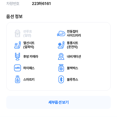
차량번호
223하6161
옵션 정보
썬루프
전동접이
(
일반)
사이드미러
열선시트
통풍시트
(
앞좌석)
(
운전석)
후방 카메라
내비게이션
하이패스
블랙박스
스마트키
블루투스
세부옵션 보기