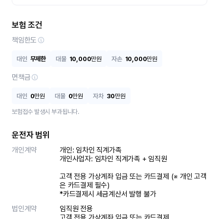
보험 조건
책임한도
대인
무제한
대물
10,000
만원
자손
10,000
만원
면책금
대인
0
만원
대물
0
만원
자차
30
만원
보험접수 발생시 부과됩니다.
운전자 범위
개인계약
개인: 임차인 직계가족 

개인사업자: 임차인 직계가족 + 임직원

고객 전용 가상계좌 입금 또는 카드결제 (※ 개인 고객
은 카드결제 필수)

*카드결제시 세금계산서 발행 불가
법인계약
임직원 전용

고객 전용 가상계좌 입금 또는 카드결제
