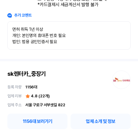
*카드결제시 세금계산서 발행 불가
추가 코멘트
면허 취득 1년 이상

개인: 본인명의 휴대폰 번호 필요

법인: 범용 공인인증서 필요
sk렌터카_중장기
등록 차량
1156
대
업체 리뷰
4.8
(
22
개)
업체 주소
서울 구로구 서부샛길 822
1156
대 보러가기
업체 소개 및 정보