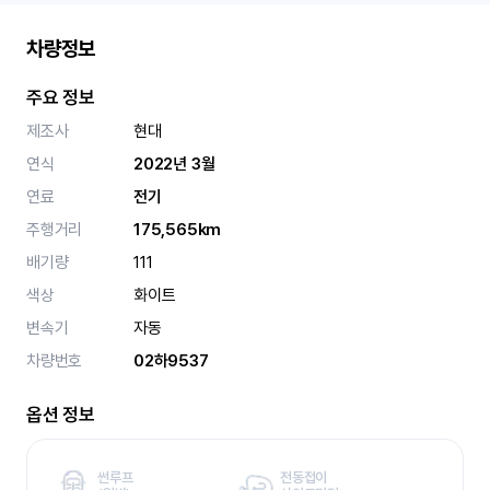
차량정보
주요 정보
제조사
현대
연식
2022년 3월
연료
전기
주행거리
175,565km
배기량
111
색상
화이트
변속기
자동
차량번호
02하9537
옵션 정보
썬루프
전동접이