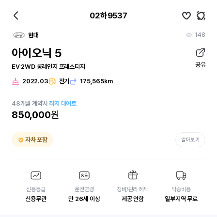
02하9537
148
현대
아이오닉 5
공유
EV 2WD 롱레인지 프레스티지
2022.03
전기
175,565km
48
개월
계약시
최저 대여료
850,000
원
자차 포함
알아보기
신용등급
운전연령
정비/관리 혜택
탁송비용
신용무관
만 26세 이상
제공 안함
일부지역 무료