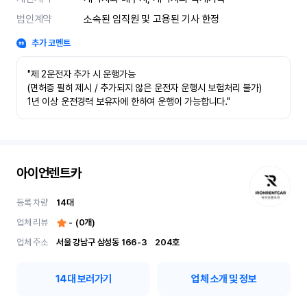
법인계약
소속된 임직원 및 고용된 기사 한정
추가 코멘트
"제 2운전자 추가 시 운행가능

(면허증 필히 제시 / 추가되지 않은 운전자 운행시 보험처리 불가)

1년 이상 운전경력 보유자에 한하여 운행이 가능합니다."
아이언렌트카
등록 차량
14
대
업체 리뷰
-
(
0
개)
업체 주소
서울 강남구 삼성동 166-3	204호
14
대 보러가기
업체 소개 및 정보