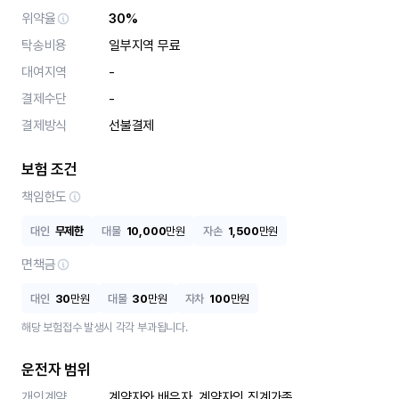
위약율
30%
탁송비용
일부지역 무료
대여지역
-
결제수단
-
결제방식
선불결제
보험 조건
책임한도
대인
무제한
대물
10,000
만원
자손
1,500
만원
면책금
대인
30
만원
대물
30
만원
자차
100
만원
해당 보험접수 발생시 각각 부과됩니다.
운전자 범위
개인계약
계약자와 배우자, 계약자의 직계가족