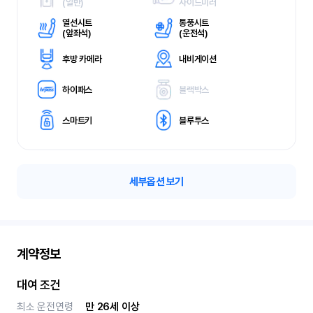
(
일반)
사이드미러
열선시트
통풍시트
(
앞좌석)
(
운전석)
후방 카메라
내비게이션
하이패스
블랙박스
스마트키
블루투스
세부옵션 보기
계약정보
대여 조건
최소 운전연령
만 26세 이상