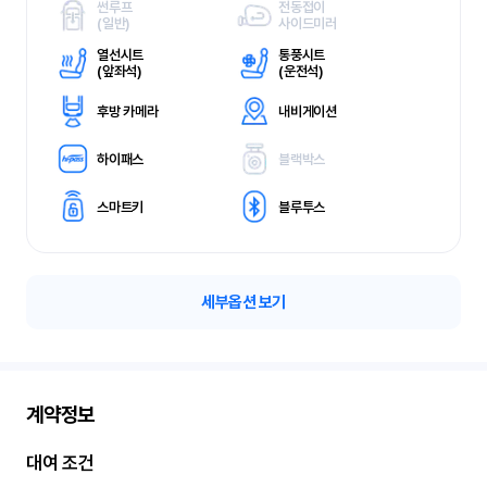
썬루프
전동접이
(
일반)
사이드미러
열선시트
통풍시트
(
앞좌석)
(
운전석)
후방 카메라
내비게이션
하이패스
블랙박스
스마트키
블루투스
세부옵션 보기
계약정보
대여 조건