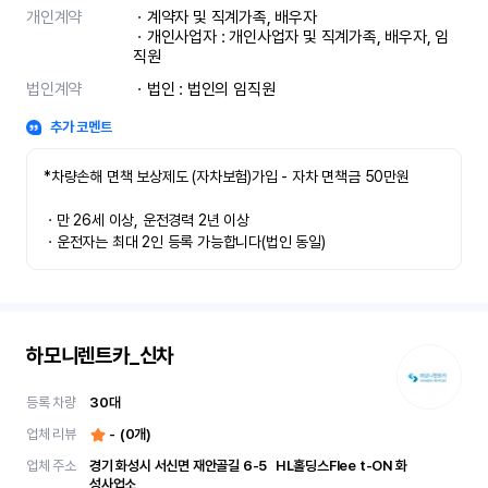
개인계약
ㆍ계약자 및 직계가족, 배우자

ㆍ개인사업자 : 개인사업자 및 직계가족, 배우자, 임
직원
법인계약
ㆍ법인 : 법인의 임직원
추가 코멘트
*차량손해 면책 보상제도 (자차보험)가입 - 자차 면책금 50만원

ㆍ만 26세 이상, 운전경력 2년 이상

ㆍ운전자는 최대 2인 등록 가능합니다(법인 동일)
하모니렌트카_신차
등록 차량
30
대
업체 리뷰
-
(
0
개)
업체 주소
경기 화성시 서신면 재안골길 6-5	 HL홀딩스Flee t-ON 화
성사업소