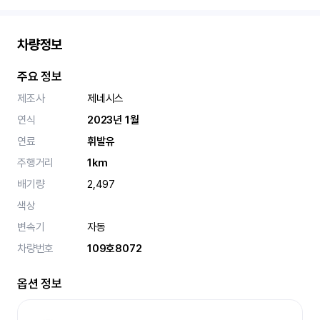
차량정보
주요 정보
제조사
제네시스
연식
2023년 1월
연료
휘발유
주행거리
1km
배기량
2,497
색상
변속기
자동
차량번호
109호8072
옵션 정보