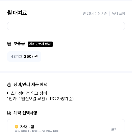
월 대여료
만 26세 이상 기준
VAT 포함
보증금
계약 만료시 환급!
48개월
250
만원
정비/관리 제공 혜택
마스터정비점 입고 정비 

1만키로 엔진오일 교환 (LPG 차량기준)
계약 선택사항
자차 보험
포함
보상한도 내 면책금이 있는 보험