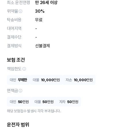
최소 운전연령
만 26세 이상
위약율
30%
탁송비용
무료
대여지역
-
결제수단
-
결제방식
선불결제
보험 조건
책임한도
대인
무제한
대물
10,000
만원
자손
10,000
만원
면책금
대인
50
만원
대물
50
만원
자차
50
만원
해당 보험접수 발생시 각각 부과됩니다.
운전자 범위