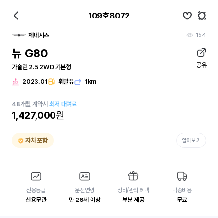
109호8072
154
제네시스
뉴 G80
공유
가솔린 2.5 2WD 기본형
2023.01
휘발유
1km
48
개월
계약시
최저 대여료
1,427,000
원
자차 포함
알아보기
신용등급
운전연령
정비/관리 혜택
탁송비용
신용무관
만 26세 이상
부분 제공
무료