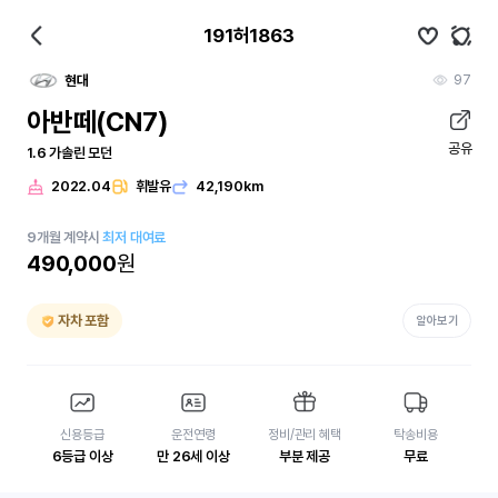
191허1863
97
현대
아반떼(CN7)
공유
1.6 가솔린 모던
2022.04
휘발유
42,190km
9
개월
계약시
최저 대여료
490,000
원
자차 포함
알아보기
신용등급
운전연령
정비/관리 혜택
탁송비용
6등급 이상
만 26세 이상
부분 제공
무료