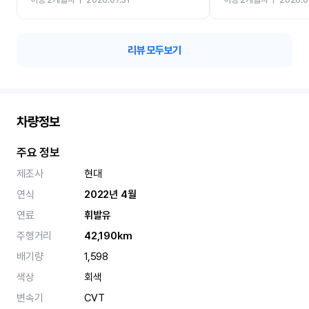
카 렌트 고민없이 강추합니
리뷰 모두보기
차량정보
주요 정보
제조사
현대
연식
2022년 4월
연료
휘발유
주행거리
42,190km
배기량
1,598
색상
회색
변속기
CVT