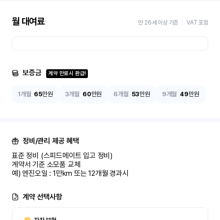
월 대여료
만 26세 이상 기준
VAT 포함
보증금
계약 만료시 환급!
1개월
65
만원
3개월
60
만원
6개월
53
만원
9개월
49
만원
정비/관리 제공 혜택
표준 정비 (스피드메이트 입고 정비)

계약서 기준 소모품 교체

예) 엔진오일 : 1만km 또는 12개월 경과시
계약 선택사항