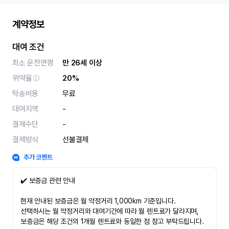
계약정보
대여 조건
최소 운전연령
만 26세 이상
위약율
20%
탁송비용
무료
대여지역
-
결제수단
-
결제방식
선불결제
추가 코멘트
✔️ 보증금 관련 안내
현재 안내된 보증금은 월 약정거리 1,000km 기준입니다.
선택하시는 월 약정거리와 대여기간에 따라 월 렌트료가 달라지며,
보증금은 해당 조건의 1개월 렌트료와 동일한 점 참고 부탁드립니다.