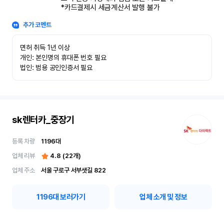
*카드결제시 세금계산서 발행 불가
추가 코멘트
면허 취득 1년 이상

개인: 본인명의 휴대폰 번호 필요

법인: 범용 공인인증서 필요
sk렌터카_중장기
등록 차량
1196
대
업체 리뷰
4.8
(
22
개)
업체 주소
서울 구로구 서부샛길 822
1196
대 보러가기
업체 소개 및 정보