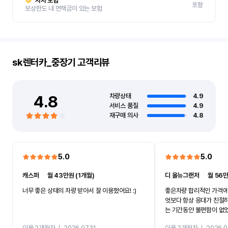
자차 보험
포함
보상한도 내 면책금이 있는 보험
sk렌터카_중장기
고객리뷰
4.8
차량상태
4.9
서비스 품질
4.9
재구매 의사
4.8
5.0
5.0
캐스퍼
ㅣ
월 43만원 (1개월)
디 올뉴그랜저
ㅣ
월 56만
너무 좋은 상태의 차량 받아서 잘 이용했어요! :)
좋은차량 합리적인 가격에
엇보다 항상 응대가 친절
는 기간동안 불편함이 없
까지 진행할만큼 여러가지
이용 2개월차
ㅣ
2026.07.31
이용 2개월차
ㅣ
2026.0