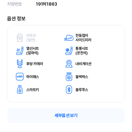
차량번호
191허1863
옵션 정보
썬루프
전동접이
(
일반)
사이드미러
열선시트
통풍시트
(
앞좌석)
(
운전석)
후방 카메라
내비게이션
하이패스
블랙박스
스마트키
블루투스
세부옵션 보기