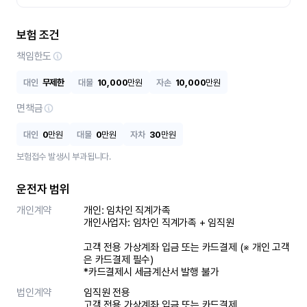
보험 조건
책임한도
대인
무제한
대물
10,000
만원
자손
10,000
만원
면책금
대인
0
만원
대물
0
만원
자차
30
만원
보험접수 발생시 부과됩니다.
운전자 범위
개인계약
개인: 임차인 직계가족 

개인사업자: 임차인 직계가족 + 임직원

고객 전용 가상계좌 입금 또는 카드결제 (※ 개인 고객
은 카드결제 필수)

*카드결제시 세금계산서 발행 불가
법인계약
임직원 전용

고객 전용 가상계좌 입금 또는 카드결제
