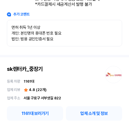
*카드결제시 세금계산서 발행 불가
추가 코멘트
면허 취득 1년 이상

개인: 본인명의 휴대폰 번호 필요

법인: 범용 공인인증서 필요
sk렌터카_중장기
등록 차량
1161
대
업체 리뷰
4.8
(
22
개)
업체 주소
서울 구로구 서부샛길 822
1161
대 보러가기
업체 소개 및 정보