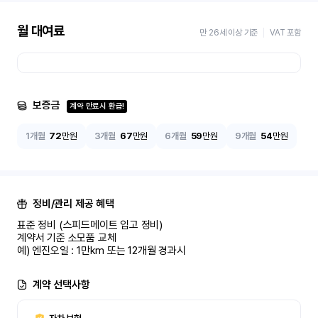
월 대여료
만 26세 이상 기준
VAT 포함
보증금
계약 만료시 환급!
1개월
72
만원
3개월
67
만원
6개월
59
만원
9개월
54
만원
정비/관리 제공 혜택
표준 정비 (스피드메이트 입고 정비)

계약서 기준 소모품 교체

예) 엔진오일 : 1만km 또는 12개월 경과시
계약 선택사항