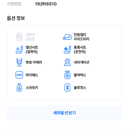
차량번호
192허6510
옵션 정보
썬루프
전동접이
(
일반)
사이드미러
열선시트
통풍시트
(
앞좌석)
(
운전석)
후방 카메라
내비게이션
하이패스
블랙박스
스마트키
블루투스
세부옵션 보기