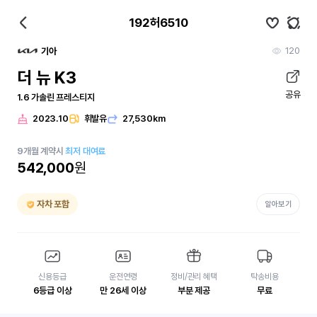
192허6510
120
기아
더 뉴 K3
공유
1.6 가솔린 프레스티지
2023.10
휘발유
27,530km
9
개월
계약시
최저 대여료
542,000
원
자차 포함
알아보기
신용등급
운전연령
정비/관리 혜택
탁송비용
6등급 이상
만 26세 이상
부분 제공
무료