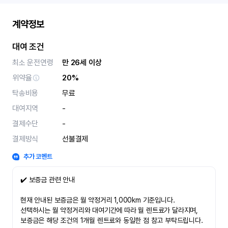
계약정보
대여 조건
최소 운전연령
만 26세 이상
위약율
20%
탁송비용
무료
대여지역
-
결제수단
-
결제방식
선불결제
추가 코멘트
✔️ 보증금 관련 안내
현재 안내된 보증금은 월 약정거리 1,000km 기준입니다.
선택하시는 월 약정거리와 대여기간에 따라 월 렌트료가 달라지며,
보증금은 해당 조건의 1개월 렌트료와 동일한 점 참고 부탁드립니다.