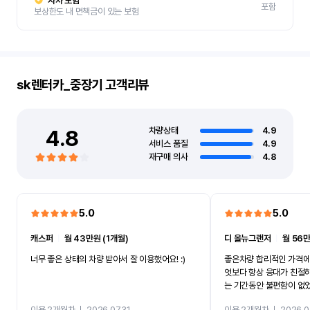
자차 보험
포함
보상한도 내 면책금이 있는 보험
sk렌터카_중장기
고객리뷰
4.8
차량상태
4.9
서비스 품질
4.9
재구매 의사
4.8
5.0
5.0
캐스퍼
ㅣ
월 43만원 (1개월)
디 올뉴그랜저
ㅣ
월 56만
너무 좋은 상태의 차량 받아서 잘 이용했어요! :)
좋은차량 합리적인 가격에
엇보다 항상 응대가 친절
는 기간동안 불편함이 없
까지 진행할만큼 여러가지
이용 2개월차
ㅣ
2026.07.31
이용 2개월차
ㅣ
2026.0