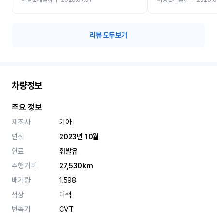
카 렌트 고민없이 강추합니
리뷰 모두보기
차량정보
주요 정보
제조사
기아
연식
2023년 10월
연료
휘발유
주행거리
27,530km
배기량
1,598
색상
미색
변속기
CVT