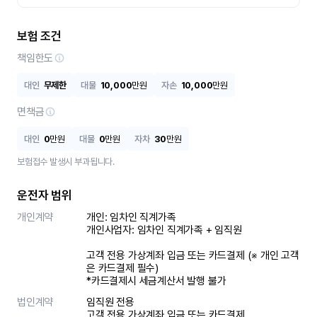
보험 조건
책임한도
대인
무제한
대물
10,000
만원
자손
10,000
만원
면책금
대인
0
만원
대물
0
만원
자차
30
만원
보험접수 발생시 부과됩니다.
운전자 범위
개인계약
개인: 임차인 직계가족 

개인사업자: 임차인 직계가족 + 임직원

고객 전용 가상계좌 입금 또는 카드결제 (※ 개인 고객
은 카드결제 필수)

*카드결제시 세금계산서 발행 불가
법인계약
임직원 전용

고객 전용 가상계좌 입금 또는 카드결제
