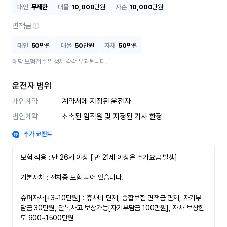
대인
무제한
대물
10,000
만원
자손
10,000
만원
면책금
대인
50
만원
대물
50
만원
자차
50
만원
해당 보험접수 발생시 각각 부과됩니다.
운전자 범위
개인계약
계약서에 지정된 운전자
법인계약
소속된 임직원 및 지정된 기사 한정
추가 코멘트
보험 적용 : 만 26세 이상 [ 만 21세 이상은 추가요금 발생]

기본자차 : 전차종 포함 되어 있습니다.

슈퍼자차[+3~10만원] : 휴차비 면제, 종합보험 면책금 면제, 자기부
담금 30만원, 단독사고 보상가능[자기부담금 100만원], 자차 보상한
도 900~1500만원
