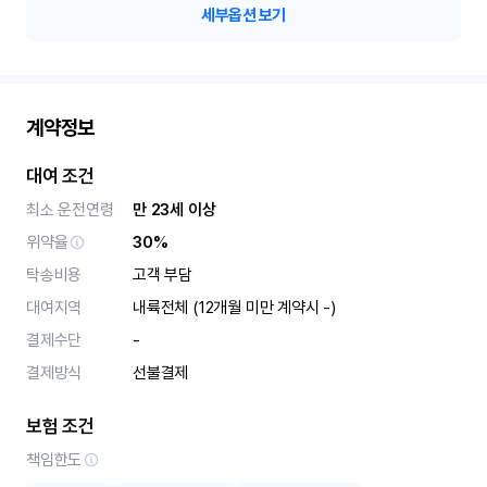
세부옵션 보기
계약정보
대여 조건
최소 운전연령
만 23세 이상
위약율
30%
탁송비용
고객 부담
대여지역
내륙전체 (12개월 미만 계약시 -)
결제수단
-
결제방식
선불결제
보험 조건
책임한도