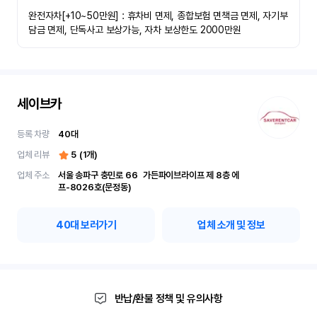
완전자차[+10~50만원] : 휴차비 면제, 종합보험 면책금 면제, 자기부
담금 면제, 단독사고 보상가능, 자차 보상한도 2000만원
세이브카
등록 차량
40
대
업체 리뷰
5
(
1
개)
업체 주소
서울 송파구 충민로 66	가든파이브라이프 제 8층 에
프-8026호(문정동)
40
대 보러가기
업체 소개 및 정보
반납/환불 정책 및 유의사항