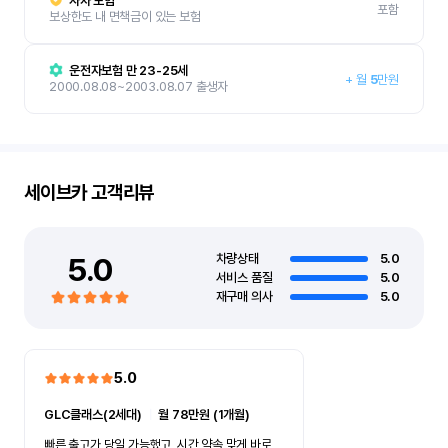
자차 보험
포함
보상한도 내 면책금이 있는 보험
운전자보험 만 23-25세
+
월
5
만원
2000.08.08~2003.08.07 출생자
세이브카
고객리뷰
5.0
차량상태
5.0
서비스 품질
5.0
재구매 의사
5.0
5.0
GLC클래스(2세대)
ㅣ
월 78만원 (1개월)
빠른 출고가 당일 가능했고, 시간 약속 맞게 바로