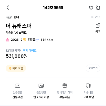
142호9559
266
현대
더 뉴캐스퍼
공유
가솔린 1.0 스마트
2025.12
휘발유
1,644km
12
개월
계약시
최저 대여료
531,000
원
자차 포함
알아보기
신용등급
운전연령
정비/관리 혜택
탁송비용
신용무관
만 23세 이상
부분 제공
고객 부담