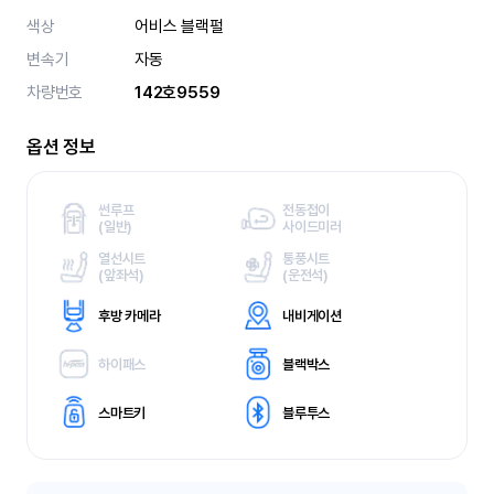
색상
어비스 블랙펄
변속기
자동
차량번호
142호9559
옵션 정보
썬루프
전동접이
(
일반)
사이드미러
열선시트
통풍시트
(
앞좌석)
(
운전석)
후방 카메라
내비게이션
하이패스
블랙박스
스마트키
블루투스