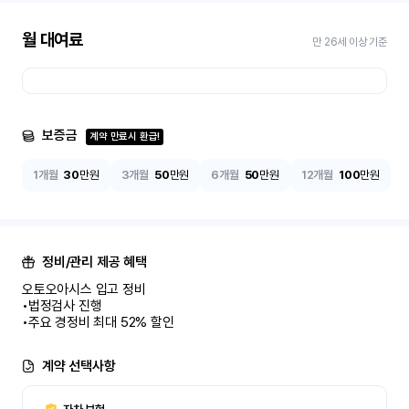
월 대여료
만 26세 이상 기준
보증금
계약 만료시 환급!
1개월
30
만원
3개월
50
만원
6개월
50
만원
12개월
100
만원
정비/관리 제공 혜택
오토오아시스 입고 정비

•법정검사 진행

•주요 경정비 최대 52% 할인
계약 선택사항