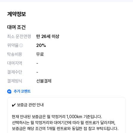
계약정보
대여 조건
최소 운전연령
만 26세 이상
위약율
20%
탁송비용
무료
대여지역
-
결제수단
-
결제방식
선불결제
추가 코멘트
✔️ 보증금 관련 안내
현재 안내된 보증금은 월 약정거리 1,000km 기준입니다.
선택하시는 월 약정거리와 대여기간에 따라 월 렌트료가 달라지며,
보증금은 해당 조건의 1개월 렌트료와 동일한 점 참고 부탁드립니다.