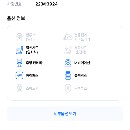
차량번호
223하3924
옵션 정보
썬루프
전동접이
(
일반)
사이드미러
열선시트
통풍시트
(
앞좌석)
(
운전석)
후방 카메라
내비게이션
하이패스
블랙박스
스마트키
블루투스
세부옵션 보기