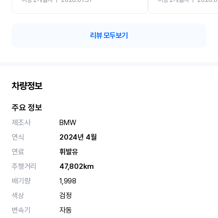
카 렌트 고민없이 강추합니
리뷰 모두보기
차량정보
주요 정보
제조사
BMW
연식
2024년 4월
연료
휘발유
주행거리
47,802km
배기량
1,998
색상
검정
변속기
자동