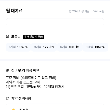
월 대여료
만 26세 이상 기준
VAT 포함
보증금
계약 만료시 환급!
1개월
186
만원
3개월
172
만원
6개월
150
만원
9개월
135
만원
정비/관리 제공 혜택
표준 정비 (스피드메이트 입고 정비)

계약서 기준 소모품 교체

예) 엔진오일 : 1만km 또는 12개월 경과시
계약 선택사항