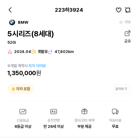
223하3924
119
BMW
5시리즈(8세대)
공유
520i
2024.04
휘발유
47,802km
9
개월
계약시
최저 대여료
1,350,000
원
자차 포함
알아보기
신용등급
운전연령
정비/관리 혜택
탁송비용
6등급 이상
만 26세 이상
부분 제공
무료