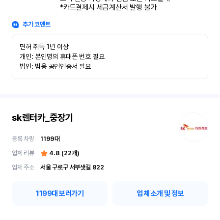
*카드결제시 세금계산서 발행 불가
추가 코멘트
면허 취득 1년 이상

개인: 본인명의 휴대폰 번호 필요

법인: 범용 공인인증서 필요
sk렌터카_중장기
등록 차량
1199
대
업체 리뷰
4.8
(
22
개)
업체 주소
서울 구로구 서부샛길 822
1199
대 보러가기
업체 소개 및 정보