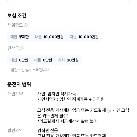
보험 조건
책임한도
대인
무제한
대물
10,000
만원
자손
10,000
만원
면책금
대인
0
만원
대물
0
만원
자차
30
만원
보험접수 발생시 부과됩니다.
운전자 범위
개인계약
개인: 임차인 직계가족 

개인사업자: 임차인 직계가족 + 임직원

고객 전용 가상계좌 입금 또는 카드결제 (※ 개인 고객
은 카드결제 필수)

*카드결제시 세금계산서 발행 불가
법인계약
임직원 전용

고객 전용 가상계좌 입금 또는 카드결제
