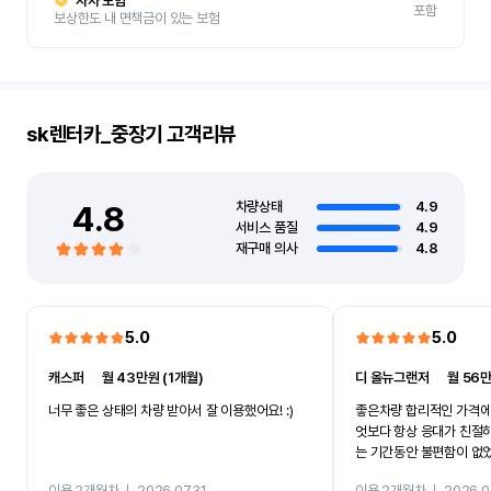
자차 보험
포함
보상한도 내 면책금이 있는 보험
sk렌터카_중장기
고객리뷰
4.8
차량상태
4.9
서비스 품질
4.9
재구매 의사
4.8
5.0
5.0
캐스퍼
ㅣ
월 43만원 (1개월)
디 올뉴그랜저
ㅣ
월 56만
너무 좋은 상태의 차량 받아서 잘 이용했어요! :)
좋은차량 합리적인 가격에
엇보다 항상 응대가 친절
는 기간동안 불편함이 없
까지 진행할만큼 여러가지
이용 2개월차
ㅣ
2026.07.31
이용 2개월차
ㅣ
2026.0