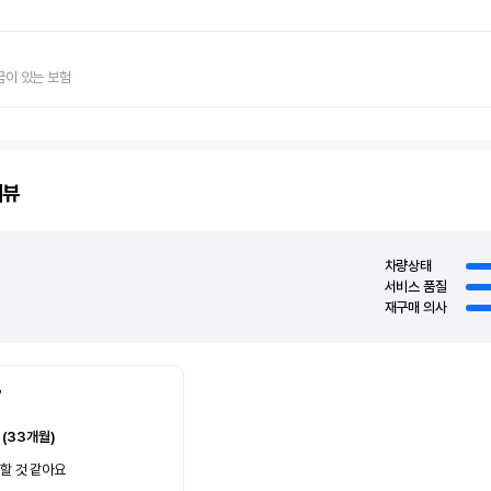
금이 있는 보험
리뷰
차량상태
서비스 품질
재구매 의사
7
 (33개월)
할 것 같아요