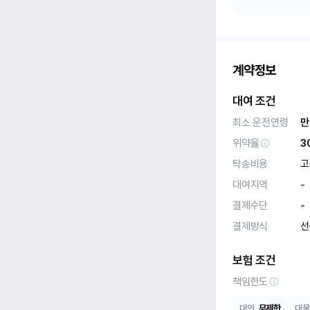
계약정보
대여 조건
최소 운전연령
만
위약율
3
탁송비용
고
대여지역
-
결제수단
-
결제방식
선
보험 조건
책임한도
대인
무제한
대물