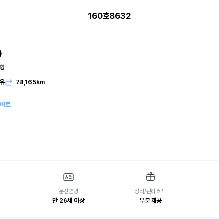
160호8632
0
본형
유
78,165km
대여료
운전연령
정비/관리 혜택
만 26세 이상
부분 제공