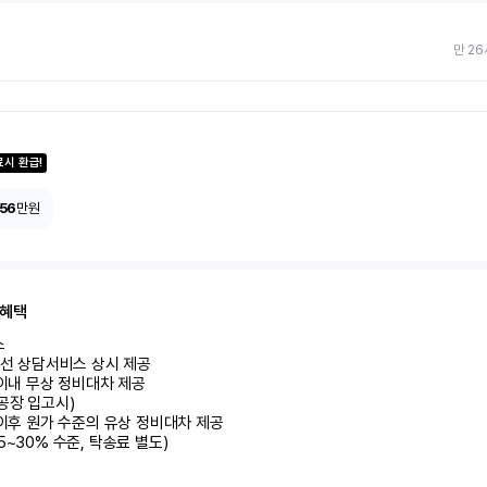
만 26
료시 환급!
156
만원
 혜택


유선 상담서비스 상시 제공

 이내 무상 정비대차 제공

공장 입고시)

 이후 원가 수준의 유상 정비대차 제공

5~30% 수준, 탁송료 별도)