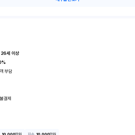
 26세 이상
0%
객 부담
불결제
10,000
만원
자손
10,000
만원