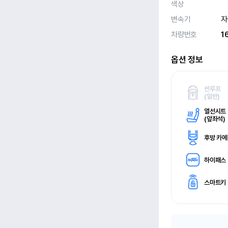
색상
변속기
자
차량번호
1
옵션 정보
썬루프
(
일반)
열선시트
(
앞좌석)
후방 카
하이패스
스마트키