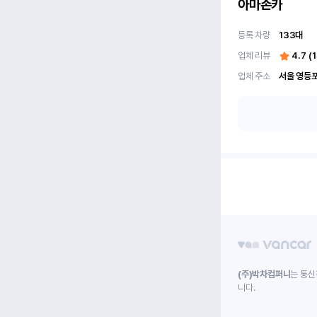
아마존카
등록 차량
133
대
업체 리뷰
4.7
(
1
업체 주소
(주)박차컴퍼니
는 통신
니다.