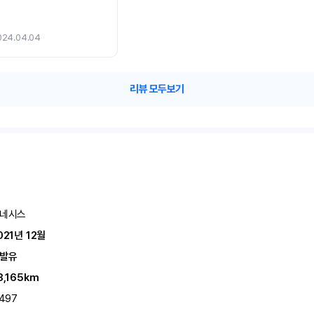
024.04.04
리뷰 모두보기
네시스
021년 12월
발유
8,165km
,497