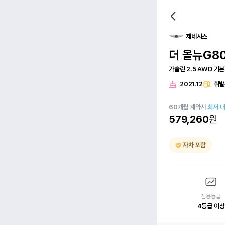
제네시스
더 올뉴G8
가솔린 2.5 AWD 기
2021.12
휘발
60
개월
계약시
최저 
579,260
원
자차 포함
신용등급
4등급 이상