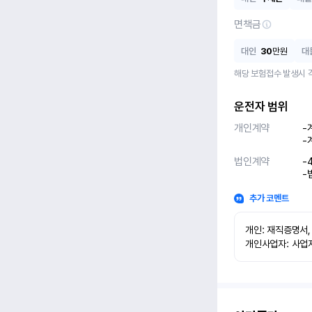
면책금
대인
30
만원
대
해당 보험접수 발생시 
운전자 범위
개인계약
-
-
법인계약
-
-
추가 코멘트
개인: 재직증명서,
개인사업자: 사업