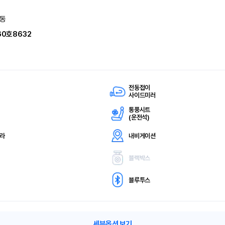
동
60호8632
전동접이
사이드미러
통풍시트
(
운전석)
메라
내비게이션
블랙박스
블루투스
세부옵션 보기