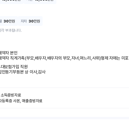
물
30
만원
자차
30
만원
각각 부과됩니다.
계약자 본인 

계약자 직계가족(부모,배우자,배우자의 부모,자녀,며느리,사위)형제 자매는 미
4대보험가입 직원 

법인등기부등본 상 이사,감사
 소득증빙자료

자등록증 사본, 매출증빙자료