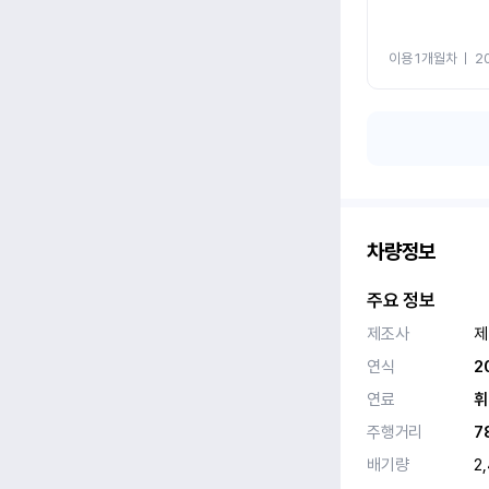
이용 1개월차
ㅣ
2
차량정보
주요 정보
제조사
제
연식
2
연료
휘
주행거리
7
배기량
2