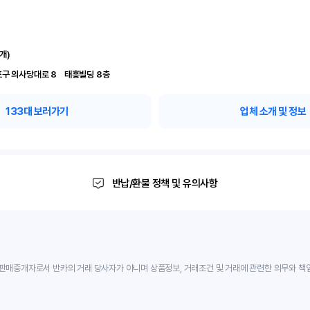
개)
서울 영등포구 의사당대로 8	 태흥빌딩 8층
133
대 보러가기
업체 소개 및 정보
반납/환불 정책 및 유의사항
판매중개자로서 반카의 거래 당사자가 아니며 상품정보, 거래조건 및 거래에 관련한 의무와 책