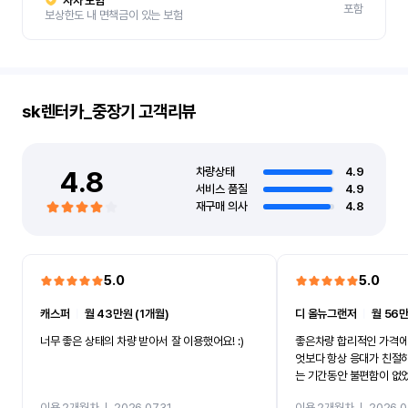
자차 보험
포함
보상한도 내 면책금이 있는 보험
sk렌터카_중장기
고객리뷰
4.8
차량상태
4.9
서비스 품질
4.9
재구매 의사
4.8
5.0
5.0
캐스퍼
ㅣ
월 43만원 (1개월)
디 올뉴그랜저
ㅣ
월 56만
너무 좋은 상태의 차량 받아서 잘 이용했어요! :)
좋은차량 합리적인 가격에
엇보다 항상 응대가 친절
는 기간동안 불편함이 없
까지 진행할만큼 여러가지
이용 2개월차
ㅣ
2026.07.31
이용 2개월차
ㅣ
2026.0