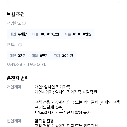
보험 조건
책임한도
대인
무제한
대물
10,000
만원
자손
10,000
만원
면책금
대인
0
만원
대물
0
만원
자차
30
만원
보험접수 발생시 부과됩니다.
운전자 범위
개인계약
개인: 임차인 직계가족 

개인사업자: 임차인 직계가족 + 임직원

고객 전용 가상계좌 입금 또는 카드결제 (※ 개인 고객
은 카드결제 필수)

*카드결제시 세금계산서 발행 불가
법인계약
임직원 전용

고객 전용 가상계좌 입금 또는 카드결제
