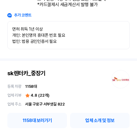
*카드결제시 세금계산서 발행 불가
추가 코멘트
면허 취득 1년 이상

개인: 본인명의 휴대폰 번호 필요

법인: 범용 공인인증서 필요
sk렌터카_중장기
등록 차량
1158
대
업체 리뷰
4.8
(
22
개)
업체 주소
서울 구로구 서부샛길 822
1158
대 보러가기
업체 소개 및 정보