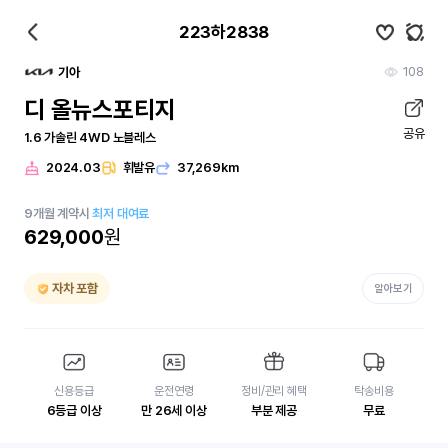
223하2838
108
기아
디 올뉴스포티지
공유
1.6 가솔린 4WD 노블레스
2024.03
휘발유
37,269km
9
개월
계약시
최저 대여료
629,000
원
자차 포함
알아보기
신용등급
운전연령
정비/관리 혜택
탁송비용
6등급 이상
만 26세 이상
부분 제공
무료