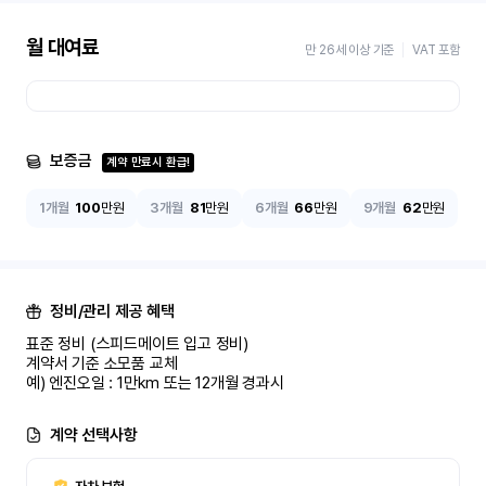
월 대여료
만 26세 이상 기준
VAT 포함
보증금
계약 만료시 환급!
1개월
100
만원
3개월
81
만원
6개월
66
만원
9개월
62
만원
정비/관리 제공 혜택
표준 정비 (스피드메이트 입고 정비)

계약서 기준 소모품 교체

예) 엔진오일 : 1만km 또는 12개월 경과시
계약 선택사항