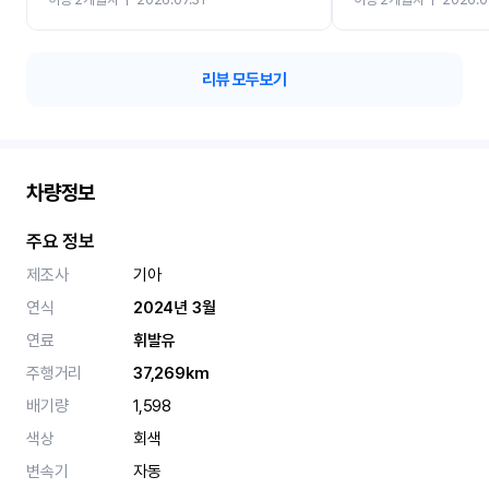
카 렌트 고민없이 강추합니
리뷰 모두보기
차량정보
주요 정보
제조사
기아
연식
2024년 3월
연료
휘발유
주행거리
37,269km
배기량
1,598
색상
회색
변속기
자동