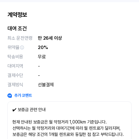
계약정보
대여 조건
최소 운전연령
만 26세 이상
위약율
20%
탁송비용
무료
대여지역
-
결제수단
-
결제방식
선불결제
추가 코멘트
✔️ 보증금 관련 안내
현재 안내된 보증금은 월 약정거리 1,000km 기준입니다.
선택하시는 월 약정거리와 대여기간에 따라 월 렌트료가 달라지며,
보증금은 해당 조건의 1개월 렌트료와 동일한 점 참고 부탁드립니다.