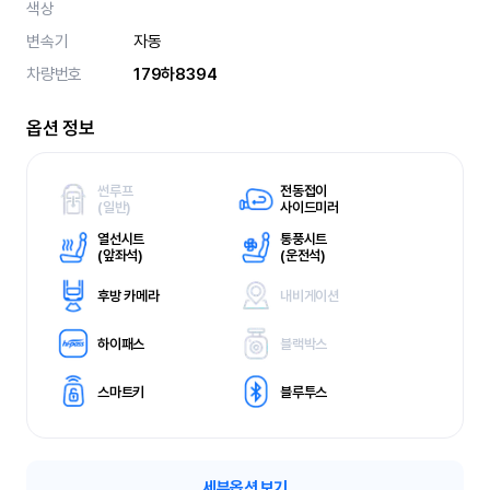
색상
변속기
자동
차량번호
179하8394
옵션 정보
썬루프
전동접이
(
일반)
사이드미러
열선시트
통풍시트
(
앞좌석)
(
운전석)
후방 카메라
내비게이션
하이패스
블랙박스
스마트키
블루투스
세부옵션 보기