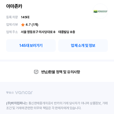
아마존카
등록 차량
145
대
업체 리뷰
4.7
(
1
개)
업체 주소
서울 영등포구 의사당대로 8	 태흥빌딩 8층
145
대 보러가기
업체 소개 및 정보
반납/환불 정책 및 유의사항
(주)박차컴퍼니
는 통신판매중개자로서 반카의 거래 당사자가 아니며 상품정보, 거래
조건 및 거래에 관련한 의무와 책임은 각 판매자에게 있습니다.