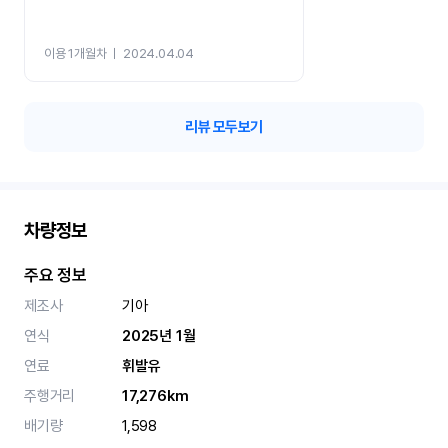
이용 1개월차
ㅣ
2024.04.04
리뷰 모두보기
차량정보
주요 정보
제조사
기아
연식
2025년 1월
연료
휘발유
주행거리
17,276km
배기량
1,598