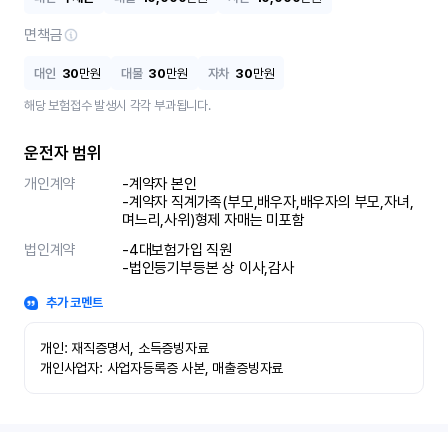
면책금
대인
30
만원
대물
30
만원
자차
30
만원
해당 보험접수 발생시 각각 부과됩니다.
운전자 범위
개인계약
-계약자 본인 

-계약자 직계가족(부모,배우자,배우자의 부모,자녀,
며느리,사위)형제 자매는 미포함
법인계약
-4대보험가입 직원 

-법인등기부등본 상 이사,감사
추가 코멘트
개인: 재직증명서, 소득증빙자료

개인사업자: 사업자등록증 사본, 매출증빙자료