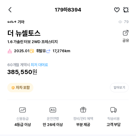
179하8394
79
기아
더 뉴셀토스
공유
1.6 가솔린 터보 2WD 프레스티지
2025.01
휘발유
17,276km
60
개월
계약시
최저 대여료
385,550
원
자차 포함
알아보기
신용등급
운전연령
정비/관리 혜택
탁송비용
4등급 이상
만 26세 이상
부분 제공
고객 부담