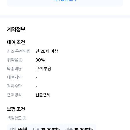
계약정보
대여 조건
최소 운전연령
만 26세 이상
위약율
30%
탁송비용
고객 부담
대여지역
-
결제수단
-
결제방식
선불결제
보험 조건
책임한도
대인
무제한
대물
10,000
만원
자손
10,000
만원