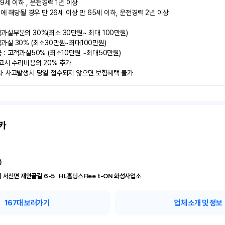
9세 이하 , 운전경력 1년 이상

에 해당될 경우 만 26세 이상 만 65세 이하, 운전경력 2년 이상

실부분의 30%(최소 30만원~ 최대 100만원)

실 30% (최소30만원~최대100만원) 

: 고객과실50% (최소10만원 ~최대50만원)

고시 수리비용의 20% 추가

차 사고발생시 당일 접수되지 않으면 보험혜택 불가
카
)
경기 화성시 서신면 재안골길 6-5	 HL홀딩스Flee t-ON 화성사업소
167
대 보러가기
업체 소개 및 정보