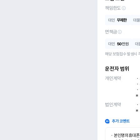
책임한도
대인
무제한
대물
면책금
대인
50
만원
대
해당 보험접수 발생시 
운전자 범위
개인계약
ㆍ
ㆍ
ㆍ
※
법인계약
ㆍ
※
추가 코멘트
ㆍ본인명의휴대폰 