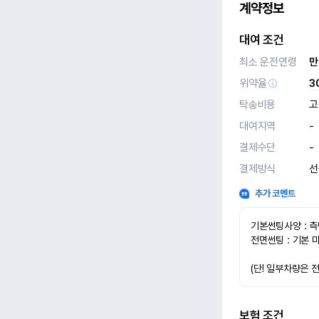
계약정보
대여 조건
최소 운전연령
만
위약율
3
탁송비용
고
대여지역
-
결제수단
-
결제방식
선
추가 코멘트
기본썬팅사양 : 측
전면썬팅 : 기본 
(단! 일부차량은 
보험 조건