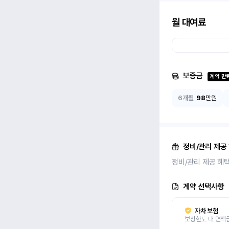
월 대여료
보증금
계약 만
6개월
98
만원
정비/관리 제공
정비/관리 제공 혜
계약 선택사항
자차 보험
보상한도 내 면책