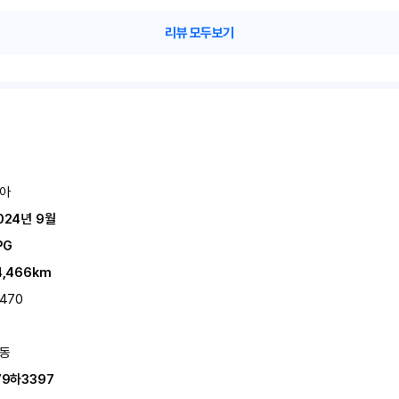
리뷰 모두보기
아
024년 9월
PG
4,466km
,470
동
79하3397