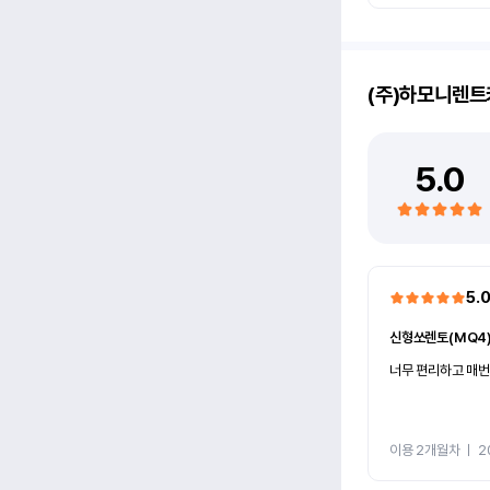
(주)하모니렌트
5.0
5.
신형쏘렌토(MQ4
너무 편리하고 매번
이용 2개월차
ㅣ
2