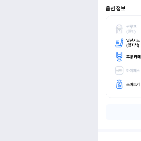
옵션 정보
썬루프
(
일반)
열선시트
(
앞좌석)
후방 카
하이패스
스마트키