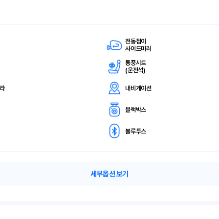
전동접이
사이드미러
통풍시트
(
운전석)
메라
내비게이션
블랙박스
블루투스
세부옵션 보기