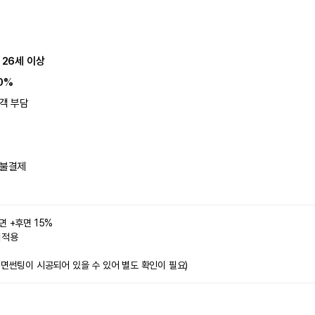
 26세 이상
0%
객 부담
불결제
면 +후면 15%
미적용 
전면썬팅이 시공되어 있을 수 있어 별도 확인이 필요)