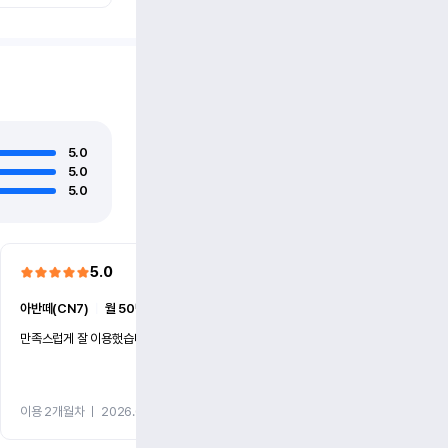
5.0
5.0
5.0
5.0
5.0
아반떼(CN7)
ㅣ
월 50만원 (1개월)
더 뉴카니발(KA4)
ㅣ
월 86만
만족스럽게 잘 이용했습니다
빠른 대응과 친절했습니다.
이용 2개월차
ㅣ
2026.07.27
이용 2개월차
ㅣ
2026.07.15