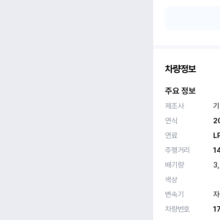
차량정보
주요 정보
제조사
기
연식
2
연료
L
주행거리
1
배기량
3
색상
변속기
자
차량번호
1