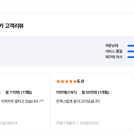
카
고객리뷰
차량상태
서비스 품질
재구매 의사
0
5.0
)
ㅣ
월 71만원 (1개월)
아반떼(CN7)
ㅣ
월 50만원 (1개월)
 이차저차 잘타고 있습니다~^^
만족스럽게 잘 타고다녔습니다
026.08.03
이용 1개월차
ㅣ
2026.07.27