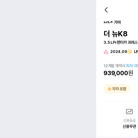
기아
더 뉴K8
3.5 LPi 렌터카 프레
2024.09
L
12
개월
계약시
최저 대
939,000
원
자차 포함
신용등급
신용무관