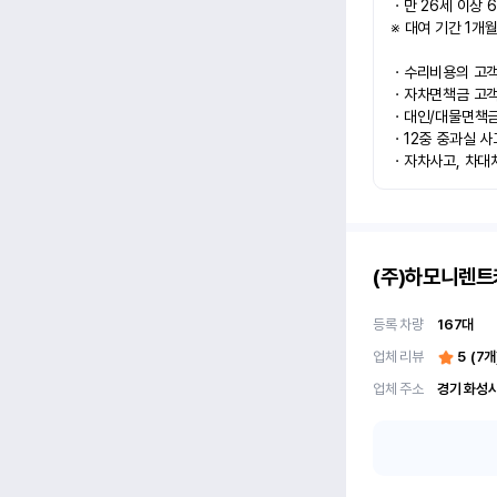
ㆍ만 26세 이상 6
※ 대여 기간 1개월
ㆍ수리비용의 고객과
ㆍ자차면책금 고객과
ㆍ대인/대물면책금 
ㆍ12중 중과실 사
ㆍ자차사고, 차대
(주)하모니렌트
등록 차량
167
대
업체 리뷰
5
(
7
개
업체 주소