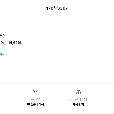
179하3397
스티지
PG
14,466km
여료
운전연령
정비/관리 혜택
만 26세 이상
제공 안함